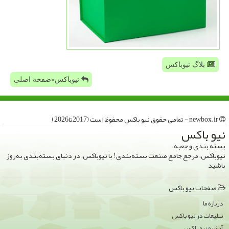
بلاگ نیوباکس
نیوباکس»صفحه اصلی
newbox.ir - تمامی حقوق نیو باكس محفوظ است (2017تا2026)
نیو باكس
بسته بندی و جعبه
نیوباکس، مرجع جامع صنعت بسته‌بندی! با نیوباکس، در دنیای بسته‌بندی به‌روز
باشید
صفحات نیو باكس
درباره ما
تبلیغات در نیو باكس
آرشیو نیو باكس