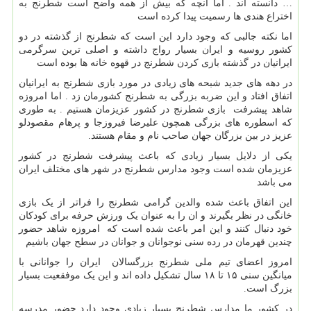
… دانسته اند . اما آنچه که بیش از همه واضح است شطرنج به
اختراع هندی ها رسمیت پیدا کرده است
اما نکته جالبی که وجود دارد این است که شطرنج از گذشته در دو
کشور روسیه و ایران بسیار رواج داشته و اصلی ترین سرگرمی
ایرانیان در گذشته بازی کردن شطرنج در قهوه خانه ها بوده است
در دهه های جدید شبحه های زیادی در مورد بازی شطرنج به ایرانیان
اتفاق افتاد و این ضربه بزرگی به شطرنج کشورمان زد . اما امروزه
شاهد پیشرفت بازی شطرنج در کشور عزیزمان هستیم . به طوری
که اسطوره های بزرگی همچون علیرضا فیروزجا و پرهام مقصودلو
عزیز در بین بزرگان جهان صاحب نام و مقام هستند.
یکی از دلایل بسیار زیادی که باعث پیشرفت شطرنج در کشور
عزیزمان شده است وجود مدارس شطرنج در شهر های مختلف ایران
می باشد
این اتفاق باعث شده والدین گرامی شطرنج را فراتر از یک بازی
خانگی در نظر بگیرند و ان را به عنوان یک ورزش حرفه برای کودکان
خود دنبال کنند و این امر باعث شده است که امروزه شاهد حضور
چندین قهرمان در رده سنی نوجوانان و جوانان در سطح جهان باشیم
امروز اعضای تیم ملی شطرنج بزرگسالان ایران را جوانانی با
میانگین سنی ۱۵ تا ۱۸ سال تشکیل داده اند و این یک موفقعیت بسیار
بزرگ است.
در کشور ما مدارس شطرنج بسیار زیادی وجود دارد حضور مدرسه