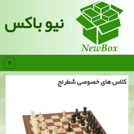
نیو باکس
منو
كلاس های خصوصی شطرنج