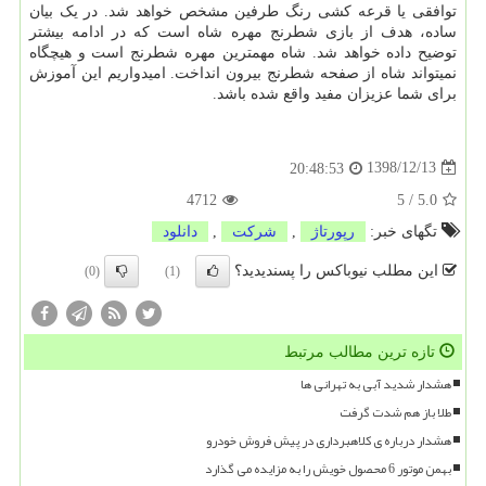
توافقی یا قرعه کشی رنگ طرفین مشخص خواهد شد. در یک بیان
ساده، هدف از بازی شطرنج مهره شاه است که در ادامه بیشتر
توضیح داده خواهد شد. شاه مهمترین مهره شطرنج است و هیچگاه
نمیتواند شاه از صفحه شطرنج بیرون انداخت. امیدواریم این آموزش
برای شما عزیزان مفید واقع شده باشد.
1398/12/13
20:48:53
4712
5
/
5.0
تگهای خبر:
رپورتاژ
,
شركت
,
دانلود
این مطلب نیوباکس را پسندیدید؟
(0)
(1)
تازه ترین مطالب مرتبط
هشدار شدید آبی به تهرانی ها
طلا باز هم شدت گرفت
هشدار درباره ی کلاهبرداری در پیش فروش خودرو
بهمن موتور 6 محصول خویش را به مزایده می گذارد