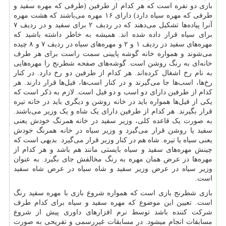
بازی دو نفره است که هر کدام از طرفین (طرفی که مهره سفید و
طرفی که مهره سیاه دارد) دارای ۱۶ مهره می‌باشند که هشت مهره
آنرا پیاده‌ها تشکیل می‌دهند که در ردیف ۲ برای سفید و در ردیف ۷
برای سیاه قرار داده شده اند. همیشه به خاطر داشته باشید که
مهره‌های سفید در ردیف ۱ و ۲ و مهره‌های سیاه در ردیف ۷ و ۸ چیده
می‌شوند و همواره خانه گوشه پایینی سمت راست برای هر طرف
خانه‌ای به رنگ روشن است. گوشه‌های صفحه شطرنج را مهره‌هایی
به نام رخ اشغال کرده‌اند. هر کدام از طرفین دو رخ دارد. در کنار
رخ‌ها، اسب‌ها جا می‌گیرند و در کنار اسب‌ها، فیل‌ها قرار دارند. هر
کدام از طرفین دارای دو اسب و دو فیل است. لازم به ذکر است که
یکی از فیل‌ها همواره باید در خانه روشن و دیگری باید در خانه تیره
قرار بگیرند. هر کدام از طرفین دارای یک شاه و یک وزیر می‌باشند.
به صورت یک قاعده کلی، وزیر سفید در خانه همرنگ خودش یعنی
سفید یا روشن قرار می‌گیرد و وزیر سیاه در خانه همرنگ خودش
یعنی سیاه یا تیره. شاه هم در کنار وزیر قرار می‌گیرد. بدیهی است که
چینش مهره‌های سفید و سیاه بایستی مانند هم باشد و هر کدام از
مهره‌ها در عرض همان مهره به رنگ مخالفش جای بگیرد. به عنوان
وزیر سیاه در عرض وزیر سفید و شاه سیاه در عرض شاه سفید
است.
بازی شطرنج بازی است که همواره شروع بازی با مهره سفید رنگ
است. تعیین این موضوع که مهره سفید و سیاه برای کدام طرف
شرکت کننده باشد توسط نرم افزارهای داوری پیش از شروع
مسابقات انجام میشود. در مسابقات غیررسمی و تفریحی به صورت