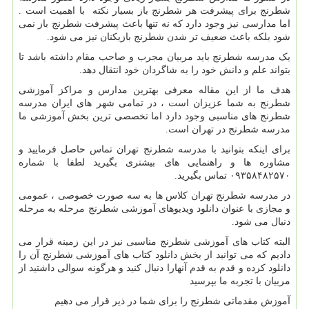
شطرنج برای پیشرفت هر شطرنج باز بسیار نکته با اهمیت است .
اما مدارسی نیز وجود دارد که نه تنها باعث پیشرفت شطرنج باز نمی
شود بلکه باعث ضعیف تر شدن شطرنج بازیکنان نیز می شود.
یک مدرسه شطرنج باید مربیان مجرب و صاحب مقام داشته باشد تا
بتواند علم و دانش خود را به شاگردان خود انتقال دهد.
هدف ما از این مقاله معرفی بهترین مدارس و مراکز آموزشی
شطرنج به شما عزیزان است ، در تمامی شهر های ایران مدرسه
شطرنج های مناسبی وجود دارد اما تخصصی ترین بخش آموزشی ما
مدرسه شطرنج در تهران است.
برای اینکه بتوانید با مدرسه شطرنج تهران تماس حاصل فرمایید و
مشاوره ها و راهنمایی های بیشتری بگیرید لطفا با شماره
۰۹۳۵۸۴۸۲۵۷۰ تماس بگیرید.
در مدرسه شطرنج تهران کلاس ها به سه صورت خصوصی ، عمومی
و مجازی با عنوان دانلود ویدیوهای آموزشی شطرنج مرحله به مرحله
دنبال می شود.
البته کتاب های آموزشی شطرنج مناسبی نیز در این زمینه قرار می
دادیم که می توانید از بخش دانلود کتاب های آموزشی شطرنج آن را
دانلود کرده و قدم به قدم آنهارا دنبال کنید و هرگونه سوالی داشتید از
مربیان با تجربه ما بپرسید
آموزش مقدماتی شطرنج را برای شما در ذیر قرار می دهیم