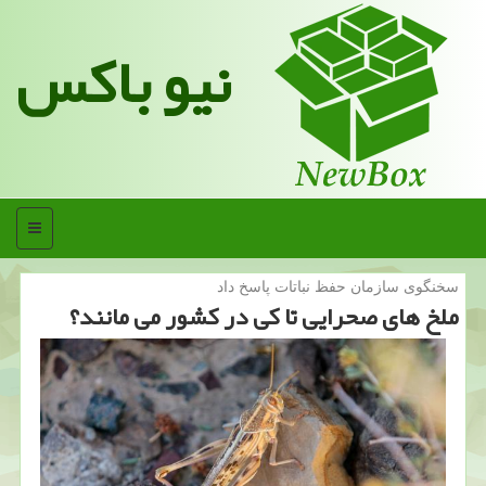
نیو باکس
منو
سخنگوی سازمان حفظ نباتات پاسخ داد
ملخ های صحرایی تا كی در كشور می مانند؟