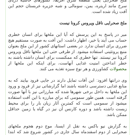
ملخ صحرایی یعنی منطقه شرق آفریقا، كشورهای حاشیه دریای
سرخ مانند اریتره، یمن، سومالی و شبه جزیره عربستان حجم این
آفت زیاد شده است.
ملخ صحرایی ناقل ویروس كرونا نیست
میر در پاسخ به این پرسش كه آیا این ملخها برای انسان خطری
حساب می آیند یا خیر، اظهار داشت: این آفت به صورت مستقیم هیچ
ضرری برای انسان ندارد. در بعضی استانهای كشور از این ملخ بعنوان
منبع پروتئینی استفاده میشود. از طرفی حتی این ملخها ناقل ویروس
كرونا نیز نیستند. تنها خطری كه ممكنست برای انسان داشته باشند به
خطر انداختن امنیت غذایی آنهاست، برای اینكه این ملخها از
محصولات
كشاورزی و هر نوع سبزه تغذیه می كنند.
وی درانتها افزود: این آفات تمایل دارند در جایی فرود بیایند كه به
منابع غذایی دسترسی داشته باشند اما گزارشاتی نیز از فرود و ورود
این ملخها به داخل برخی شهرها شده كه مبارزاتی نیز با آنها صورت
گرفته است. همین طور سمومی كه برای مبارزه با این آفت استفاده
میشود از سمومی است كه كمترین آثار زیان بار را برای محیط
زیست داشته باشد و دوره كارنس آن نیز در گیاه یا زمین حداقل
ممكن باشد.
به گزارش نیو باكس به نقل از ایسنا، موج دوم هجوم ملخهای
صحرایی از دوم اسفندماه سال جاری در كشور شروع شد كه ابتدا