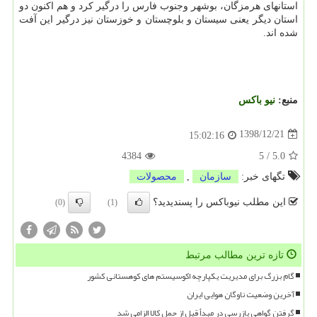
استانهای هرمزگان، بوشهر وجنوب فارس را درگیر كرد و هم اكنون دو
استان دیگر یعنی سیستان و بلوچستان و خوزستان نیز درگیر این آفت
شده اند.
منبع:
نیو باكس
1398/12/21
15:02:16
4384
5
/
5.0
تگهای خبر:
سازمان
,
محصولات
این مطلب نیوباکس را پسندیدید؟
(0)
(1)
تازه ترین مطالب مرتبط
گام بزرگ برای مدیریت یکپارچه اکوسیستم های کوهستانی کشور
آخرین وضعیت ناوگان هوایی ایران
گرفتن گواهی بازرسی در مبدأ قبل از حمل کالا الزامی شد