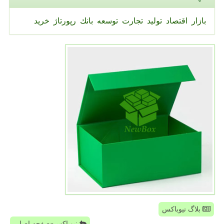
بازار
اقتصاد
تولید
تجارت
توسعه
بانك
رپورتاژ
خرید
بلاگ نیوباکس
نیوباکس»صفحه اصلی