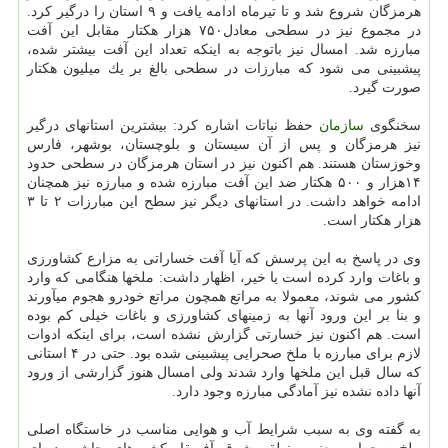
هرمزگان شروع شد و تا تیرماه ادامه یافت و ۹ استان را درگیر كرد.
در مجموع نیز در سطحی معادل۷۵۰ هزار هكتار مقابل این آفت
مبارزه شد. امسال نیز باتوجه به اینكه تعداد این آفت بیشتر شده،
پیشبینی می شود كه مبارزات در سطحی بالغ بر یك میلیون هكتار
صورت گیرد.
سخنگوی
سازمان
حفظ نباتات اشاره كرد: بیشترین استانهای درگیر
نیز هرمزگان و پس از آن سیستان و بلوچستان، بوشهر، فارس
وخوزستان هستند. هم اكنون نیز در استان هرمزگان در سطحی حدود
۱۴هزار و ۵۰۰ هكتار ضد این آفت مبارزه شده و مبارزه نیز همچنان
ادامه خواهد داشت. در استانهای دیگر نیز سطح این مبارزات ۲ تا ۳
هزار هكتار است.
وی در پاسخ به این پرسش كه آیا آفت خساراتی به مزارع كشاورزی
و باغات وارد كرده است یا خیر، اظهار داشت: ملخها هنگامی كه وارد
كشور می شوند، معمولا به مراتع همچون مراتع خودرو هجوم میآورند
و بنا بر این ورود آنها به زمینهای كشاورزی و باغات خیلی كم بوده
است. هم اكنون نیز خسارتی گزارش نشده است، برای اینكه ادوات
لازم برای مبارزه با ملخ صحرایی پیشبینی شده بود. حتی در ۴ استانی
كه سال قبل این ملخها وارد شدند ولی امسال هنوز گزارشی از ورود
آنها داده نشده نیز آمادگی مبارزه وجود دارد.
به گفته وی به سبب شرایط آب و هوایی مناسب در خاستگاه اصلی