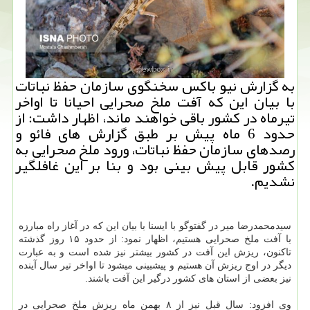
به گزارش نیو باكس سخنگوی سازمان حفظ نباتات
با بیان این كه آفت ملخ صحرایی احیانا تا اواخر
تیرماه در كشور باقی خواهند ماند، اظهار داشت: از
حدود 6 ماه پیش بر طبق گزارش های فائو و
رصدهای سازمان حفظ نباتات، ورود ملخ صحرایی به
كشور قابل پیش بینی بود و بنا بر این غافلگیر
نشدیم.
سیدمحمدرضا میر در گفتوگو با ایسنا با بیان این كه در آغاز راه مبارزه
با آفت ملخ صحرایی هستیم، اظهار نمود: از حدود ۱۵ روز گذشته
تاكنون، ریزش این آفت در كشور بیشتر نیز شده است و به عبارت
دیگر در اوج ریزش آن هستیم و پیشبینی میشود تا اواخر تیر سال آینده
نیز بعضی از استان های كشور درگیر این آفت باشند.
وی افزود: سال قبل نیز از ۸ بهمن ماه ریزش ملخ صحرایی در