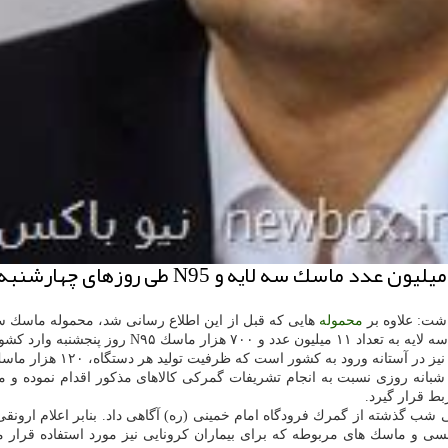
اشت: علاوه بر
محموله
پنجشنبه وارد كشور خواهد شد.
ر آستانه ورود به كشور است كه ظرفیت تولید هر دستگاه، ۱۲۰ هزار ماسك در روز می باشد.
بانه روزی نسبت به انجام تشریفات گمركی كالاهای مذكور اقدام نموده و م
ط قرار گیرد.
ره اظهارنامه مشتمل بر ۱۰۰۰ دستگاه كمك تنفسی و ماسك های مربوطه كه برای بیماران كرونایی نیز م