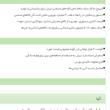
شروع به کار ستاد ساماندهی لکه های صنعتی تهران برای پشتیبانی از تولید
دستور پزشکیان در رابطه با طلب ۴ میلیارد یورویی تامین کنندگان کالاهای اساسی
قیمت گذاری دستوری، خودرو را از کالای مصرفی به ابزار سوداگری تبدیل نموده
حذف سقف ۱۸، ۵ میلیون دلاری استانی برای واردات کالاهای اساسی از مرزها
گوشت ۴ هزار تومانی این گونه میلیونی قیمت خورد
سفارش استاندارد تهران به استفاده از محافظ های برق برای لوازم خانگی
فتح مقاومت کلیدی بورس
هشدار شدید آبی به تهرانی ها
تگها
بازار
اقتصاد
تولید
تجارت
توسعه
بانك
رپورتاژ
خرید