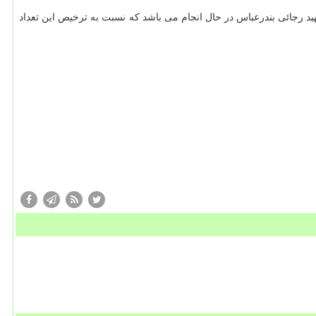
 در گمرك شهید رجائی بندرعباس در حال انجام می باشد كه نسبت به ترخیص این تعداد