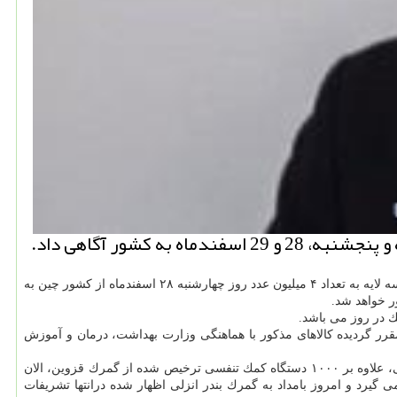
هایی كه قبل از این اطلاع رسانی شد، محموله ماسك سه لایه به تعداد ۴ میلیون عدد روز چهارشنبه ۲۸ اسفندماه از كشور چین به
قرر گردیده كالاهای مذكور با هماهنگی وزارت بهداشت، درمان و آموزش
معاون گمرك ایران همین طور از ترخیص ۱۰۰ دستگاه ونتیلاتور تنفسی طی شب گذشته از گمرك فرودگاه امام خمینی (ره) آگاهی داد. بنابر اعلام ارونقی، علاوه بر ۱۰۰۰ دستگاه كمك تنفسی ترخیص شده از گمرك قزوین، الان
ورد استفاده قرار می گیرد و امروز بامداد به گمرك بندر انزلی اظهار شده درانتها تشریفات