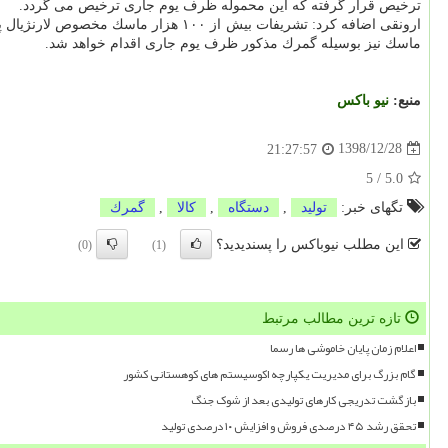
ترخیص قرار گرفته كه این محموله ظرف یوم جاری ترخیص می گردد.
ارونقی اضافه كرد: تشریفات بیش از ۰
ماسك نیز بوسیله گمرك مذكور ظرف یوم جاری اقدام خواهد شد.
منبع:
نیو باكس
1398/12/28
21:27:57
5
/
5.0
تگهای خبر:
تولید
,
دستگاه
,
كالا
,
گمرك
این مطلب نیوباکس را پسندیدید؟
(0)
(1)
تازه ترین مطالب مرتبط
اعلام زمان پایان خاموشی ها رسما
گام بزرگ برای مدیریت یکپارچه اکوسیستم های کوهستانی کشور
بازگشت تدریجی کارهای تولیدی بعد از شوک جنگ
تحقق رشد ۴۵ درصدی فروش و افزایش ۱۰ درصدی تولید