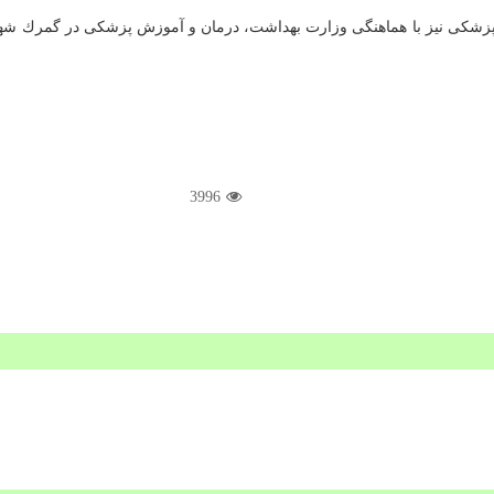
۱۰ هزار ماسك مخصوص لارنژیال پزشكی نیز با هماهنگی وزارت بهداشت، درمان و آموزش پزشكی
3996