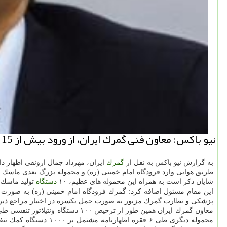
نیو باكس: معاون فنی گمرك ایران، از ورود بیش از 15 میلیون عدد ماسك سه لایه و N95 طی روزهای چهارشنبه و پنجشنبه، 28 و 29 اسفندماه به كشور آگاهی داد.
به گزارش نیو باكس به نقل از
گمرك
ایران، مهرداد جمال ارونقی اظهار د
طریق هوایی وارد فرودگاه امام خمینی (ره) و محموله بزرگ بعدی ماسك سه لایه به تعداد ۱۱ میلیون عدد و ۷۰۰ هزار ماسك N۹۵ روز 
شایان ذكر است به همراه این محموله های عظیم، ۱۰
دستگاه
تولید ماسك نیز د
این مقام مسئول اضافه كرد: گمرك فرودگاه امام خمینی (ره) به صورت ش
پزشكی و نظارت گمرك مزبور به صورت حمل یكسره در اختیار مراجع ذیرب
محموله دیگری طی ۶ فق