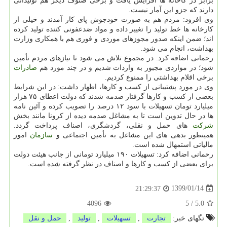
برابر در كاخانه ها افزایش یافت و برخی صنوف دیگر هم تولیداتی
دارند كه جزو این آمار نیست.
وی افزود: مردم هم به صورت خودجوش پای كار آمدند و خیلی از
كارخانه ها خط تولید را تغییر داده و مواد ضدعفونی كننده تولید كرده
اند؛ ضمن اینكه صدور مجوزهای موردی و فوری هم با همكاری وزارت
بهداشت، انجام می شود.
رحمانی اضافه كرد: در مجموع تلاش می شود تا نیازهای مردم تأمین
شود؛ در مواردی مجبور به واردات شدیم و در چند مورد هم
صادرات
برخی اقلام بهداشتی را ممنوع كردیم.
وی در مورد پشتیبانی از كسب و كارها، اظهار داشت: در این شرایط
بعضی از كسب و كارها گرفتار صدمه شدند كه دولت اعطای ۷۵ هزار
میلیارد تومان تسهیلات با سود ۱۲ درصد را تصویب كرده و آئین نامه
ها در حال تدوین است تا به مشاغل صدمه دیده از كرونا مانند بخش
شركت
های حمل و نقلی، گردشگری، اصناف پرداخت گردد.
همینطور بدهی های این مشاغل به تأمین اجتماعی و
سازمان
امور
مالیاتی استمهال شده است.
رحمانی اضافه كرد: تسهیلات ۱۹۰ میلیارد تومانی از جانب هیئت دولت
برای بعضی از كسب و كارها و اصناف در نظر گرفته شده است.
1399/01/14
21:29:37
4096
5
/
5.0
تگهای خبر:
تجارت
,
تسهیلات
,
تولید
,
حمل و نقل