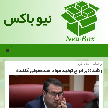
نیو باکس
منو
رحمانی اعلام كرد:
رشد 8 برابری تولید مواد ضدعفونی كننده