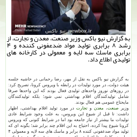
به گزارش نیو باكس وزیر صنعت، معدن و تجارت، از
رشد ۸ برابری تولید مواد ضدعفونی كننده و ۴
برابری ماسك سه لایه و معمولی در كارخانه های
تولیدی اطلاع داد.
به گزارش نیو باكس به نقل از مهر، رضا رحمانی در حاشیه جلسه
هیئت دولت، در مورد تولیدات در رابطه با ویروس كرونا، تصریح كرد:
در روزهای نوروز واحدهای تولیدی فعال بودند كه این واحدها صرفا
شامل تولیدكنندگان اقلام بهداشتی نمی شود؛ بلكه تولیدكنندگان
مایحتاج عمومی هم فعال بودند.
وزیر
صنعت
،
معدن
و
تجارت
در مورد تولید اقلام بهداشتی، اظهار
داشت: تا قبل از شیوع این ویروس، به علت وجود شرایط عادی
تولیدات ما بیشتر از نیاز جامعه بود اما در شرایط كنونی كه ویروس
كرونا شیوع پیدا كرده، احتیاج به این اقلام چند برابر شد؛ بگونه ای كه
تولید مواد ضدعفونی كننده ۸ برابر و ماسك های سه لایه و معمولی ۴