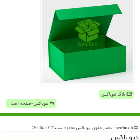
بلاگ نیوباکس
نیوباکس»صفحه اصلی
newbox.ir - تمامی حقوق نیو باكس محفوظ است (2017تا2026)
نیو باكس