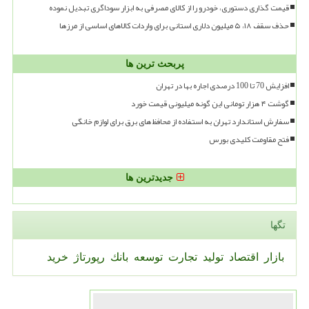
قیمت گذاری دستوری، خودرو را از کالای مصرفی به ابزار سوداگری تبدیل نموده
حذف سقف ۱۸، ۵ میلیون دلاری استانی برای واردات کالاهای اساسی از مرزها
پربحث ترین ها
افزایش 70 تا 100 درصدی اجاره بها در تهران
گوشت ۴ هزار تومانی این گونه میلیونی قیمت خورد
سفارش استاندارد تهران به استفاده از محافظ های برق برای لوازم خانگی
فتح مقاومت کلیدی بورس
جدیدترین ها
تگها
بازار
اقتصاد
تولید
تجارت
توسعه
بانك
رپورتاژ
خرید