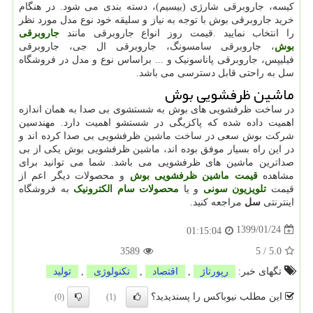
کیسه، جاروبرقی شارژی (بیسیم)، دسته بندی می شود. در هنگام
خرید جاروبرقی بوش با توجه به نیاز و سلیقه خود نوع مدل مورد نظر
را انتخاب نمایید
.
قیمت روز انواع جاروبرقی مانند
جاروبرقی
بوش
، جاروبرقی سامسونگ، جاروبرقی ال جی، جاروبرقی
فیلیپس، جاروبرقی پاناسونیک و ... براساس نوع و مدل در فروشگاه
سل به راحتی قابل دسترسی می باشد.
ماشین ظرفشویی بوش
در ساخت ظرفشویی های بوش به شستشوی بی صدا به همان اندازه
اهمیت داده شده که پاکزیگی در شستشو اهمیت دارد. مهندسین
شرکت بوش سعی در ساخت ماشین ظرفشویی بی صدا کرده اند و
در این راه بسیار موفق بوده اند، ماشین ظرفشویی بوش یکی از بی
صداترین ماشین های ظرفشویی می باشد. شما می توانید برای
مشاهده
قیمت ماشین ظرفشویی بوش
و محصولات دیگر اعم از
قیمت
تلویزیون سونی
و یا
محصولات سام الکترونیک
به فروشگاه
اینترنتی
سل
مراجعه کنید.
1399/01/24
01:15:04
3589
5
/
5.0
تگهای خبر:
رپورتاژ
,
اقتصاد
,
تكنولوژی
,
تولید
این مطلب نیوباکس را پسندیدید؟
(0)
(1)