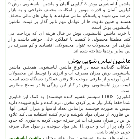
ماشین لباسشویی بوش 8 کیلویی آلمان و ماشین لباسشویی بوش 9
کیلویی آلمان و قدرت موتور و امکانات مختلف طراحی و به بازار
عرضه می شوند و پاسخگو تمامی سلیقه ها با توان های مالی مختلف
هستند و همین تفاوت ها از عوامل مهم تاثیر گذار بر قیمت ماشین
لباسشویی بوش است.
با خرید ماشین لباسشویی بوش در قبال هزینه ای که پرداخت می
کنید مطمئنا محصولی با کیفیت با عملکرد عالی خواهید داشت و از
طرفی این محصولات به عنوان محصولاتی اقتصادی و کم مصرف در
بین سایر برندها شناخته شده اند.
ماشین لباس شویی بوش
امکانات گنجانده شده در انواع ماشین لباسشویی همچنین ماشین
لباسشویی بوش میزان مصرف آب و انرژی را توسط این محصولات
پایین آورده و از طرفی موجب بالا رفتن عملکرد دستگاه شده است،
قیمت روز لباسشویی بوش در کنار این ویژگی ها در سطح مطلوبی
است.
فناوری
I-DOS (
سیستم تقسیم کننده هوشمند): به کمک این فناوری
شما فقط یکبار نیاز به پر کردن مخزن، نرم کننده و مایع شوینده دارید
سپس به صورت هوشمند براساس تعداد لباسها و میزان کثیفی آنها،
این فناوری از میزان مواد شوینده و نرم کننده استفاده می کند علاوه
بر این در میزان مصرف آب نیز صرفه جویی کرده به طوری که حدود
58 وان پر از آب و حدود 11 لیتر مواد شوینده در طول سال صرفه
جویی خواهد داشت
.
برنامه های متنوع شستشو : مدل های مختلف
ماشین لباسشویی