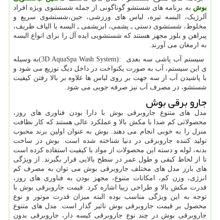
بوش
به برنامه های شستشو گوناگونی از جمله شستشوی ویژه افراد
آلرژیک، البسه تیره، لباس های ورزشی، جین،شستشوی سریع و
مخلوط، شستشوی دستی ـ پشمی، ابریشمی ـ البسه با الیاف ظریف،
پیراهن و بلوز مجهز هستند که شستشویی ایده آل را برای انواع البسه
به ارمغان می آورند.
سیستم آب پاشی سه بعدی
(3D AquaSpa Wash System):
به وسیله
ی این سیستم، آب به صورت یکنواخت در داخل دیگ توزیع می شود و
با پاشیدن آب از سه جهت بر روی لباس ها علاوه بر بالا رفتن کیفیت
شستشو، در مصرف آب نیز صرفه جویی می شود.
جارو برقی بوش
مدل های متنوع جاروبرقی بوش با دارا بودن فناوری های روز،
محصولاتی کم صدا با مکش بالا و عملکرد عالی هستند که کار نظافت
منزل را به خوبی انجام می دهند. بوش به عنوان اولین برند محبوب
تولید کننده جاروبرقی در دنیا شناخته شده است. بوش در ساخت
بدنه، لوله و دسته این محصولات از مواد با کیفیت استفاده کرده است
تا از لحاظ کیفی و طول عمر در سطح بالایی قرار بگیرند. از ویژگی
های بارز مدل های مختلف جاروبرقی بوش می توان به مصرف کم
انرژی، وزن کم، امکانات متنوع، مجهز بودن به فناوری های روز،
قدرت مکش بالا و طراحی زیبا اشاره کرد. قیمت جاروبرقی بوش با
توجه به این ویژگی مناسب بوده البته میزان قدرت موتور و نوع
محصول بر قیمت جاروبرقی بوش تاثیر گذار است. مدل های متنوع
جاروبرقی بوش در چند نوع جاروبرقی کیسه دار، جاروبرقی بدون