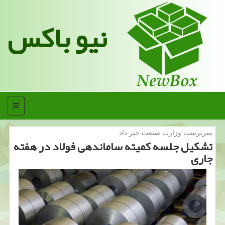
نیو باکس
منو
سرپرست وزارت صنعت خبر داد:
تشكیل جلسه كمیته ساماندهی فولاد در هفته
جاری