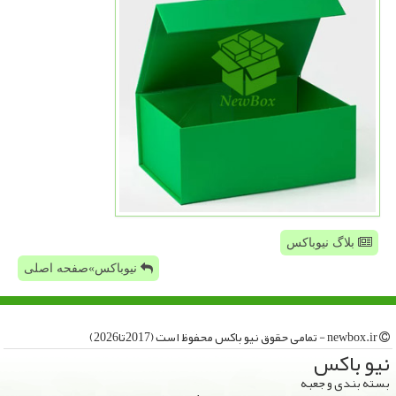
بلاگ نیوباکس
نیوباکس»صفحه اصلی
newbox.ir - تمامی حقوق نیو باكس محفوظ است (2017تا2026)
نیو باكس
بسته بندی و جعبه