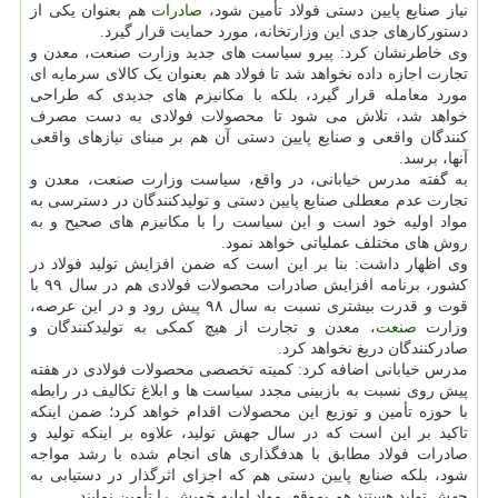
نیاز صنایع پایین دستی فولاد تأمین شود،
صادرات
هم بعنوان یکی از
دستورکارهای جدی این وزارتخانه، مورد حمایت قرار گیرد.
وی خاطرنشان کرد: پیرو سیاست های جدید وزارت صنعت، معدن و
تجارت اجازه داده نخواهد شد تا فولاد هم بعنوان یک کالای سرمایه ای
مورد معامله قرار گیرد، بلکه با مکانیزم های جدیدی که طراحی
خواهد شد، تلاش می شود تا محصولات فولادی به دست مصرف
کنندگان واقعی و صنایع پایین دستی آن هم بر مبنای نیازهای واقعی
آنها، برسد.
به گفته مدرس خیابانی، در واقع، سیاست وزارت صنعت، معدن و
تجارت عدم معطلی صنایع پایین دستی و تولیدکنندگان در دسترسی به
مواد اولیه خود است و این سیاست را با مکانیزم های صحیح و به
روش های مختلف عملیاتی خواهد نمود.
وی اظهار داشت: بنا بر این است که ضمن افزایش تولید فولاد در
کشور، برنامه افزایش صادرات محصولات فولادی هم در سال ۹۹ با
قوت و قدرت بیشتری نسبت به سال ۹۸ پیش رود و در این عرصه،
وزارت
صنعت
، معدن و تجارت از هیچ کمکی به تولیدکنندگان و
صادرکنندگان دریغ نخواهد کرد.
مدرس خیابانی اضافه کرد: کمیته تخصصی محصولات فولادی در هفته
پیش روی نسبت به بازبینی مجدد سیاست ها و ابلاغ تکالیف در رابطه
با حوزه تأمین و توزیع این محصولات اقدام خواهد کرد؛ ضمن اینکه
تاکید بر این است که در سال جهش تولید، علاوه بر اینکه تولید و
صادرات فولاد مطابق با هدفگذاری های انجام شده با رشد مواجه
شود، بلکه صنایع پایین دستی هم که اجزای اثرگذار در دستیابی به
جهش تولید هستند هم بموقع، مواد اولیه خویش را تأمین نمایند.