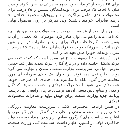
برای ۲۵ درصد از تولیدات خود، سهم صادراتی در نظر بگیرند و بدین
سان با لحاظ ۲۵ درصد برای تولیدکنندگان شمش و ۲۵ درصد برای
محصولات بعدی شامل میلگرد، لوله و پروفیل، مجموعاً حداقل ۵۰
درصد صادرات خواهند داشت؛ ولی تمرکز بر روی محصول نهایی
است.
در این میان، بعد از عرضه ۶۰ درصد از محصولات در بورس، هر آنچه
که باقی ماند را هم می توان صادر کرد؛ موضوعی که بعضی از آن به
بستن دست کارخانجات فولاد برای تولید و صادرات در بازار تعبیر
کرده اند؛ در صورتیکه دولت به فولادسازان اختیار داده تا ۲۵ درصد از
میزان تولیدات خودرا طبق تعهد صادر کنند.
فردا (دوشنبه ۲۹ اردیبهشت ۹۹) نیز مقرر است که کمیته تخصصی
فولاد تشکیل جلسه داده و در نرخ گذاری فولاد تجدید نظر کند. حسین
مدرس خیابانی، سرپرست وزارت صنعت، معدن و تجارت می گوید
دولت اجازه نمی دهد فولاد نیز بعنوان یک کالای سرمایه ای مورد
معامله قرار گیرد، بلکه با مکانیزم های جدیدی که طراحی خواهد
شد، تلاش می شود تا محصولات فولادی به دست مصرف کنندگان
واقعی و صنایع پایین دستی آن هم برمبنای نیازهای واقعی آنها، برسد.
برنامه جدید وزارت صنعت برای جهش تولید و صادرات محصولات
فولادی
در همین ارتباط، محمدرضا کلامی، سرپرست معاونت بازرگانی
داخلی وزارت صنعت، معدن و تجارت در گفتگو با خبرنگار مهر، با
اشاره به سیاست های کارگروه تنظیم بازار و در امتداد توجه به تولید
حداکثری فولاد در کشور، اظهار داشت: سیاست کلی وزارت صنعت،