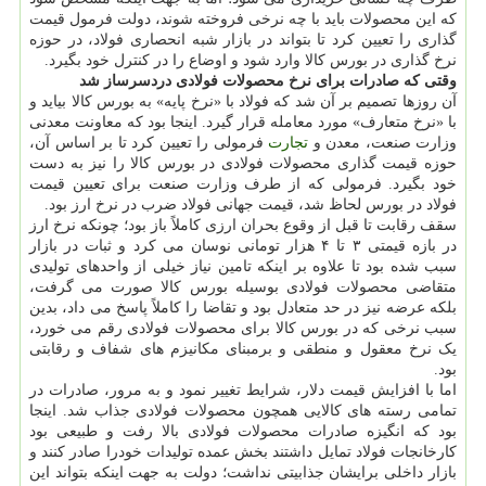
که این محصولات باید با چه نرخی فروخته شوند، دولت فرمول قیمت
گذاری را تعیین کرد تا بتواند در بازار شبه انحصاری فولاد، در حوزه
نرخ گذاری در بورس کالا وارد شود و اوضاع را در کنترل خود بگیرد.
وقتی که صادرات برای نرخ محصولات فولادی دردسرساز شد
آن روزها تصمیم بر آن شد که فولاد با «نرخ پایه» به بورس کالا بیاید و
با «نرخ متعارف» مورد معامله قرار گیرد. اینجا بود که معاونت معدنی
وزارت صنعت، معدن و
تجارت
فرمولی را تعیین کرد تا بر اساس آن،
حوزه قیمت گذاری محصولات فولادی در بورس کالا را نیز به دست
خود بگیرد. فرمولی که از طرف وزارت صنعت برای تعیین قیمت
فولاد در بورس لحاظ شد، قیمت جهانی فولاد ضرب در نرخ ارز بود.
سقف رقابت تا قبل از وقوع بحران ارزی کاملاً باز بود؛ چونکه نرخ ارز
در بازه قیمتی ۳ تا ۴ هزار تومانی نوسان می کرد و ثبات در بازار
سبب شده بود تا علاوه بر اینکه تامین نیاز خیلی از واحدهای تولیدی
متقاضی محصولات فولادی بوسیله بورس کالا صورت می گرفت،
بلکه عرضه نیز در حد متعادل بود و تقاضا را کاملاً پاسخ می داد، بدین
سبب نرخی که در بورس کالا برای محصولات فولادی رقم می خورد،
یک نرخ معقول و منطقی و برمبنای مکانیزم های شفاف و رقابتی
بود.
اما با افزایش قیمت دلار، شرایط تغییر نمود و به مرور، صادرات در
تمامی رسته های کالایی همچون محصولات فولادی جذاب شد. اینجا
بود که انگیزه صادرات محصولات فولادی بالا رفت و طبیعی بود
کارخانجات فولاد تمایل داشتند بخش عمده تولیدات خودرا صادر کنند و
بازار داخلی برایشان جذابیتی نداشت؛ دولت به جهت اینکه بتواند این