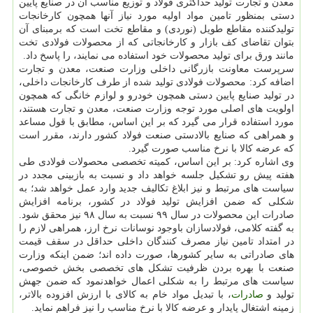
معدن و تجارت تولید حداکثری فولاد و توزیع مناسب آن در صنایع پایین
دستی بمنظور تامین مواد اولیه مورد نیاز آنها همچون کارخانجات
تولیدکننده مقاطع طویل (نوردی) و مقاطع تخت است که برمبنای آن
بتوان تقاضای کف بازار و کارخانجاتی که از محصولات فولادی تخت
مانند ورق برای تولید محصولات خود استفاده می نمایند، را پاسخ داد.
سرپرست معاونت بازرگانی داخلی وزارت صنعت، معدن و تجارت
اضافه کرد: محصولات فولادی تولید شده از طرف کارخانجات داخلی،
در تولید صنایع پایین دستی همچون خودرو و لوازم خانگی که همچون
اولویت های اصلی مورد توجه وزارت صنعت، معدن و تجارت هستند،
مورد استفاده قرار می گیرد که بر این اساس، مطابق با قول مساعد
و همراهی که صنایع بالادستی صنعت فولاد کشور دارند، مقرر است
که عرضه کالا با نرخ مناسب صورت گیرد.
وی اشاره کرد: بر این اساس، کمیته تخصصی محصولات فولادی طی
هفته پیش رو تشکیل جلسه خواهد داد و نسبت به بازبینی مجدد در
سیاست های مرتبط و نیز ابلاغ تکالیف جدید وارد عمل خواهد شد؛ به
شکلی که ضمن افزایش تولید فولاد در کشور، برنامه افزایش
صادرات این محصولات در سال ۹۹ نسبت به سال ۹۸ نیز محقق شود.
به گفته کلامی، فولادسازان باوجود نوسانات نرخ ارز، همراهی لازم را
در امتداد تامین نیاز مصرف کنندگان داخلی حداقل در سقف قیمت
های صادراتی به سایر کشورها، صورت داده اند؛ ضمن اینکه وزارت
صنعت با بهره بردن ظرفیت تشکل های تخصصی بخش خصوصی،
سیاست های مرتبط را به شکلی اعمال خواهدنمود که ضمن جهش
تولید و
صادرات
، با تبدیل مواد خام به کالای با ارزش افزوده بالاتر،
زمینه اشتغال پایدار و عرضه کالا با نرخ مناسب را نیز فراهم نماید.