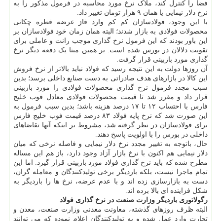
فضا را کنترل کند، ملاک نرخ مورد محاسبه در فرمول مذکور را به
نرخ دلار نیمایی یا همان ۹ هزار تومان تغییر داد.
با این وجود، فولادسازان کم کم وارد فاز عرضه قطره چکانی
محصولات فولادی به بازار شدند؛ البته همان زمان خود فولادسازان بر
این باور بودند که این فرمول نرخ گذاری موجب رانت و عاملی برای
تقویت دلالان در بورس شده است. بر همین مبنا یک دفعه دیگر نرخ
گذاری مورد بازبینی قرار گرفت.
آن روزها دولت به این نتیجه رسید که فولاد نباید بالاتر از نرخ فروش
این کالا در بازارهای هدف صادراتی به دست صنایع داخلی برسد؛ بدین
سبب مجدد فرمول نرخ گذاری محصولات فولادی را مورد بازبینی
قرار داد و مقرر شد تا قیمت محصولات فولادی معادل فوب خلیج
فارس با احتساب ۱۲ تا ۱۷ درصد هزینه باشد؛ بدین سبب فرمول به
این صورت شد که نرخ پایه فولاد ۸۳ درصد قیمت فوب خلیج فارس
برای فولادسازان در نظر گرفته شد، مشروط بر اینکه آنها تقاضاهای
داخلی در بورس را با اولویت پاسخ دهند.
حال، باتوجه به تغییر مجدد نرخ دلار نیمایی و فاصله نرخی که میان
دلار نیمایی هم اکنون با نرخ بازار آزاد وجود دارد، باز هم این مساله
مطرح شده که باید نرخ گذاری فولاد مورد بازبینی قرار گیرد. اما این
تمام ماجرا نیست، بلکه باردیگر برخی تولیدکنندگان و معامله گران،
دست به بازارسازی زده اند و با عدم عرضه، نرخ ها را باردیگر به
شکل فزاینده ای بالا برده اند.
رگولاتوری باردیگر وزارت صنعت در نرخ گذاری فولاد
البته ظرف روزهای گذشته، معاونت معدنی وزارت صنعت، معدن و
تجارت وارد عمل شده و به تولیدکنندگان اعلام نموده که می توانند