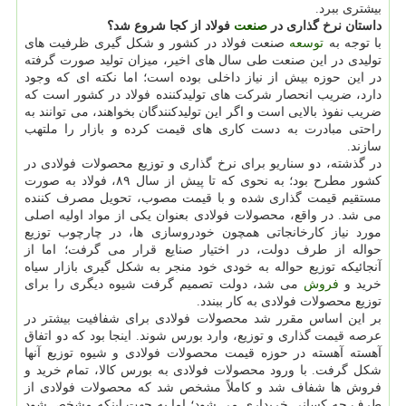
بیشتری ببرد.
داستان نرخ گذاری در
صنعت
فولاد از کجا شروع شد؟
با توجه به
توسعه
صنعت فولاد در کشور و شکل گیری ظرفیت های
تولیدی در این صنعت طی سال های اخیر، میزان تولید صورت گرفته
در این حوزه بیش از نیاز داخلی بوده است؛ اما نکته ای که وجود
دارد، ضریب انحصار شرکت های تولیدکننده فولاد در کشور است که
ضریب نفوذ بالایی است و اگر این تولیدکنندگان بخواهند، می توانند به
راحتی مبادرت به دست کاری های قیمت کرده و بازار را ملتهب
سازند.
در گذشته، دو سناریو برای نرخ گذاری و توزیع محصولات فولادی در
کشور مطرح بود؛ به نحوی که تا پیش از سال ۸۹، فولاد به صورت
مستقیم قیمت گذاری شده و با قیمت مصوب، تحویل مصرف کننده
می شد. در واقع، محصولات فولادی بعنوان یکی از مواد اولیه اصلی
مورد نیاز کارخانجاتی همچون خودروسازی ها، در چارچوب توزیع
حواله از طرف دولت، در اختیار صنایع قرار می گرفت؛ اما از
آنجائیکه توزیع حواله به خودی خود منجر به شکل گیری بازار سیاه
خرید و
فروش
می شد، دولت تصمیم گرفت شیوه دیگری را برای
توزیع محصولات فولادی به کار ببندد.
بر این اساس مقرر شد محصولات فولادی برای شفافیت بیشتر در
عرصه قیمت گذاری و توزیع، وارد بورس شوند. اینجا بود که دو اتفاق
آهسته آهسته در حوزه قیمت محصولات فولادی و شیوه توزیع آنها
شکل گرفت. با ورود محصولات فولادی به بورس کالا، تمام خرید و
فروش ها شفاف شد و کاملاً مشخص شد که محصولات فولادی از
طرف چه کسانی خریداری می شود؛ اما به جهت اینکه مشخص شود