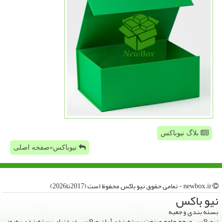
بلاگ نیوباکس
نیوباکس»صفحه اصلی
newbox.ir - تمامی حقوق نیو باكس محفوظ است (2017تا2026)
نیو باكس
بسته بندی و جعبه
نیوباکس، مرجع جامع صنعت بسته‌بندی! با نیوباکس، در دنیای بسته‌بندی به‌روز