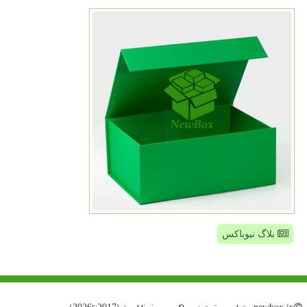
بلاگ نیوباکس
newbox.ir - تمامی حقوق نیو باكس محفوظ است (2017تا2026)