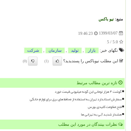
منبع:
نیو باكس
1399/03/07
19:46:23
5
/
5.0
تگهای خبر:
بازار
,
تولید
,
سازمان
,
شركت
این مطلب نیوباکس را پسندیدید؟
(0)
(1)
تازه ترین مطالب مرتبط
گوشت ۴ هزار تومانی این گونه میلیونی قیمت خورد
سفارش استاندارد تهران به استفاده از محافظ های برق برای لوازم خانگی
فتح مقاومت کلیدی بورس
هشدار شدید آبی به تهرانی ها
نظرات بینندگان در مورد این مطلب