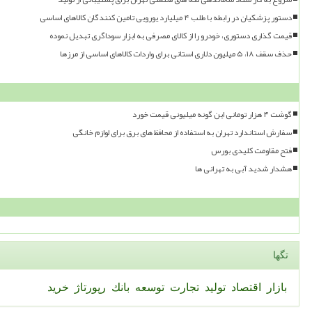
دستور پزشکیان در رابطه با طلب ۴ میلیارد یورویی تامین کنندگان کالاهای اساسی
قیمت گذاری دستوری، خودرو را از کالای مصرفی به ابزار سوداگری تبدیل نموده
حذف سقف ۱۸، ۵ میلیون دلاری استانی برای واردات کالاهای اساسی از مرزها
گوشت ۴ هزار تومانی این گونه میلیونی قیمت خورد
سفارش استاندارد تهران به استفاده از محافظ های برق برای لوازم خانگی
فتح مقاومت کلیدی بورس
هشدار شدید آبی به تهرانی ها
تگها
بازار
اقتصاد
تولید
تجارت
توسعه
بانك
رپورتاژ
خرید