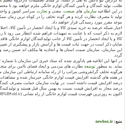
به گزارش نیو باکس به نقل از ایسنا، بر مبنای تصمیمات کارگروه تنظیم
با
طلب، تولید کنندگان و تأمین کنندگان لوازم خانگی ملزم خواهند بود تا م
در این اطلاعیه
سازمان
های
صنعت
، معدن و
تجارت
سراسر کشور و واحدها
تولید تا مصرف نظارت کرده و هر گونه تخلف را در کوتاه ترین زمان مم
موعد مقرر مورد رسیدگی قرار خواهند داد.
اجبار شبکه عرضه به خرید سبدی کالا و یا ایجاد انحصار در تأمین کالا، اخ
لازم به ذکر است که با عنایت به تمهیدات فراهم شده انتظار می رود تا 
کالا و یا ایجاد انحصار در تأمین کالا از جانب تولیدکنندگان لوازم خانگی 
شایان ذکر است در جهت ثبات قیمت ها و آرامش بازار و پیشگیری از تغییرا
این سازمان، سازمان صمت استان ها و اتحادیه ها مکلف اند ضمن رصد و پ
گردد.
نماید. به منظور
توسعه
نظارت های مردمی و ایجاد فضای ناامن برای متخل
هرگونه تخلف گرانفروشی مراتب را از راه سامانه ارتباطی این سازمان م
اکنون به روزترین فهرست قیمت لوازم خانگی از راه نشانی www.۱۲۴old.ir (http: //www.%DB%B۱%DB%B۲%DB%B۴old.ir) در بخش "خوداظهاری بنگاه های اقتصادی" به ثبت رسیده و آماده بهره برداری است.
منبع:
newbox.ir