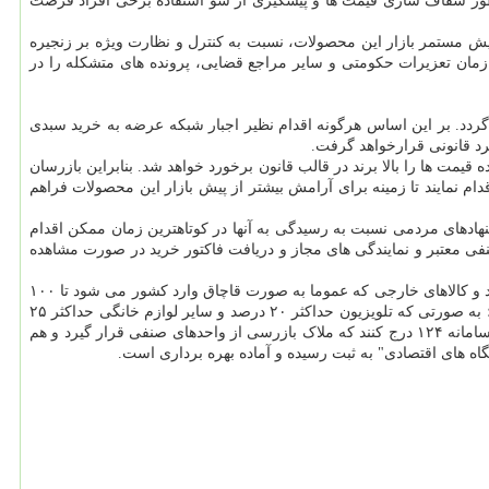
ور شفاف سازی قیمت ها و پیشگیری از سو استفاده برخی افراد فرصت
مستمر بازار این محصولات، نسبت به کنترل و نظارت ویژه بر زنجیره
زمان تعزیرات حکومتی و سایر مراجع قضایی، پرونده های متشکله را در
 گردد. بر این اساس هرگونه اقدام نظیر اجبار شبکه عرضه به خرید سبدی
یگرد قانونی قرارخواهد گرفت.
مت ها را بالا برند در قالب قانون برخورد خواهد شد. بنابراین بازرسان
 نمایند تا زمینه برای آرامش بیشتر از پیش بازار این محصولات فراهم
 ضمن دریافت گزارش ها، شکایات و پیشنهادهای مردمی نسبت به رسیدگی به آنها در کوتاهترین زمان ممکن اقدام
ی معتبر و نمایندگی های مجاز و دریافت فاکتور خرید در صورت مشاهده
در هفته های گذشته افزایش قیمت لوازم خانگی خبرساز شده و مشاهدات میدانی از بازار نشان داده است که امسال لوازم خانگی ایرانی ۲۵ تا ۳۰ درصد و کالاهای خارجی که عموما به صورت قاچاق وارد کشور می شود تا ۱۰۰
درصد افزایش قیمت داشته است. در نهایت سازمان حمایت مصرف کنندگان و تولیدکنندگان اعلام نمود که در قیمت های لوازم خانگی بازبینی شده است؛ به صورتی که تلویزیون حداکثر ۲۰ درصد و سایر لوازم خانگی حداکثر ۲۵
درصد مجاز به افزایش قیمت نسبت به بهمن سال قبل هستند و تولیدکنندگان تا آخر روز سه شنبه (۲۷ خرداد ماه) فرصت دارند قیمت های خویش را در سامانه ۱۲۴ درج کنند که ملاک بازرسی از واحدهای صنفی قرار گیرد و هم