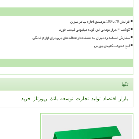
افزایش 70 تا 100 درصدی اجاره بها در تهران
گوشت ۴ هزار تومانی این گونه میلیونی قیمت خورد
سفارش استاندارد تهران به استفاده از محافظ های برق برای لوازم خانگی
فتح مقاومت کلیدی بورس
تگها
بازار
اقتصاد
تولید
تجارت
توسعه
بانك
رپورتاژ
خرید