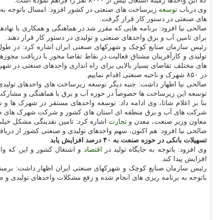
که این واحدها زمینه اشتغال بیش از ۸۰۰۰ نفر را فراهم نموده است.
وی درباب
توسعه
زیرساخت های صنعتی در کشور افزود: امسال باتوجه به 
های صنعتی در دستور کار قرار گرفت.
صالحی نیا افزود: برنامه هایی که مقرر شد در هماهنگی و همکاری با نهاد
برای تامین آب و برق واحدهای صنعتی و تولیدی در دستور کار قرار دهند.
رئیس سازمان صنایع کوچک و شهرکهای صنعتی ایران اشاره کرد: در طول 
تولیدی و کارآفرینان مشتاق فعالیت در نقاط تقاضا محور با دریافت مجوزه
های مختلف تقاضای بسیار بالایی برای راه اندازی واحدهای صنعتی در شه
در ۸۵۰ شهرک و ناحیه صنعتی اقدام نماییم.
صالحی نیا اظهار داشت: جنبه دیگر توسعه زیرساخت های واحدهای تولید
توسعه این زیرساخت ها خصوصاً در حوزه آب و برق با هماهنگی و مشارکت
بنا بر اعلام شاتا، وی ادامه داد: توسعه واحدهای مستقر در شهرک ها و 
شرکت های آب و برق منطقه ای استان های کشور و شرکت شهرک های صنعتی
معاون وزیر صنعت، معدن و
تجارت
اشاره کرد: تامین نقدینگی مشکل خیلی 
صالحی نیا افزود: هم اکنون، سهم واحدهای تولیدی و صنعتی کشور از دریافت تسهیلات بانکی حدود ۳۱ درصد است و نیاز است که سهم ب
تسهیلات بانکی در حوزه صنعت به ۴۰ درصد افزایش یابد
وی افزود: باتوجه به جایگاه تولید در
اقتصاد
افزایش پیدا کند.
رئیس سازمان صنایع کوچک و شهرکهای صنعتی ایران اظهار داشت: برمبنای آ
باتوجه به برنامه ریزی های انجام شده و رفع مشکلات واحدهای تولیدی و ص