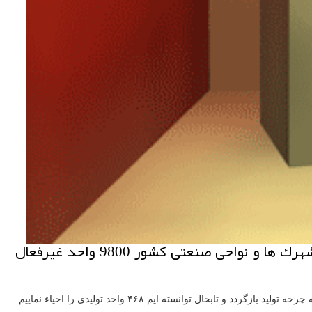
به گزارش نیو باكس معاون وزیر صنعت، معدن و تجارت اعلام نمود: از مجموع واحدهای تولیدی مستقر در شهرك ها و نواحی صنعتی كشور 9800 واحد غیرفعال
به گزارش نیو باکس به نقل از ایسنا، محسن صالحی نیا اضافه کرد: سال ۱۳۹۹ طبق برنامه ریزهای انجام شده مقرر است ۱۵۰۰ واحد تولیدی در کشور به چرخه تولید بازگردد و تابحال توانسته ایم ۴۶۸ واحد تولیدی را احیاء نماییم