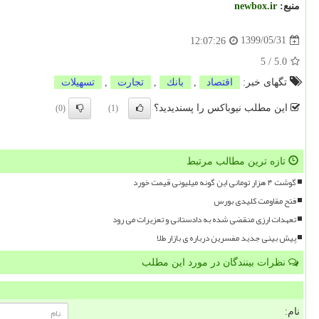
منبع:
newbox.ir
1399/05/31
12:07:26
5
/
5.0
تگهای خبر:
اقتصاد
,
بانك
,
تجارت
,
تسهیلات
این مطلب نیوباکس را پسندیدید؟
(0)
(1)
تازه ترین مطالب مرتبط
گوشت ۴ هزار تومانی این گونه میلیونی قیمت خورد
فتح مقاومت کلیدی بورس
تعهدات ارزی منقضی شده به دادستانی و تعزیرات می رود
پیش بینی جدید مفسرین درباره ی بازار طلا
نظرات بینندگان در مورد این مطلب
نام: