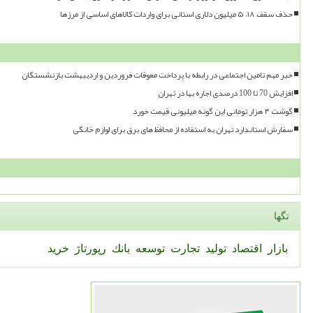
حذف سقف ۱۸، ۵ میلیون دلاری استانی برای واردات کالاهای اساسی از مرزها
خبر مهم تامین اجتماعی در رابطه با پرداخت معوقات فروردین و اردیبهشت بازنشستگان
افزایش 70 تا 100 درصدی اجاره بها در تهران
گوشت ۴ هزار تومانی این گونه میلیونی قیمت خورد
سفارش استاندارد تهران به استفاده از محافظ های برق برای لوازم خانگی
تگها
بازار
اقتصاد
تولید
تجارت
توسعه
بانك
رپورتاژ
خرید