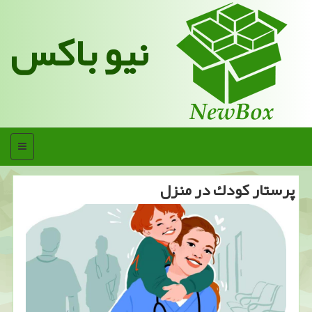
نیو باکس
منو
پرستار كودك در منزل