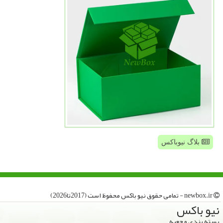
بلاگ نیوباکس
newbox.ir - تمامی حقوق نیو باكس محفوظ است (2017تا2026)
نیو باكس
بسته بندی و جعبه