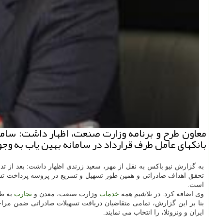
معاون طرح و برنامه وزارت صنعت، اظهار داشت: سام
بانكهای عامل طرف قرارداد در سامانه بهین یاب به وج
به گزارش نیو باکس به نقل از مهر، سعید زرندی اظهار داشت: بعد از تدوین دستورالع
تحقق اهداف صادراتی و همین طور تسهیل و تسریع در پروسه پرداخت تسه
است.
وی اضافه کرد: در تلاشیم همه
خدمات
وزارت صنعت، معدن و
تجارت
به طو
بنا بر این گزارش، تمامی متقاضیان دریافت تسهیلات صادراتی ضمن مراجعه به سامانه www.behinyab.ir و بعد از ثبت درخواست، یکی ا
ایران و ونزوئلا، را انتخاب می نمایند.