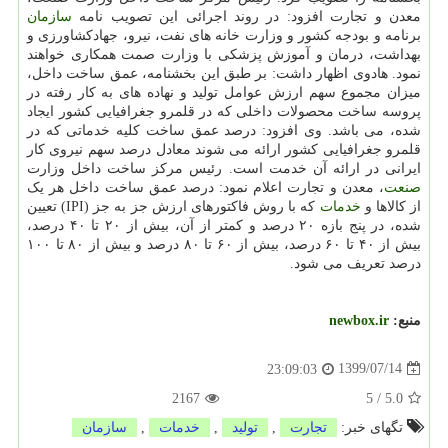
معدن و تجارت افزود: در روند اجرائی این تصویب نامه
سازمان
برنامه و بودجه کشور و وزارت خانه های نفت، نیرو، جهادکشاورزی و
بهداشت، درمان و آموزش پزشکی با وزارت صمت همکاری خواهند
نمود. هادوی اظهار داشت: بر طبق این بخشنامه، عمق ساخت داخل،
میزان مجموع سهم ارزش عوامل تولید و نهاده های به کار رفته در
پروسه ساخت محصولات داخلی که در قلمرو جغرافیایی کشور ایجاد
شده، می باشد. وی افزود: درصد عمق ساخت کلیه خدماتی که در
قلمرو جغرافیایی کشور ارائه می شوند معادل درصد سهم نیروی کار
ایرانی در ارائه آن خدمت است. رئیس مرکز ساخت داخل وزارت
صنعت
، معدن و تجارت اعلام نمود: درصد عمق ساخت داخل هر یک
از کالاها و
خدمات
که با روش فاکتورهای ارزش جز به جز (IPI) تعیین
شده، در پنج بازه ۲۰ درصد و کمتر از آن، بیش از ۲۰ تا ۴۰ درصد،
بیش از ۴۰ تا ۶۰ درصد، بیش از ۶۰ تا ۸۰ درصد و بیش از ۸۰ تا ۱۰۰
درصد تعریف می شود.
منبع:
newbox.ir
1399/07/14
23:09:03
2167
5
/
5.0
تگهای خبر:
تجارت
,
تولید
,
خدمات
,
سازمان