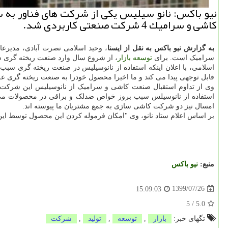
كاشی و سرامیك 4 شركت صنعتی كاربردی شد.
به گزارش نیو باکس به نقل از ایسنا
، وحید اسلامی نصرت آبادی، مدیرعام
سرامیک است. برای
توسعه
بازار
، از شروع سال وارد صنعت ریخته گری ش
اسلامی، با اعلان اینکه استفاده از نانوسیلیس در صنعت ریخته گری سب
قابل توجهی پیدا می کند و ما اخیرا محصول خودرا به صنعت ریخته گری عرضه 
وی از تداوم استقبال صنعت کاشی و سرامیک از نانوسیلیس این شرکت آ
استفاده از نانوسیلس سبب بروز خواص ضدلک و براقی در محصولات می 
امسال نیز دو شرکت کاشی سازی به جمع مشتریان ما پیوسته اند.
بر اساس اعلام ستاد نانو، وی "امکان فرموله کردن این محصول توسط این
منبع:
نیو باكس
1399/07/26
15:09:03
5
/
5.0
تگهای خبر:
بازار
,
توسعه
,
تولید
,
شركت