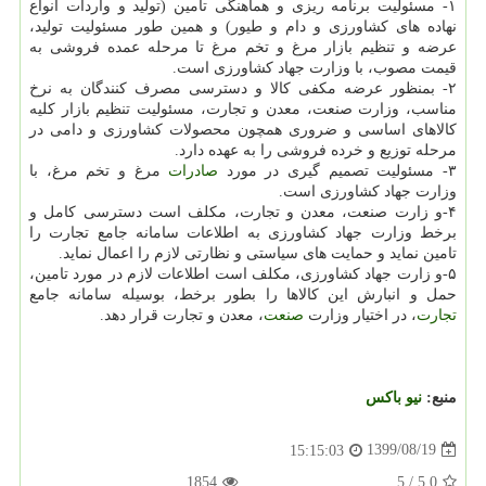
۱- مسئولیت برنامه ریزی و هماهنگی تامین (تولید و واردات انواع
نهاده های کشاورزی و دام و طیور) و همین طور مسئولیت تولید،
عرضه و تنظیم بازار مرغ و تخم مرغ تا مرحله عمده فروشی به
قیمت مصوب، با وزارت جهاد کشاورزی است.
۲- بمنظور عرضه مکفی کالا و دسترسی مصرف کنندگان به نرخ
مناسب، وزارت صنعت، معدن و تجارت، مسئولیت تنظیم بازار کلیه
کالاهای اساسی و ضروری همچون محصولات کشاورزی و دامی در
مرحله توزیع و خرده فروشی را به عهده دارد.
۳- مسئولیت تصمیم گیری در مورد
صادرات
مرغ و تخم مرغ، با
وزارت جهاد کشاورزی است.
۴-و زارت صنعت، معدن و تجارت، مکلف است دسترسی کامل و
برخط وزارت جهاد کشاورزی به اطلاعات سامانه جامع تجارت را
تامین نماید و حمایت های سیاستی و نظارتی لازم را اعمال نماید.
۵-و زارت جهاد کشاورزی، مکلف است اطلاعات لازم در مورد تامین،
حمل و انبارش این کالاها را بطور برخط، بوسیله سامانه جامع
تجارت
، در اختیار وزارت
صنعت
، معدن و تجارت قرار دهد.
منبع:
نیو باكس
1399/08/19
15:15:03
1854
5
/
5.0