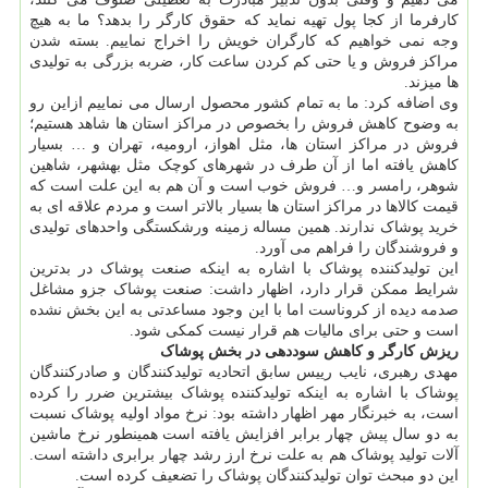
کارفرما از کجا پول تهیه نماید که حقوق کارگر را بدهد؟ ما به هیچ
وجه نمی خواهیم که کارگران خویش را اخراج نماییم. بسته شدن
مراکز فروش و یا حتی کم کردن ساعت کار، ضربه بزرگی به تولیدی
ها میزند.
وی اضافه کرد: ما به تمام کشور محصول ارسال می نماییم ازاین رو
به وضوح کاهش فروش را بخصوص در مراکز استان ها شاهد هستیم؛
فروش در مراکز استان ها، مثل اهواز، ارومیه، تهران و … بسیار
کاهش یافته اما از آن طرف در شهرهای کوچک مثل بهشهر، شاهین
شوهر، رامسر و… فروش خوب است و آن هم به این علت است که
قیمت کالاها در مراکز استان ها بسیار بالاتر است و مردم علاقه ای به
خرید پوشاک ندارند. همین مساله زمینه ورشکستگی واحدهای تولیدی
و فروشندگان را فراهم می آورد.
این تولیدکننده پوشاک با اشاره به اینکه صنعت پوشاک در بدترین
شرایط ممکن قرار دارد، اظهار داشت: صنعت پوشاک جزو مشاغل
صدمه دیده از کروناست اما با این وجود مساعدتی به این بخش نشده
است و حتی برای مالیات هم قرار نیست کمکی شود.
ریزش کارگر و کاهش سوددهی در بخش پوشاک
مهدی رهبری، نایب رییس سابق اتحادیه تولیدکنندگان و صادرکنندگان
پوشاک با اشاره به اینکه تولیدکننده پوشاک بیشترین ضرر را کرده
است، به خبرنگار مهر اظهار داشته بود: نرخ مواد اولیه پوشاک نسبت
به دو سال پیش چهار برابر افزایش یافته است همینطور نرخ ماشین
آلات تولید پوشاک هم به علت نرخ ارز رشد چهار برابری داشته است.
این دو مبحث توان تولیدکنندگان پوشاک را تضعیف کرده است.