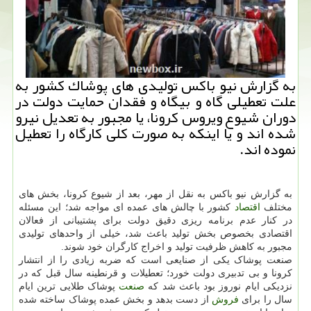
به گزارش نیو باكس تولیدی های پوشاك كشور به
علت تعطیلی گاه و بیگاه و فقدان حمایت دولت در
دوران شیوع ویروس كرونا، یا مجبور به تعدیل نیرو
شده اند و یا اینكه به صورت كلی كارگاه را تعطیل
نموده اند.
به گزارش نیو باکس به نقل از مهر، بعد از شیوع کرونا، بخش های
مختلف
اقتصاد
کشور با چالش های عمده ای مواجه شد؛ این مسئله
در کنار عدم برنامه ریزی دقیق دولت برای پشتیبانی از فعالان
اقتصادی بخصوص بخش تولید باعث شد، خیلی از واحدهای تولیدی
مجبور به کاهش ظرفیت تولید و اخراج کارگران خود شوند.
صنعت پوشاک یکی از صنایعی است که ضربه زیادی را از انتشار
کرونا و بی تدبیری دولت خورد؛ تعطیلات و قرنطینه سال قبل که در
نزدیکی ایام نوروز بود باعث شد که
صنعت
پوشاک طلایی ترین ایام
سال را برای
فروش
از دست بدهد و بخش عمده پوشاک ساخته شده