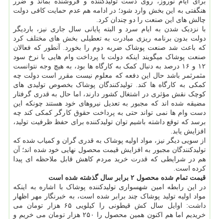
برای ایام نوروز، روی دست تولیدکننده و فروشنده بماند و ضرر
هنگفتی به این بخش وارد شود؛ در ادامه هم عدم حمایت کافی دولت
چالش های این صنعت را دو چندان کرد.
با نزدیک شدن به ایام سرد و البته پایانی سال جاری نیز، باردیگر
دولت بدون برنامه ریزی مبادرت به تعطیلی بخش های مختلف کرد
که باعث شد صنعت پوشاک ضربه دوم را بخورد. آنطور که فعالان
صنعت پوشاک میگویند اینکه دولت با پرداخت وام هایی با نرخ سود
۱۲ و ۱۶ درصد به دنبال کمک به کارگاه ها بود، به هیچ وجه نتوانست
مثمرثمر باشد حال این دفعه که معلوم نیست مقرر است دولت چه
کمکی به کارگاه ها کند. تولیدکنندگان پوشاک بخصوص تولیدی های
کوچک نقش مؤثری در اشتغال کشور دارند، اما حال به قدری گرفتار
مضیقه شده اند که مجبور به تعدیل نیروهای خود هستند چونکه این
دست وام ها نمی تواند حتی به پرداخت حقوق کارگر کمکی کند چه
برسد که توقع داشته باشیم توان تولیدکننده برای حفظ ظرفیت تولید،
افزایش یابد.
از سویی دیگر نیز، مواد اولیه پوشاک به قدری گران و کمیاب شده که
تولیدکنندگان مجبور به افزایش قیمت محصول نهایی خود شده اند؛ آن
هم در شرایطی که قدرت خرید مردم کاهش قابل ملاحظه ای پیدا
کرده است.
قیمت تمام شده محصول ۲ برابر سال گذشته شده است
در این رابطه امین شهسواری تولیدکننده پوشاک با اشاره به اینکه
مواد اولیه تولید پوشاک چند برابر شده است، به خبرنگار مهر اظهار
داشت: اوایل سال کش قیطونی را کیلویی ۶۵ هزار تومان می
خریدیم اما هم اکنون همین محصول را ۲۵۰ هزار تومان می خریم و