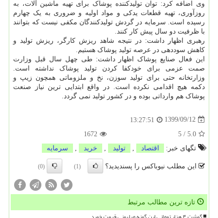
وی اضافه کرد: توان تولیدکننده پوشاک برای تهیه ماشین آلات، به
روزآوری، تهیه قطعات یدکی و مواد اولیه و ضروری به یک چهارم
رسیده است. سرمایه در گردش تولیدکنندگان مکفی نیست که بتوانند
با ظرفیت دو سال پیش کار کنند.
رهبری اظهار داشت: در نتیجه شاهد ریزش کارگر، ریزش تولید و
کاهش سوددهی در عرصه تولید پوشاک هستیم.
این فعال صنایع پوشاک اظهار داشت: طی چهل سال قبل وزارت
صمت عزمی برای خودکفا کردن تولید پوشاک نداشته است.
وزارتخانه حتی برای تولید سوزن، نخ و ملزوماتی همچون زیپ و
دکمه هیچ اقدامی نکرده است. در واقع ابتدایی ترین نیاز صنعت
پوشاک هم وارداتی بوده و در کشور تولید نمی گردد.
1399/09/12
13:27:51
1672
5
/
5.0
تگهای خبر:
اقتصاد
,
تولید
,
خرید
,
سرمایه
این مطلب نیوباکس را پسندیدید؟
(0)
(1)
تازه ترین مطالب مرتبط
گوشت ۴ هزار تومانی این گونه میلیونی قیمت خورد