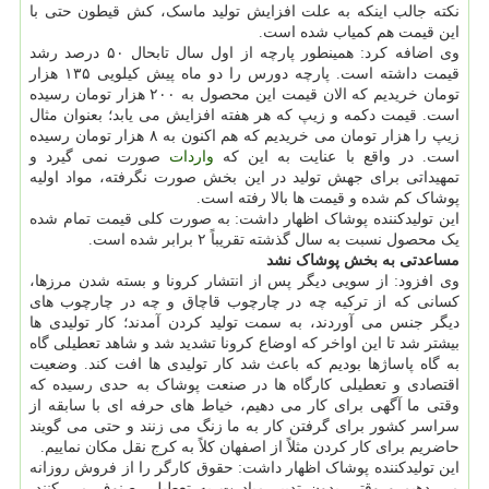
نکته جالب اینکه به علت افزایش تولید ماسک، کش قیطون حتی با
این قیمت هم کمیاب شده است.
وی اضافه کرد: همینطور پارچه از اول سال تابحال ۵۰ درصد رشد
قیمت داشته است. پارچه دورس را دو ماه پیش کیلویی ۱۳۵ هزار
تومان خریدیم که الان قیمت این محصول به ۲۰۰ هزار تومان رسیده
است. قیمت دکمه و زیپ که هر هفته افزایش می یابد؛ بعنوان مثال
زیپ را هزار تومان می خریدیم که هم اکنون به ۸ هزار تومان رسیده
است. در واقع با عنایت به این که
واردات
صورت نمی گیرد و
تمهیداتی برای جهش تولید در این بخش صورت نگرفته، مواد اولیه
پوشاک کم شده و قیمت ها بالا رفته است.
این تولیدکننده پوشاک اظهار داشت: به صورت کلی قیمت تمام شده
یک محصول نسبت به سال گذشته تقریباً ۲ برابر شده است.
مساعدتی به بخش پوشاک نشد
وی افزود: از سویی دیگر پس از انتشار کرونا و بسته شدن مرزها،
کسانی که از ترکیه چه در چارچوب قاچاق و چه در چارچوب های
دیگر جنس می آوردند، به سمت تولید کردن آمدند؛ کار تولیدی ها
بیشتر شد تا این اواخر که اوضاع کرونا تشدید شد و شاهد تعطیلی گاه
به گاه پاساژها بودیم که باعث شد کار تولیدی ها افت کند. وضعیت
اقتصادی و تعطیلی کارگاه ها در صنعت پوشاک به حدی رسیده که
وقتی ما آگهی برای کار می دهیم، خیاط های حرفه ای با سابقه از
سراسر کشور برای گرفتن کار به ما زنگ می زنند و حتی می گویند
حاضریم برای کار کردن مثلاً از اصفهان کلاً به کرج نقل مکان نماییم.
این تولیدکننده پوشاک اظهار داشت: حقوق کارگر را از فروش روزانه
می دهیم و وقتی بدون تدبیر مبادرت به تعطیلی صنوف می کنند،