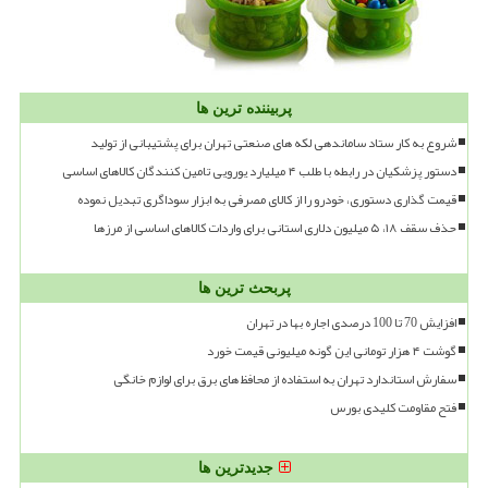
پربیننده ترین ها
شروع به کار ستاد ساماندهی لکه های صنعتی تهران برای پشتیبانی از تولید
دستور پزشکیان در رابطه با طلب ۴ میلیارد یورویی تامین کنندگان کالاهای اساسی
قیمت گذاری دستوری، خودرو را از کالای مصرفی به ابزار سوداگری تبدیل نموده
حذف سقف ۱۸، ۵ میلیون دلاری استانی برای واردات کالاهای اساسی از مرزها
پربحث ترین ها
افزایش 70 تا 100 درصدی اجاره بها در تهران
گوشت ۴ هزار تومانی این گونه میلیونی قیمت خورد
سفارش استاندارد تهران به استفاده از محافظ های برق برای لوازم خانگی
فتح مقاومت کلیدی بورس
جدیدترین ها