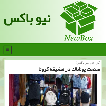
نیو باکس
منو
گزارش نیو باكس؛
صنعت پوشاك در مضیقه كرونا