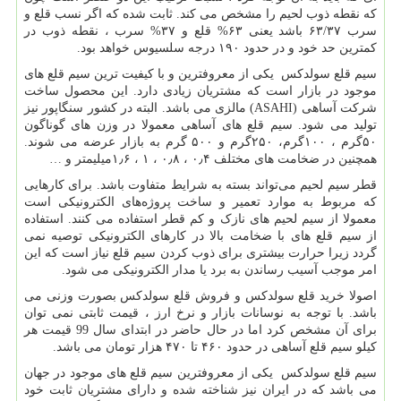
که نقطه ذوب لحیم را مشخص می کند. ثابت شده که اگر نسب قلع و
سرب ۶۳/۳۷ باشد یعنی ۶۳% قلع و ۳۷% سرب ، نقطه ذوب در
کمترین حد خود و در حدود ۱۹۰ درجه سلسیوس خواهد بود.
سیم قلع سولدکس یکی از معروفترین و با کیفیت ترین سیم قلع های
موجود در بازار است که مشتریان زیادی دارد. این محصول ساخت
شرکت آساهی (
ASAHI
) مالزی می باشد. البته در کشور سنگاپور نیز
تولید می شود. سیم قلع های آساهی معمولا در وزن های گوناگون
۵۰گرم ، ۱۰۰گرم، ۲۵۰گرم و ۵۰۰ گرم به بازار عرضه می شوند.
همچنین در ضخامت های مختلف ۰٫۴ ، ۰٫۸ ، ۱ ، ۱٫۶میلیمتر و …
قطر سیم لحیم می‌تواند بسته به شرایط متفاوت باشد. برای کارهایی
که مربوط به موارد تعمیر و ساخت پروژه‌های الکترونیکی است
معمولا از سیم لحیم های نازک و کم قطر استفاده می کنند. استفاده
از سیم قلع های با ضخامت بالا در کارهای الکترونیکی توصیه نمی
گردد زیرا حرارت بیشتری برای ذوب کردن سیم قلع نیاز است که این
امر موجب آسیب رساندن به برد یا مدار الکترونیکی می شود.
اصولا خرید قلع سولدکس و فروش قلع سولدکس بصورت وزنی می
باشد. با توجه به نوسانات بازار و نرخ ارز ، قیمت ثابتی نمی توان
برای آن مشخص کرد اما در حال حاضر در ابتدای سال 99 قیمت هر
کیلو سیم قلع آساهی در حدود ۴۶۰ تا ۴۷۰ هزار تومان می باشد.
سیم قلع سولدکس یکی از معروفترین سیم قلع های موجود در جهان
می باشد که در ایران نیز شناخته شده و دارای مشتریان ثابت خود