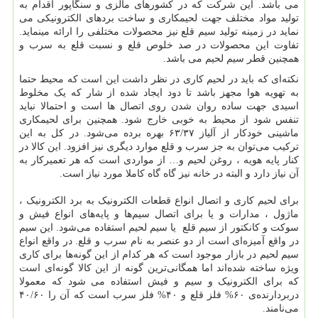
می باشد. این شرکت که در کشورهای مالزی و سنگاپور اقدام به
تولید مواد مختلف جهت لحیمکاری و ساخت بردهای الکترونیکی می
نماید در زمینه تولید سیم قلع نیز محصولات مختلفی را ارائه مینماید.
تفاوت این محصولات در صد خلوص قلع و نسبت قلع به سرب و
همچنین قطر سیم لحیم می باشد.
نکته‌ای که باید در لحیم‌ کاری در نظر داشت این است که محیط حتما
به تهویه هوا مجهز باشد تا دود ایجاد شده از شار که یک مخلوط
اسیدی جهت ساده روان شدن روی اتصال ها است و احتمالا نباید
تنفس شود از محیط به خوبی خارج شود. همچنین برای لحیمکاری
ماشینی خودکار از آلیاز ۶۳/۳۷ بهره برده می‌شود. در کل به این
ترکیب می‌توان به جز سرب و قلع موارد دیگری نیز افزود. این کالا در
کنار پایه هویه ، روغن لحیم و… از مواردی است که هر تعمیرکار به
آن نیاز دارد و البته در خانه نیز گاه گاه کاملا مورد نیاز است.
برای لحیم کاری و اتصال انواع قطعات الکترونیک به برد الکترونیک ،
ماژول ، مدارات و یا برای اتصال سیم‌ها و پایه‌های انواع فیش و
سوکت و کانکتور از سیم قلع یا سیم لحیم استفاده می‌شود. این سیم
در واقع آمیزه‌ای است از دو عنصر به نام سرب و قلع. در واقع انواع
سیم لحیم در بازار موجود است که هر کدام از این گونه‌ها برای کاری
ویژه ساخته شده‌اند اما همگانی‌ترین گونه از این کالا گونه‌ای است
که برای الکترونیک و سیم و فیش استفاده می شود که معمولا
دربردارنده‌ی ۶۰% فلز قلع و ۴۰% فلز سرب است که آن را ۴۰/۶۰
می‌نامند.