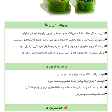
پربیننده ترین ها
شروع به کار ستاد ساماندهی لکه های صنعتی تهران برای پشتیبانی از تولید
دستور پزشکیان در رابطه با طلب ۴ میلیارد یورویی تامین کنندگان کالاهای اساسی
قیمت گذاری دستوری، خودرو را از کالای مصرفی به ابزار سوداگری تبدیل نموده
حذف سقف ۱۸، ۵ میلیون دلاری استانی برای واردات کالاهای اساسی از مرزها
پربحث ترین ها
افزایش 70 تا 100 درصدی اجاره بها در تهران
گوشت ۴ هزار تومانی این گونه میلیونی قیمت خورد
سفارش استاندارد تهران به استفاده از محافظ های برق برای لوازم خانگی
فتح مقاومت کلیدی بورس
جدیدترین ها