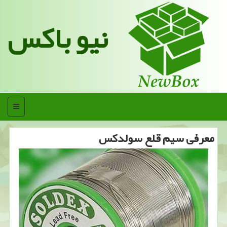
نیو باکس
منو
معرفی سیم قلع سولدكس