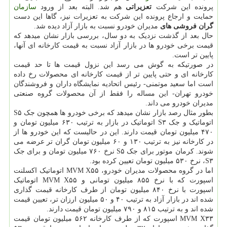
پرونده این شرکت
تعزیراتی
هم شد. البته بعد از ورود
سازمان
حمایت و ارجاع پرونده این شرکت به تعزیرات نیز، گاها این دست
گران فروشی های
مدیران خودرو نسبت به بازار آزاد دیده شد.
حال بعد از گذشت نزدیک به دو سال، بررسی بازار نشان میدهد که
قیمت برخی خودرو ها در بازار آزاد نسبت به قیمت کارخانه ای آنها،
پایین تر است.
در صورتیکه به گوش می رسد این نزول قیمت ها تا حد قیمت
کارخانه ای و حتی پایین تر از قیمت کارخانه ای محصولات رخ داده
است اما سعید موتمنی- رئیس اتحادیه نمایشگاه داران و فروشندگان
خودرو تهران- این مساله را فقط از آن محصولات گروه صنعتی
مدیران خودرو می داند.
بطور مثال رصد بازار نشان میدهد که برخی خودرو ها همچون جک S۵
اتوماتیک و جک S۳ اتوماتیک در بازار به ترتیب ۶۳۰ میلیون تومان و
۴۷۰ میلیون تومان قیمت دارند. این در حالیست که این خودرو ها از
در کارخانه نیز به ترتیب ۱۳۰ و ۶۰ میلیون تومان گران تر عرضه می
شوند. کرمان موتور برای جک S۵ نرخ ۷۶۰ میلیون تومان و برای جک
S۳، نرخ ۵۳۰ میلیون تومان تعیین کرده بود.
اما در گروه محصولات مدیران خودرو، MVM X۵۵ اتوماتیک اکسلنت
اسپورت که با نرخ ۸۵۵ میلیون تومانی و MVM X۵۵ اتوماتیک
اسپورت با نرخ ۸۴۰ میلیون تومان از طرف کارخانه قیمت گذاری
شده اند در بازار آزاد به ترتیب ۴۰ و ۵۰ میلیون ارزان تر، تعیین قیمت
شده اند و به ترتیب ۸۱۵ و ۷۹۰ میلیون تومان قیمت دارند.
MVM X۳۳ اسپورت که از طرف کارخانه ۵۶۲ میلیون تومان قیمت