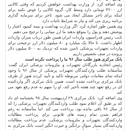
وی اضافه کرد: از وزارت بهداشت خواهش کردیم که وقتی کالایی
ارز ۴۲۰۰ تومانی دارد وسط کار، گروه کالایی را عوض نکنند برای
اینکه برای تاجر مشکل ایجاد می شود. تاجر برای سرمایه گذاری
برنامه ریزی می کند و نیاز به شرایط باثبات دارد.
وی همین طور اشاره کرد: اگر وزارت بهداشت و بیمه کمبود اعتبار را
پوشش دهند و پول را بموقع بدهند ما ارز نیمایی را ترجیح می دهیم.
نایب رئیس فدراسیون واردات ایران همین طور درباب میزان واردات
اظهار داشت: تا حالا یک میلیارد و ۸۰ میلیون دلار ارز ترجیحی برای
واردات تجهیزات پزشکی تامین شده که نزدیک به ۵۰۰ میلیون دلار
پرونده در صف تخصیص داریم.
بانک مرکزی هنوز طلب سال ۹۶ ما را پرداخت نکرده است
رئیس اتحادیه بازرگانان تجهیزات و ملزومات پزشکی ایران گفت:
متأسفانه طلب واردکنندگان تجهیزات پزشکی از سال ۹۶ با وجود
اینکه تمام مقامات دولتی مربوطه تاکید و تأیید کردند هنوز از طرف
بانک مرکزی پرداخت نشده است. همین بانک مرکزی اگر واردکننده
ای در رفع تعهد چند هفته تأخیر کند، او را متهم به عدم رفع تعهد می
کند.
وی اضافه کرد: بانک مرکزی ۲۹ اردیبهشت سال ۹۸ بخشنامه ای داد
که بر طبق آن اعلام نمود طلب واردکنندگان تجهیزات پزشکی را که
از سال ۹۶ باقی مانده بود، پرداخت می کند. اما متأسفانه به رغم
فراهم شدن تمام زمینه های قانونی برای پرداخت مطالبات
واردکنندگان تجهیزات و ملزومات پزشکی، عدم پرداخت مطالبات
واردکنندگان بسیار سوال برانگیز و حیرت انگیز است بانک مرکزی به