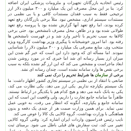
رئیس اتحادیه بازرگانان تجهیزات و ملزومات پزشکی ایران اضافه
کرد: بنا بر این محل مصرف این یک میلیارد و ۳۰۰ میلیون دلار ارز
ترجیحی فقط به سبب فقدان مستندات کافی و یا بی نظمی در
مستندات سیستم اداری، مشخص نبود. مثلاً برخی بازرگانان رفع تعهد
کرده بودند، اما رفع تعهد آنها گزارش نشده بود یا پروسه رفع تعهد
طولانی شده بود و در ظاهر، محل مصرف نامشخص بود. حتی برخی
کالاها به سبب تحریم با تأخیر وارد شد و در فهرست نامشخص ها
رفته بود. اما امروز خوشبختانه با پیگیری وزیر بهداشت کارگروه ویژه
منتخب وی، منابع مصرفی یک میلیارد و ۳۰۰ میلیون دلار را شناسایی
نمودند. اما مسأله ای که وجود دارد این است که خبر گم شدن این
میزان ارز بسیار رسانه ای شد اما خبری که در مورد روشن شدن
ابعاد ماجراست و مشخص می کند که این ارز گم نشده بلکه به سبب
برخی نقص ها وارد سامانه نشده است، چندان رسانه ای نشد.
برخی از
سازمان
ها شرایط تحریم را درک نمی کنند
صانعی با انتقاد از بی نظمی در سیستم تجاری کشور اظهار داشت: ما
یک سیستم یکپارچه نداریم. یکی ارز می دهد، یکی نظارت می کند،
یکی به بانک نامه می دهد و هیچ کدام هم با یکدیگر در ارتباط نیستند.
ظاهراً ما سامانه جامع تجارت را داریم، ولی واقعیت این است که این
سامانه جامع و یکپارچه، آنگونه که انتظار می رفت، به خوبی عمل
نمی نماید. برای همین وزارت صمت هر از چندی یک دفعه و بدون
هماهنگی با وزارت بهداشت، گروه کالایی یک کالا را عوض می کند.
نایب رئیس فدراسیون واردات ایران اشاره کرد: وقتی گروه کالایی
تغییر می کند، ثبت سفارش های قبلی باطل می شود. برمبنای ثبت
سفارش اولیه، ظاهراً به شما ارزی تخصیص داده شده ولی در عمل