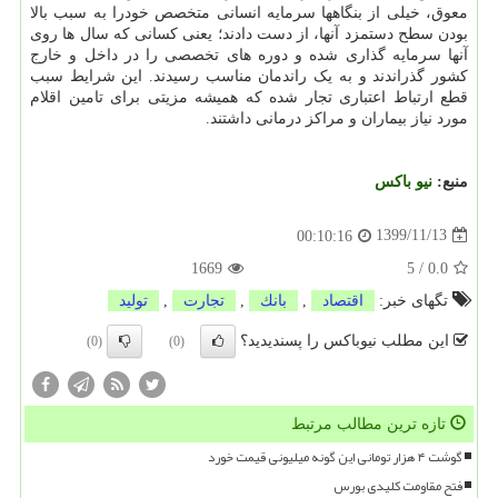
معوق، خیلی از بنگاهها سرمایه انسانی متخصص خودرا به سبب بالا
بودن سطح دستمزد آنها، از دست دادند؛ یعنی کسانی که سال ها روی
آنها سرمایه گذاری شده و دوره های تخصصی را در داخل و خارج
کشور گذراندند و به یک راندمان مناسب رسیدند. این شرایط سبب
قطع ارتباط اعتباری تجار شده که همیشه مزیتی برای تامین اقلام
مورد نیاز بیماران و مراکز درمانی داشتند.
منبع:
نیو باكس
1399/11/13
00:10:16
1669
5
/
0.0
تگهای خبر:
اقتصاد
,
بانك
,
تجارت
,
تولید
این مطلب نیوباکس را پسندیدید؟
(0)
(0)
تازه ترین مطالب مرتبط
گوشت ۴ هزار تومانی این گونه میلیونی قیمت خورد
فتح مقاومت کلیدی بورس