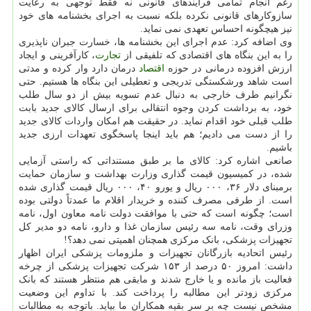
رغم انجام تمامی فرآیندهای قانونی نه فقط توجهی به رعایت
سازوکارهای قانونی نکرده بلکه نسبت به اجرای بخشنامه های خود
نیز هیچگونه احساس تعهدی نمی نماید.
وی اضافه کرد: عدم اجرای این بخشنامه ها، خسارت جبران ناپذیری
را به این بنگاه های اقتصادی که تلفیقی از
تجارت
، کارآفرینی و ایجاد
ارزش افزوده درمانی در حوزه
اقتصاد
درمان دارد وار کرده و مدتی
است شاهد ورشکستگی تدریجی و تعطیلی این بنگاه ها هستیم. حتی
نگرانیم طرف خارجی به دنبال عدم تسویه بیش از دو سال طلب
خود، به برداشت کردن وجوه انتقالی برای ارسال کالای جدید بابت
طلب قبلی خود اقدام نماید. در حقیقت هم امکان واردات کالای جدید
را از دست می دادیم؛ هم باید اینجا پاسخگوی تعهدات ارزی جدید
باشیم.
صانعی اشاره کرد: کالای ما بر طبق مستنداتی که راستی آزمایی
شده، در کمیسیون قیمت گذاری وزارت بهداشت و سازمان حمایت
برمبنای دلار ۳۶، ۰۰۰ ریال و یورو ۴۰، ۰۰۰ ریال قیمت گذاری شده
است. از طرفی مصرف کننده و خریدار اقلام ما عمدتاً دولتی بوده
است؛ چگونه است که حتی با موافقت دولت نامه معاون اول، نامه
وزرای وقت، نامه سه رئیس سازمان غذا و دارو، نامه دو مدیر کل
تجهیزات پزشکی، بانک مرکزی همچنان اهمیتی نمی دهد؟!
رئیس اتحادیه بازرگانان تجهیزات و ملزومات پزشکی ایران اظهار
داشت: امروز ۵۰ درصد از ۱۵۳ شرکت تجهیزات پزشکی از چرخه
فعالیت باز مانده و یا خارج شدند و مابقی هم منتظر هستند که بانک
مرکزی زودتر این مطالبه را پرداخت کند. با تداوم این وضعیت
مشخص نیست چه بر سر بقیه همکاران ما بیاید. باتوجه به مطالبات