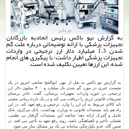
به گزارش نیو باکس رئیس اتحادیه بازرگانان
تجهیزات پزشکی با ارائه توضیحاتی درباره علت گم
شدن 1.3 میلیارد دلار ارز ترجیحی در واردات
تجهیزات پزشکی اظهار داشت: با پیگیری های انجام
شده، این ارزها تعیین تکلیف شده است.
به گزارش نیو باکس به نقل از مهر، ابوالفتح صانعی امروز در یک
نشست خبری در مورد گم شدن یک میلیارد و ۳۰۰ میلیون دلار ارز
ترجیحی در حوزه
واردات
تجهیزات پزشکی، گفت: تاجر برمبنای
تشریفات قانونی ارزی را دریافت می کند و در یک بازده زمانی معینی
باید کالای مربوط به آن ارز را وارد، ترخیص و رفع تعهد کند. در این
راه هم باید مستندات قانونی به وزارت بهداشت، بانک مرکزی، بانک
عامل و گمرک ارائه دهد؛ چنانچه این مستندات گرفتار بی نظمی،
نقصان، تأخیر و ناهماهنگی باشد، روند رفع تعهد به تأخیر می افتد. در
ضمن گاه، عدم یکپارچگی سامانه تی تک نیز مشکل ساز می شود.