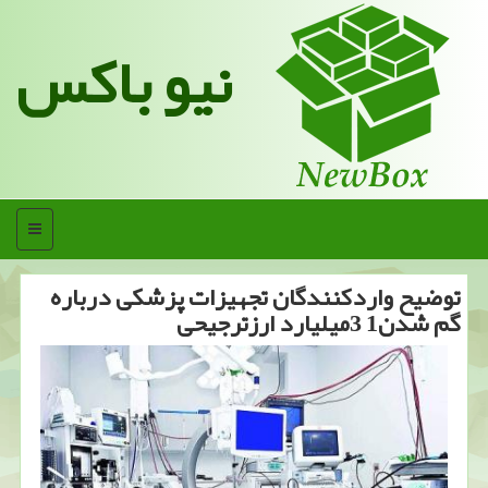
نیو باکس
منو
توضیح واردكنندگان تجهیزات پزشكی درباره
گم شدن1 3میلیارد ارزترجیحی