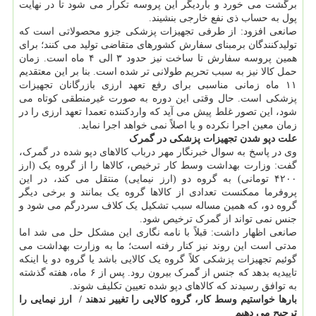
برگشت می خورد و باردیگر این پروسه تکرار می شود تا در نهایت
پول به حساب ذی نفع خارجی بنشیند.
صانعی افزود: از طرفی تجهیزات پزشکی جزو محصولاتی است که
تولیدکنندگان برمبنای سفارش کشورهای متقاضی تولید می کنند؛ برای
همین پروسه سفارش تا ساخت نیز حدود ۳ الی ۴ ماه است. زمان
حمل کالا نیز به سبب تحریم طولانی تر شده است. بنا بر این معتقدیم
۱۱ ماه زمانی مناسبی برای رفع تعهد ارزی بازرگانان تجهیزات
پزشکی است. حال وقتی این دوره به صورت غیرمنطقی کوتاه می
شود، این تصور غلط پیش می آید که واردکننده تعمدا تعهد ارزی را در
زمان معین اجرا نکرده و یا اصلاً نمی خواهد اجرا نماید.
علت دپو شدن تجهیزات پزشکی در گمرک
وی در پاسخ به سوال خبرنگار مهر درباب کالاهای دپو شده در گمرک،
گفت: وزارت بهداشت وسط کار ترخیص، کالاها را از گروه یک (ارز
۴۲۰۰ تومانی) به گروه دو (ارز نیمایی) منتقل می کند، در این
پروفرما ممکنست تعدادی از کالاها گروه یک بمانند و برخی دیگر
گروه دو، که همین مساله سبب تشکیل یک کلاف سردرگم می شود و
جنس نمی تواند از گمرک ترخیص شود.
صانعی اظهار داشت: قبلاً با نامه نگاری این مشکل حل می شد اما
مدتی است این روند نیز کنار رفته است؛ ما به وزارت بهداشت می
گوئیم تجهیزات پزشکی کلاً گروه یک کالایی باشد یا گروه دو یا اینکه
تاییدیه بدهد که جنس از گمرک بیرون رود. پس از ۶ ماه، هفته گذشته
به توافق رسیدند که کالاهای دپو شده تعیین تکلیف شوند.
بارها خواستیم وسط کار، گروه کالایی را تغییر ندهند / ‏‬ ارز نیمایی را
ترجیح می دهیم