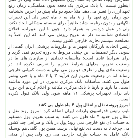
اینطور نیست. یا بانک مرکزی یک دفعه بدون هماهنگی، زمان رفع
تعهد ارزی را تغییر می دهد. مثلاً حدود دو ماه پیش در آخرین بخشنامه
خود زمان رفع تعهد را از ۸ ماه به ۶ ماه تغییر داد. این تغییرات
ناگهانی و بدون برنامه، شاید ظاهراً برای سیستم مشکلی ایجاد نکند،
ولی در عمل دردسر به همراه دارد. چون با این تغییرات، فعالان
اقتصادی شناسنامه دار به تدریج ریزش می کنند که این اصلاً به
مصلحت سیستم تجارت خارجی کشور نیست.
رئیس اتحادیه بازرگانان تجهیزات و ملزومات پزشکی ایران گفت: از
سویی دیگر تصمیمات این چنینی مربوط به دوره تحریم نمی گردد و
برای شرایط عادی است؛ متأسفانه تعدادی از سازمان های ما در
وضعیت تحریم، مدلهای شرایط تحریم را تعریف نکرده اند. در
وضعیت عادی پول را ظرف دو روز می توان به دست کمپانی خارجی
رساند اما در وضعیت تحریم این فرآیند ۳ یا ۴ ماه و یا حتی بیشتر
طول می کشد. متأسفانه بانک مرکزی تدبیری در این مورد نداشته
است. ما بارها و بارها با بانک مرکزی مکاتبه و اعلام کردیم این دوره
باید برای تجهیزات پزشکی ۱۱ ماهه شود. ولی بانک قبول نکرده
است.
امروز پروسه نقل و انتقال پول ۴ ماه طول می کشد
نایب رئیس فدراسیون واردات ایران اضافه کرد: امروز روند نقل و
انتقال پول حدود ۴ ماه طول می کشد. به سبب تحریم، پول مستقیم
به حساب ذی نفع خارجی نمی رود؛ پول در بانک و صرافی چند کشور
می چرخد تا به دست ذی نفع نهایی برسد. همین پول گاهی هم بوسیله
بانک عامل به حساب طرف خارجی می رود ولی پس از مدتی