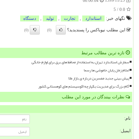
1399/11/25
00:00:04
5
/
0.0
تگهای خبر:
استاندارد
,
تجارت
,
تولید
,
دستگاه
این مطلب نیوباکس را پسندیدید؟
(0)
(0)
تازه ترین مطالب مرتبط
سفارش استاندارد تهران به استفاده از محافظ های برق برای لوازم خانگی
اعلام زمان پایان خاموشی ها رسما
پیش بینی جدید مفسرین درباره ی بازار طلا
گام بزرگ برای مدیریت یکپارچه اکوسیستم های کوهستانی کشور
نظرات بینندگان در مورد این مطلب
نام:
ایمیل: