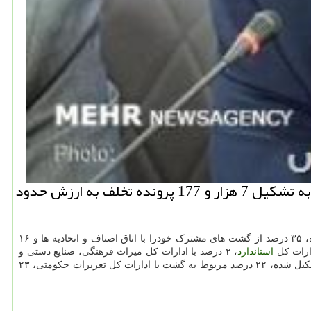
رئیس سازمان حمایت اظهار داشت: در دیماه امسال 14 هزار و 395 گشت مشترک بازرسی انجام شد که منجر به تشکیل 7 هزار و 177 پرونده تخلف به ارزش حدود
استانها در زمان یاد شده، ۳۵ درصد از گشت های مشترک خودرا با اتاق اصناف و اتحادیه ها و ۱۶
استاندارد
، ۲ درصد با ادارات کل میراث فرهنگی، صنایع دستی و
گردشگری و ۳۰ درصد با سایر دستگاهها بوده است. رئیس سازمان حمایت مصرف کنندگان و تولیدکنندگان اظهار داشت: از مجموع پرونده های تخلف تشکیل شده، ۲۲ درصد مربوط به گشت با ادارات کل تعزیرات حکومتی، ۲۳