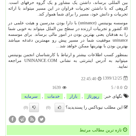
بین المللی برساند، داشتن یک مشاور و یک گروه حرفه­ای است.
گروهی که با داشتن تجربیات فراوان در این مسیر می­تواند با ارائه
تجربیات و دانش خود، مسیر را برای شما هموار کند.
موسسه یونیننس (
uninance
) با دارا بودن مدرسین و هیئت علمی در
40 کشور و تجربیات ارزنده در سطح بین الملل می­تواند به خوبی شما
را به هدفتان یعنی بهترین بودن در امور مالی برساند. برای موسسه
uninance
موفقیت شما در مسیر پیش رو مهم­ترین دغدغه می­باشد
بهترین بودن با بهترین­ها ممکن خواهد شد...
بمنظور کسب اطلاعات بیشتر و ارتباط با کارشناسان انجمن یونیننس
میتوانید به آدرس اینترنتی به نشانی
UNINANCE.COM
مراجعه
نمایید.
1399/12/25
22:45:40
1639
5
/
0.0
تگهای خبر:
رپورتاژ
,
بازار
,
خدمات
,
سرمایه
این مطلب نیوباکس را پسندیدید؟
(0)
(0)
تازه ترین مطالب مرتبط