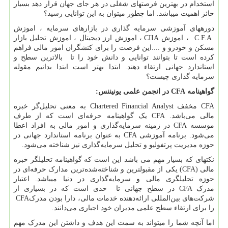
استخدام در بهترین فرصت­های شغلی در هر جای جهان قرار دهد بسیار
حائز اهمیت می­باشد. اما چطور می­توان به این توانایی رسید؟
دوره­های آموزشی سرمایه گذاری در بازارهای سرمایه ، اموزش
C.F.A
، اموزش
CIIA
، اموزش ارز دیجیتال ، اموزش تحلیل بازار
مسکن و خودرو و ....این فرصت را برای کنشگران امور مالی فراهم
کرده است تا بتوانند توانایی و دانش خود را تا بالاترین سطح و
استاندارد جهانی ارتقاء دهند. ابتدا بهتر است ابتدا بدانیم مقوله
سرمایه گذاری چیست؟
گواهینامه
CFA
در انجمن علمی یونیننس:
CFA
مخفف
Chartered Financial Analyst
به معنی تحلیل‌گر خبره
مالی می‌باشد.
CFA
یک گواهینامه حرفه‌ا‌‌ی است که از طرف
موسسه
CFA
در زمینه سرمایه‌گذاری و امور مالی به افراد اعطا
می‌شود. برنامه آموزشی
CFA
به عنوان برنامه استاندارد جهانی در
حوزه مدیریت پرتفولیو و تحلیل سرمایه‌گذاری نیز شناخته می‌شود.
نکته­ای که بسیار مهم می باشد این است که گواهینامه تحلیلگر خبره
مالی
(CFA)
یکی از مقبولترین و شناخته‌شده‌ترین مدارک حرفه‌ای در
حوزه تحلیل­گری مالی و سرمایه‌گذاری در دنیا می­باشد. اعتبار
مدرک
CFA
در سطح جهانی تا حدی است که در بسیاری از
شرکت‌های بین‌المللی ارائه‌دهنده خدمات مالی، دارا بودن مدرک
CFA
را برای ارتقاء سطح علمی مدیران خود اجباری می‌دانند.
اما آنچه شما را می­تواند به سمت این هدف و داشتن این مدرک مهم