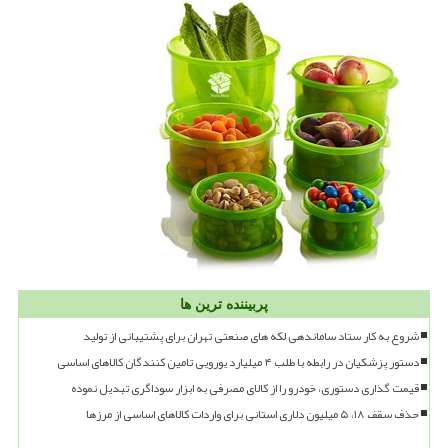
پربیننده ترین ها
شروع به کار ستاد ساماندهی لکه های صنعتی تهران برای پشتیبانی از تولید
دستور پزشکیان در رابطه با طلب ۴ میلیارد یورویی تامین کنندگان کالاهای اساسی
قیمت گذاری دستوری، خودرو را از کالای مصرفی به ابزار سوداگری تبدیل نموده
حذف سقف ۱۸، ۵ میلیون دلاری استانی برای واردات کالاهای اساسی از مرزها