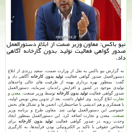
نیو باکس: معاون وزیر صمت از ابلاغ دستورالعمل
صدور گواهی فعالیت تولید بدون کارخانه آگاهی
داد.
به گزارش نیو باکس به نقل از وزارت صمت، سعید زرندی از ابلاغ
دستورالعمل صدور گواهی فعالیت
تولید بدون کارخانه
آگاهی داد و
گفت: بمنظور بهره برداری بهینه از ظرفیت های خالی واحدهای
تولیدی موجود در کشور و افزایشِ راندمان سرمایه، دستورالعمل
صدور گواهی فعالیت
تولید بدون کارخانه
توسط وزیر صنعت،
معدن
و
تجارت
ابلاغ گردید. وی اظهار داشت: بعد از تدوین پیش نویس اولیه،
با همفکری و هم اندیشی با صاحبنظران، انجمن ها و تشکل های بخش
خصوصی این دستورالعمل نهایی شد. معاون طرح و برنامه وزیر
صنعت
، معدن و تجارت اضافه کرد: این دستورالعمل بمنظور ایجاد
وحدت رویه در صدور گواهی فعالیت
تولید بدون کارخانه
برای
اشخاص حقوقی با تاکید بر الکترونیکی بودن فرآیندها، به کارگیری