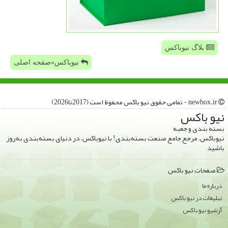
بلاگ نیوباکس
نیوباکس»صفحه اصلی
newbox.ir - تمامی حقوق نیو باكس محفوظ است (2017تا2026)
نیو باكس
بسته بندی و جعبه
نیوباکس، مرجع جامع صنعت بسته‌بندی! با نیوباکس، در دنیای بسته‌بندی به‌روز
باشید
صفحات نیو باكس
درباره ما
تبلیغات در نیو باكس
آرشیو نیو باكس