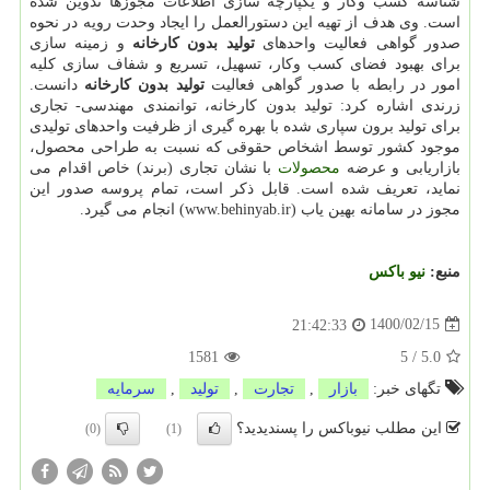
شناسه کسب وکار و یکپارچه سازی اطلاعات مجوزها تدوین شده
است. وی هدف از تهیه این دستورالعمل را ایجاد وحدت رویه در نحوه
صدور گواهی فعالیت واحدهای
تولید بدون کارخانه
و زمینه سازی
برای بهبود فضای کسب وکار، تسهیل، تسریع و شفاف سازی کلیه
امور در رابطه با صدور گواهی فعالیت
تولید بدون کارخانه
دانست.
زرندی اشاره کرد: تولید بدون کارخانه، توانمندی مهندسی- تجاری
برای تولید برون سپاری شده با بهره گیری از ظرفیت واحدهای تولیدی
موجود کشور توسط اشخاص حقوقی که نسبت به طراحی محصول،
بازاریابی و عرضه
محصولات
با نشان تجاری (برند) خاص اقدام می
نماید، تعریف شده است. قابل ذکر است، تمام پروسه صدور این
مجوز در سامانه بهین یاب (www.behinyab.ir) انجام می گیرد.
منبع:
نیو باكس
1400/02/15
21:42:33
1581
5
/
5.0
تگهای خبر:
بازار
,
تجارت
,
تولید
,
سرمایه
این مطلب نیوباکس را پسندیدید؟
(0)
(1)