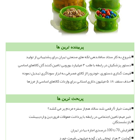
پربیننده ترین ها
شروع به کار ستاد ساماندهی لکه های صنعتی تهران برای پشتیبانی از تولید
دستور پزشکیان در رابطه با طلب ۴ میلیارد یورویی تامین کنندگان کالاهای اساسی
قیمت گذاری دستوری، خودرو را از کالای مصرفی به ابزار سوداگری تبدیل نموده
حذف سقف ۱۸، ۵ میلیون دلاری استانی برای واردات کالاهای اساسی از مرزها
پربحث ترین ها
قیمت خیار 6 رقمی شد سالاد هم از سفره مردم پر می کشد؟
خبر مهم تامین اجتماعی در رابطه با پرداخت معوقات فروردین و اردیبهشت
بازنشستگان
افزایش 70 تا 100 درصدی اجاره بها در تهران
گوشت ۴ هزار تومانی این گونه میلیونی قیمت خورد