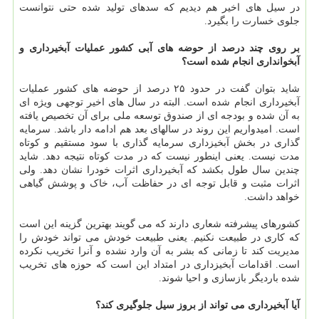
در سیل های اخیر هم دیدیم که سدهای تولید شده حتی نتوانست
جلوی خسارت را بگیرد.
بر روی چند درصد از حوضه های آبی کشور عملیات آبخیرداری و
آبخوانداری انجام شده است؟
شاید بتوان گفت در حدود ۲۵ درصد از حوضه های کشور عملیات
آبخیرداری انجام شده است. البته در سال های اخیر توجهی ویژه ای
به آن شده و بودجه ای از صندوق توسعه ملی برای آن تخصیص یافته
است. امیدواریم این روند در سالهای بعد هم ادامه دار باشد. سرمایه
گذاری در بخش آبخیزداری سرمایه گذاری با سود مستقیم و کوتاه
مدت نیست. یعنی اینطور نیست که در مدت کوتاه نتیجه دهد. شاید
چندین سال طول بکشد که آبخیرداری اثرات خودرا نشان دهد. ولی
اثرات مثبت و قابل توجه ای در حفاظت آب، خاک و پوشش گیاهی
خواهد داشت.
کشورهای پیشرفته شعاری دارند که می گویند بهترین گزینه این است
که کاری در طبیعت نکنیم. یعنی طبیعت خودش می تواند خودش را
مدیریت کند تا زمانی که بشر به آن وارد نشده و آنرا تخریب نکرده
است. اقدامات آبخیزداری در امتداد این است که حوزه های تخریب
شده باردیگر بازسازی و احیا شوند.
آیا آبخیرداری می تواند از بروز سیل جلوگیری کند؟