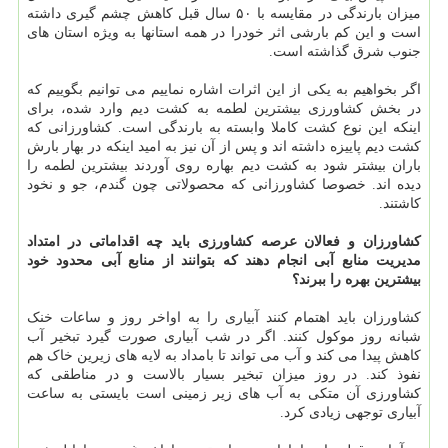
میزان بارندگی در مقایسه با ۵۰ سال قبل کاهش چشم گیری داشته
است و این کم بارشی اثر خودرا در همه استانها به ویژه استان های
جنوب شرق گذاشته است.
اگر بخواهیم به یکی از این اثرات اشاره نماییم می توانیم بگوییم که
در بخش کشاورزی بیشترین لطمه به کشت دیم وارد شده، برای
اینکه این نوع کشت کاملا وابسته به بارندگی است. کشاورزانی که
کشت دیم پاییزه داشته اند و پس از آن نیز به امید اینکه در بهار بارش
باران بیشتر شود به کشت دیم بهاره روی آوردند بیشترین لطمه را
دیده اند. خصوصا کشاورزانی که محصولاتی چون گندم، جو و نخود
کاشتند.
کشاورزان و فعالان عرصه کشاورزی باید چه اقداماتی در امتداد
مدیریت منابع آبی انجام دهند که بتوانند از منابع آبی محدود خود
بیشترین بهره را ببرند؟
کشاورزان باید اهتمام کنند آبیاری را به اواخر روز و ساعات خنک
شبانه روز موکول کنند. اگر در شب آبیاری صورت گیرد تبخیر آب
کاهش پیدا می کند و آب می تواند تا بامداد به لایه های زیرین خاک هم
نفوذ کند. در روز میزان تبخیر بسیار بالاست و در مناطقی که
کشاورزی آن متکی به آب های زیر زمینی است بایستی به ساعت
آبیاری توجهی زیادی کرد.