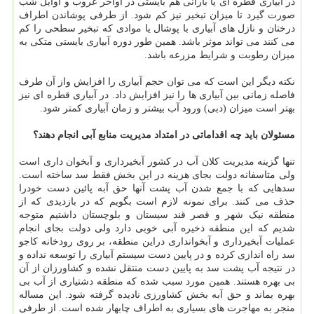
در آبیاری قطره ای یا بارانی هم بایستی در اواخر غروب و اوایل شب
صورت گیرد تا میزان تبخیر نیز کم شود. از طرفی پوشاندن اطراف
درختان و نازل های آبیاری با پوشال یا موادی که تبخیر سطحی را کم
می کنند می تواند موثر باشد. همین طور دوره آبیاری بایستی متکی به
میزان رطوبت و شرایط مزرعه باشد.
نکته دیگر این است که می توان حجم آبیاری را افزایش واز آن طرف
فاصله زمانی بین آبیاری ها را نیز افزایش داد. در آبیاری قطره ای نیز
بهتر است میزان (دبی) ورود آب بیشتر و زمان آبیاری کمتر شود.
مسئولان باید چه اقداماتی در امتداد مدیریت منابع آبی انجام دهند؟
تنها گزینه مدیریت کلان آب در کشور آبخیرداری و آبخوان داری است
ولی متاسفانه دولت بجای هزینه در این بخش فقط سد ساخته است.
سدهایی که با جمع شدن آب پشت آنها حق آبه پائین دست خودرا
حذف می کنند. برای نمونه لازم است بگویم که در بازدیدی که از
منطقه نیک شهر و قصر قند سیستان و بلوچستان داشتیم متوجه
شدیم که این منطقه ذخیره آبی خوبی دارد ولی دولت بجای انجام
عملیات آبخیرداری و آبخوانداری دراین منطقه، بر روی رودخانه کاجو
سد راه اندازی کرده و در پایین دست سیستم آبیاری را توسعه نداده و
در نتیجه آب پشت سد به پایین دست منتقل نشده و کشاورزان از آن
بی بهره هستند. همین مورد سبب شده که منطقه دشتیاری از آب بی
بهره بماند و حق آبه بخش کشاورزی نادیده گرفته شود. این مساله
منجر به مهاجرت های بسیاری به اطراف چابهار شده است. از طرفی