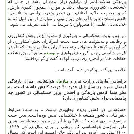
بارندگی سالانه کمتر از میانگین دراز مدت آن باشد. در حالی که
خشکسالی کشاورزی بوسیله تاکید بر مواردی همچون کسری بارش،
کمبود رطوبت خاک، اختلاف بین تبخیر وتعرق واقعی و پتانسیل،
کاهش سطح ذخایر یا آب های زیر زمینی و مواردی از این قبیل که به
خشکسالی اقلیمی(یا هیدرولوژی) مرتبط می باشد، تعریف می شود.
مواجه با پدیده خشکسالی و جلوگیری از تشدید آن در بخش کشاورزی
و وظایف و مسئولیت های همه دست اندرکاران بخش کشاورزی از
کشاورزان گرفته تا مسئولان و تصمیم گیران مطالبی هستند که با باقر
قرمز چشمه_ رئیس گروه هیدرولوژی و
توسعه
منابع آب پژوهشکده
حفاظت خاک و آبخیرداری درباب آنها به گفت و گو پرداختیم.
خلاصه این گفت و گو در ادامه آمده است:
براساس آمارهای وزارت نیرو و
سازمان
هواشناسی میزان بارندگی
امسال نسبت به سال قبل حدود ۴۰ درصد کاهش داشته است، به
نظر شما کاهش بارندگی و احتمال بروز خشکسالی در کشور چه
پیامدهایی برای بخش کشاورزی دارد؟
خشکسالی در کشور پدیده نوظهوری نیست و به سبب شرایط
جغرافیایی، کشور همیشه با خشکسالی عجین بوده است. بدین سبب
موضوع جدیدی نیست که بتازگی با آن روبه رو شده باشیم. همین
طور سازمان هواشناسی کم بارشی را برای سال زراعی ۱۳۹۹-
۱۴۰۰ پیش بینی کرده بود اما نکته حائز اهمیت این است که امسال