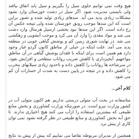
هیچ وقت نمی توانیم جلوی سیل را بگیریم و سیل باید اتفاق بیافتد
ولی بایستی مدیریت شود. اگر سیل در دشت خوزستان وارد نشود
مشکلات زیادی پدید می آید. سدهای زیادی تولید شده و تصور براین
است که این سدها موجب رونق خوزستان شده ولی نتیجه عکس آن
رخ داده است. اگر این سدها نبود بخشی ازسیل هرسال وارد دشت
می شد و مواد مغذی را وارد آن می کرد و موجب آبشویی و زهکشی
می شد. در نهایت شوری زمین کم و پوشش گیاهی خوبی در منطقه
پدید می آمد. علت اینکه در خیلی از مناطق کانون گردو غبار وجود
دارد هم همین است برای اینکه با فقدان پوشش گیاهی در آن مناطق
مواجهیم. آبخیزداری با کاهش ضریب رواناب سطحی و افزایش نفوذ،
در سرشاخه ها رواناب را کاهش داده و تاحدود زیادی سیلابهای مخرب
را کاهش داده و در نتیجه در پایین دست به شدت از خسارات آن کم
می شود.
کلام آخر...
متاسفانه در بحث آب متولی درستی نداریم. هم اکنون متولی آب در
کشور وزارت نیرو است. در صورتیکه وزارت کشاورزی و بخش منابع
طبیعی که بیشترین استفاده را ازآب می کنند هیچ اختیاری ندارند. تا
حق آبه بخش کشاورزی و منابع طبیعی در نظر گرفته نشود نمی توان
کاری از پیش برد.
همچنین از مدیران مربوطه تقاضا می نماییم که بیش از پیش به نتایج