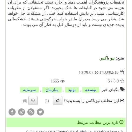
تحقیقات پژوهشگران اهمیت دهند و اجازه ندهند تحقیقاتی که برای آن
هزینه می شود در کتابخانه ها خاک بخورند. اگر مسئولان از نظریات
کارشناسی مبتنی بر دانش استفاده کنند خیلی از مشکلات حل خواهد
شد. بنظر می رسد مدیران ما در خواب خرگوشی هستند. خشکسالی
پدیده جدیدی نیست و باید از دوسال قبل به فکر آن می بودند.
منبع:
نیو باكس
1400/02/18
10:29:07
1665
5
/
5.0
تگهای خبر:
توسعه
,
تولید
,
سازمان
,
سرمایه
این مطلب نیوباکس را پسندیدید؟
(0)
(1)
تازه ترین مطالب مرتبط
خبر مهم تامین اجتماعی در رابطه با پرداخت معوقات فروردین و اردیبهشت