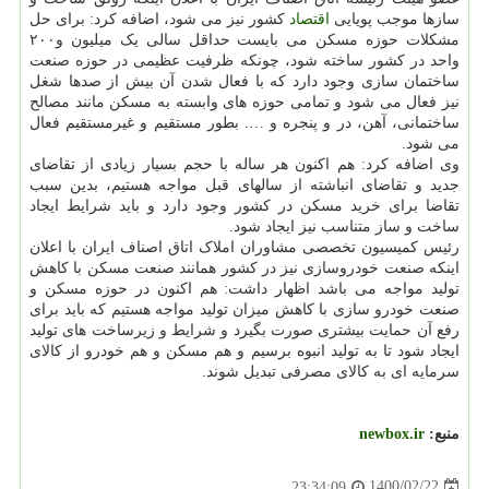
سازها موجب پویایی
اقتصاد
کشور نیز می شود، اضافه کرد: برای حل
مشکلات حوزه مسکن می بایست حداقل سالی یک میلیون و۲۰۰
واحد در کشور ساخته شود، چونکه ظرفیت عظیمی در حوزه صنعت
ساختمان سازی وجود دارد که با فعال شدن آن بیش از صدها شغل
نیز فعال می شود و تمامی حوزه های وابسته به مسکن مانند مصالح
ساختمانی، آهن، در و پنجره و …. بطور مستقیم و غیرمستقیم فعال
می شود.
وی اضافه کرد: هم اکنون هر ساله با حجم بسیار زیادی از تقاضای
جدید و تقاضای انباشته از سالهای قبل مواجه هستیم، بدین سبب
تقاضا برای خرید مسکن در کشور وجود دارد و باید شرایط ایجاد
ساخت و ساز متناسب نیز ایجاد شود.
رئیس کمیسیون تخصصی مشاوران املاک اتاق اصناف ایران با اعلان
اینکه صنعت خودروسازی نیز در کشور همانند صنعت مسکن با کاهش
تولید مواجه می باشد اظهار داشت: هم اکنون در حوزه مسکن و
صنعت خودرو سازی با کاهش میزان تولید مواجه هستیم که باید برای
رفع آن حمایت بیشتری صورت بگیرد و شرایط و زیرساخت های تولید
ایجاد شود تا به تولید انبوه برسیم و هم مسکن و هم خودرو از کالای
سرمایه ای به کالای مصرفی تبدیل شوند.
منبع:
newbox.ir
1400/02/22
23:34:09