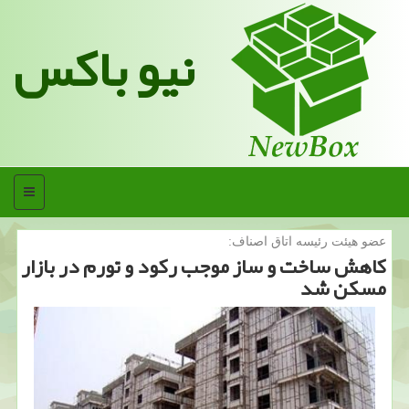
نیو باکس
منو
عضو هیئت رئیسه اتاق اصناف:
كاهش ساخت و ساز موجب ركود و تورم در بازار
مسكن شد