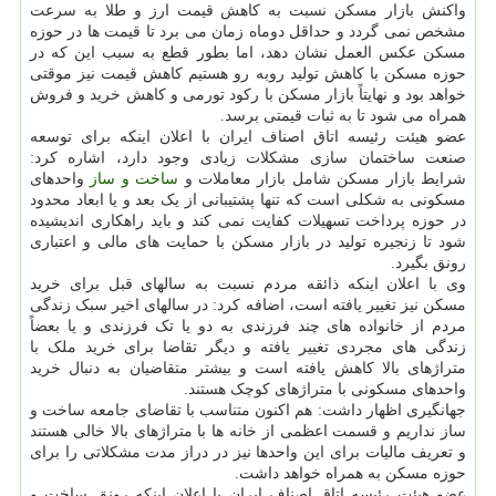
واکنش بازار مسکن نسبت به کاهش قیمت ارز و طلا به سرعت
مشخص نمی گردد و حداقل دوماه زمان می برد تا قیمت ها در حوزه
مسکن عکس العمل نشان دهد، اما بطور قطع به سبب این که در
حوزه مسکن با کاهش تولید روبه رو هستیم کاهش قیمت نیز موقتی
خواهد بود و نهایتاً بازار مسکن با رکود تورمی و کاهش خرید و فروش
همراه می شود تا به ثبات قیمتی برسد.
عضو هیئت رئیسه اتاق اصناف ایران با اعلان اینکه برای توسعه
صنعت ساختمان سازی مشکلات زیادی وجود دارد، اشاره کرد:
شرایط بازار مسکن شامل بازار معاملات و
ساخت و ساز
واحدهای
مسکونی به شکلی است که تنها پشتیبانی از یک بعد و یا ابعاد محدود
در حوزه پرداخت تسهیلات کفایت نمی کند و باید راهکاری اندیشیده
شود تا زنجیره تولید در بازار مسکن با حمایت های مالی و اعتباری
رونق بگیرد.
وی با اعلان اینکه ذائقه مردم نسبت به سالهای قبل برای خرید
مسکن نیز تغییر یافته است، اضافه کرد: در سالهای اخیر سبک زندگی
مردم از خانواده های چند فرزندی به دو یا تک فرزندی و یا بعضاً
زندگی های مجردی تغییر یافته و دیگر تقاضا برای خرید ملک با
متراژهای بالا کاهش یافته است و بیشتر متقاضیان به دنبال خرید
واحدهای مسکونی با متراژهای کوچک هستند.
جهانگیری اظهار داشت: هم اکنون متناسب با تقاضای جامعه ساخت و
ساز نداریم و قسمت اعظمی از خانه ها با متراژهای بالا خالی هستند
و تعریف مالیات برای این واحدها نیز در دراز مدت مشکلاتی را برای
حوزه مسکن به همراه خواهد داشت.
عضو هیئت رئیسه اتاق اصناف ایران با اعلان اینکه رونق ساخت و