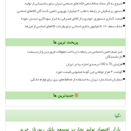
شروع به کار ستاد ساماندهی لکه های صنعتی تهران برای پشتیبانی از تولید
دستور پزشکیان در رابطه با طلب ۴ میلیارد یورویی تامین کنندگان کالاهای اساسی
قیمت گذاری دستوری، خودرو را از کالای مصرفی به ابزار سوداگری تبدیل نموده
حذف سقف ۱۸، ۵ میلیون دلاری استانی برای واردات کالاهای اساسی از مرزها
پربحث ترین ها
خبر مهم تامین اجتماعی در رابطه با پرداخت معوقات فروردین و اردیبهشت
بازنشستگان
افزایش 70 تا 100 درصدی اجاره بها در تهران
گوشت ۴ هزار تومانی این گونه میلیونی قیمت خورد
سفارش استاندارد تهران به استفاده از محافظ های برق برای لوازم خانگی
جدیدترین ها
تگها
بازار
اقتصاد
تولید
تجارت
توسعه
بانك
رپورتاژ
خرید