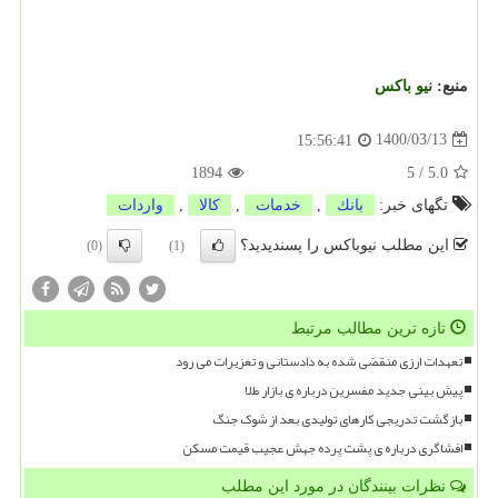
منبع:
نیو باكس
1400/03/13
15:56:41
1894
5
/
5.0
تگهای خبر:
بانك
,
خدمات
,
كالا
,
واردات
این مطلب نیوباکس را پسندیدید؟
(0)
(1)
تازه ترین مطالب مرتبط
تعهدات ارزی منقضی شده به دادستانی و تعزیرات می رود
پیش بینی جدید مفسرین درباره ی بازار طلا
بازگشت تدریجی کارهای تولیدی بعد از شوک جنگ
افشاگری درباره ی پشت پرده جهش عجیب قیمت مسکن
نظرات بینندگان در مورد این مطلب