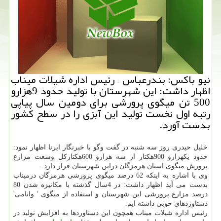
نیو باكس: بندرعباس – رئیس اداره شیلات میناب
اظهار داشت: این شهرستان با تولید حدود 9هزارو
500 تن میگوی پرورشی برای دومین سال پیاپی
رتبه اول نخست تولید این آبزی را در سطح كشور
بدست آورد.
خلیل حیدری روز سه شنبه در گفت وگو با خبرنگار ایرنا اظهار نمود:
حدود یكهزارو 900هكتار از سه هزارو 600هكتاركل وسعت مزارع
پرورش میگوی استان هرمزگان دراین شهرستان قرار دارد.
وی با اشاره به اینكه 62 درصد میگوی پرورشی هرمزگان درمیناب
بدست می آید اظهار داشت: در 4سال گذشته با مكانیزه شدن 80
درصد مزارع پرورشی این شهرستان و استفاده از میگوی ' وانامی'
دستاوردهای خوبی داشته ایم.
رئیس اداره شیلات میناب همچون این دستاوردها به افزایش تولید در