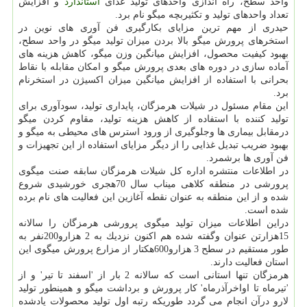
واحد سطح، راه اندازی واحدهای تولید غذای
استاندارد
و افزایش
تعداد واحدهای تولید و تكثیربچه میگو نام برد.
حیدری از مهم ترین مزایای بكارگیری فن آوری های نوین در
استخرهای پرورش میگو بالا بردن میزان تولید میگو در واحد سطح،
بهبود كیفیت محصول، افزایش میانگین وزن میگو، كاهش هزینه های
آماده سازی در دوره های بعدی پرورش میگو و امكان مقابله با نقاط
بحرانی با استفاده از افزایش میانگین میزان اكسیژن در استخرنام
برد.
این مقام مسئول در شیلات هرمزگان، پایداری تولید، سودآوری برای
تولید كننده با استفاده از كاهش هزینه تولید، مقاوم كردن میگو
درمقابل بیماری ها وجلوگیری از ورود استرس های محیطی به میگو و
بهبود ضریب تبدیل غذایی را از دیگر مزایای استفاده از این تجهیزات و
فن آوری ها برشمرد.
در اطلاعات منتشره اداره كل شیلات هرمزگان سابقه صنت میگوی
پرورشی در منطقه كلاهی میناب سال 70هجری خورشیدی شروع
شده و از این منطقه به عنوان نقطه آغازین این فعالیت های نام برده
شده است.
دراین اطلاعات میزان تولید میگوی پرورشی هرمزگان را سالانه
15هزارتن عنوان وگفته شده هم اكنون نزدیك به 2 هزارو200نفر به
طور مستقیم در سطح 3 هزارو600هكتار از مزارع پرورش میگوی این
استان فعالیت دارند.
هرمزگان تنها استانی است كه سالانه 2 بار از 'اسفند تا تیر' و از
'تیرماه تا اواخرآذرماه' كار پرورش و برداشت میگو و همینطور تولید
لارو درآن انجام می گردد طوریكه رتبه اول تولید محصولات یادشده