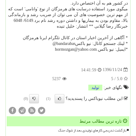
در كشور هم به آن اختصاص دارد.
میگوی مورد استفاده درسایت های هرمزگان از نوع 'وانامی' است كه
از مهم ترین خصوصیت های آن می توان از ضریب رشد و بازماندگی
بالا، مقاوم بودن به بیماریها و داشتن دوره رشد نام برد.6149/ 6048
خبرنگار رضا گیلانی ** انتشار: خلیل تنیده
* آگاهی از آخرین اخبار استان در كانال تلگرام ایرنا هرمزگان
* لینك جستجو كانال: نیو باكسbandarabas@
*ایمیل: نیو باكس.hormozgan@yahoo.com
1396/11/24
14:41:59
5237
5
/
5.0
تگهای خبر:
تولید
این مطلب نیوباکس را پسندیدید؟
(0)
(1)
تازه ترین مطالب مرتبط
بازگشت تدریجی کارهای تولیدی بعد از شوک جنگ