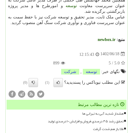
همچنین محمد جهانمنش طی حکمی از طرف مدیر عامل شرکت به
عنوان سرپرست معاونت
توسعه
و امورطرح ها و مدیر پروژه
باربرگشتی برگزیده شد.
عباس ملک ثابت، مدیر تحقیق و توسعه شرکت نیز با حفظ سمت به
عنوان سرپرست فناوری و نوآوری شرکت سنگ آهن منصوب گردید.
منبع:
newbox.ir
1402/06/18
12:15:43
899
5
/
5.0
تگهای خبر:
توسعه
,
شركت
این مطلب نیوباکس را پسندیدید؟
(0)
(1)
تازه ترین مطالب مرتبط
هشدار شدید آبی به تهرانی ها
تحقق رشد ۴۵ درصدی فروش و افزایش ۱۰ درصدی تولید
طلا باز هم شدت گرفت