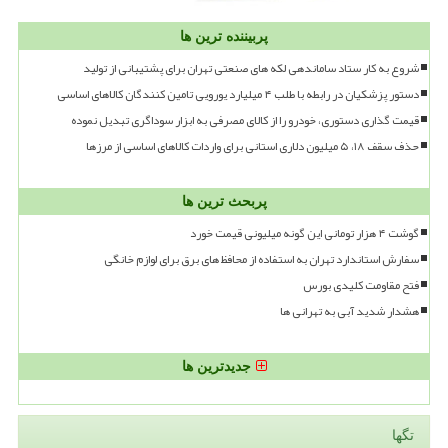
پربیننده ترین ها
شروع به کار ستاد ساماندهی لکه های صنعتی تهران برای پشتیبانی از تولید
دستور پزشکیان در رابطه با طلب ۴ میلیارد یورویی تامین کنندگان کالاهای اساسی
قیمت گذاری دستوری، خودرو را از کالای مصرفی به ابزار سوداگری تبدیل نموده
حذف سقف ۱۸، ۵ میلیون دلاری استانی برای واردات کالاهای اساسی از مرزها
پربحث ترین ها
گوشت ۴ هزار تومانی این گونه میلیونی قیمت خورد
سفارش استاندارد تهران به استفاده از محافظ های برق برای لوازم خانگی
فتح مقاومت کلیدی بورس
هشدار شدید آبی به تهرانی ها
جدیدترین ها
تگها