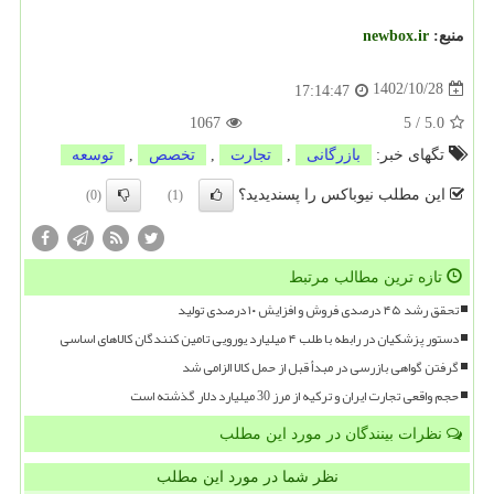
منبع:
newbox.ir
1402/10/28
17:14:47
1067
5
/
5.0
تگهای خبر:
بازرگانی
,
تجارت
,
تخصص
,
توسعه
این مطلب نیوباکس را پسندیدید؟
(0)
(1)
تازه ترین مطالب مرتبط
تحقق رشد ۴۵ درصدی فروش و افزایش ۱۰ درصدی تولید
دستور پزشکیان در رابطه با طلب ۴ میلیارد یورویی تامین کنندگان کالاهای اساسی
گرفتن گواهی بازرسی در مبدأ قبل از حمل کالا الزامی شد
حجم واقعی تجارت ایران و ترکیه از مرز 30 میلیارد دلار گذشته است
نظرات بینندگان در مورد این مطلب
نظر شما در مورد این مطلب