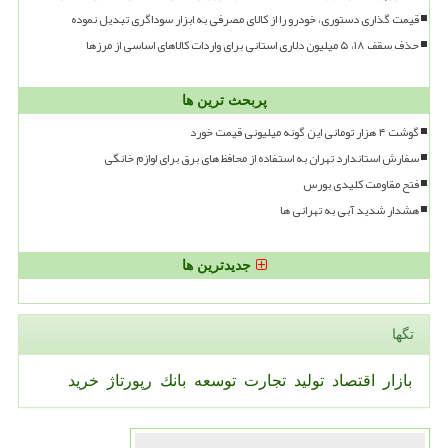
قیمت گذاری دستوری، خودرو را از کالای مصرفی به ابزار سوداگری تبدیل نموده
حذف سقف ۱۸، ۵ میلیون دلاری استانی برای واردات کالاهای اساسی از مرزها
پربحث ترین ها
گوشت ۴ هزار تومانی این گونه میلیونی قیمت خورد
سفارش استاندارد تهران به استفاده از محافظ های برق برای لوازم خانگی
فتح مقاومت کلیدی بورس
هشدار شدید آبی به تهرانی ها
جدیدترین ها
تگها
بازار
اقتصاد
تولید
تجارت
توسعه
بانك
رپورتاژ
خرید