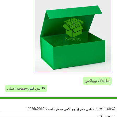
بلاگ نیوباکس
نیوباکس»صفحه اصلی
newbox.ir - تمامی حقوق نیو باكس محفوظ است (2017تا2026)
نیو باكس