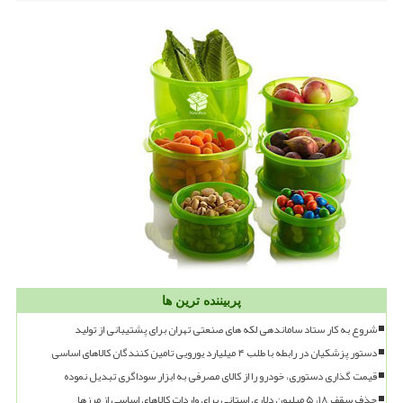
پربیننده ترین ها
شروع به کار ستاد ساماندهی لکه های صنعتی تهران برای پشتیبانی از تولید
دستور پزشکیان در رابطه با طلب ۴ میلیارد یورویی تامین کنندگان کالاهای اساسی
قیمت گذاری دستوری، خودرو را از کالای مصرفی به ابزار سوداگری تبدیل نموده
حذف سقف ۱۸، ۵ میلیون دلاری استانی برای واردات کالاهای اساسی از مرزها