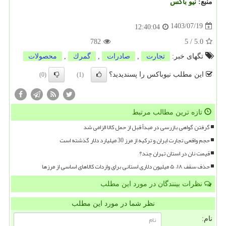
منبع:
نیو باكس
1403/07/19
12:40:04
782
5
/
5.0
تگهای خبر:
تجارت
,
صادرات
,
گمرك
,
محصولات
این مطلب نیوباکس را پسندیدید؟
(0)
(1)
تازه ترین مطالب مرتبط
گرفتن گواهی بازرسی در مبدأ قبل از حمل کالا الزامی شد
حجم واقعی تجارت ایران و ترکیه از مرز 30 میلیارد دلار گذشته است
قیمت نان در استان تهران چند؟
حذف سقف ۱۸، ۵ میلیون دلاری استانی برای واردات کالاهای اساسی از مرزها
نظرات بینندگان در مورد این مطلب
نظر شما در مورد این مطلب
نام: