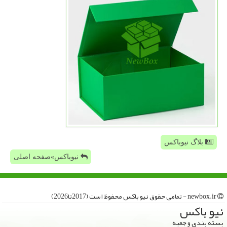
بلاگ نیوباکس
نیوباکس»صفحه اصلی
newbox.ir - تمامی حقوق نیو باكس محفوظ است (2017تا2026)
نیو باكس
بسته بندی و جعبه