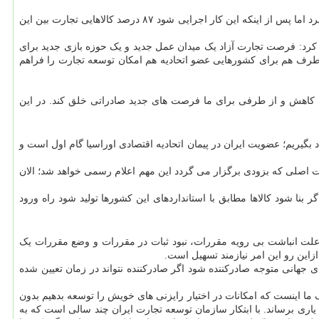
وی اضافه کرد: بدون تردید اجرایی سازی این پیمان مدتی طول خواهد کشید چونکه باید هماهنگی ها بین گمرکات، مبادی ورود و خروج کشورها صورت بگیرد اما پس از اینکه این کار اجرایی شود ۸۷ درصد کالاهایی تجارت بین این
ح کرد: فرصت تجارت آزاد یک میدان عمل جدید و یک حوزه بازی جدید برای
طرف هم برای کشورهایی عضو اتحادیه هم امکان توسعه تجارت را فراهم
 را کاهش و از طرفی برای ما فرصت های جدید صادراتی خلق کند. در این
دن در رقابت و تجارت جهانی را یاد بگیریم؛ عضویت ایران در پیمان اتحادیه اقتصادی اوراسیا گام اول است و
ست اصلی که بزودی برگزار می گردد این مهم اعلام رسمی خواهد شد؛ الان
ر بنا شود کالاها مطابق با استانداردهای این کشورها تولید شود راه ورود
علت انباشت بی رویه مقررات، نبود ثبات در مقررات و وضع مقررات یک
این رو این امر نیازمند تسهیل است.
ای جهانی متوجه صادرکننده شود اگر صادرکننده نتواند در زمان تعیین شده
ا اینست که امکانات در اختیار رایزنی های خویش را توسعه بدهیم بدون
یاری برساند. با ابتکار سازمان توسعه تجارت ایران چند سالی است که به