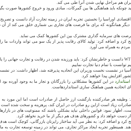
 اقتصادی اوراسیا را نخستین تجربه ایران در زمینه تجارت آزاد دانست و تصری
ن دیگر همانگونه که برای ما فرصت های تجاری بی شماری خلق می کند از آن 
جاد فرصت های سرمایه گذاری مشترک بین این کشورها کمک می نماید.
ح کرد و اضافه کرد: تولید کالای رقابت پذیر از یک سو می تواند واردات ما
مردم به همراه می آورد.
معاون وزیر صمت چشم انداز توسعه تجارت خارجی ایران را پیوستن به WTO دانست و خاطرنشان کرد: باید ورزیده ش
اوراسیا در نشست نخست وزیران این اتحادیه پذیرفته شد، اظهار داشت: در نش
استاندارد
در این کشورها مشکلاتی را بازرگانان و تجار ما به وجود آورده بود اگ
 اتحادیه همین هماهنگ سازی استانداردهاست.
: وظیفه هر صادرکننده بازگشت ارز حاصل از صادرات است اما این مورد به 
ادرات زیاد است ازاین رو صادرات در ایران کند، پرهزینه و سخت شده است از
است، اظهار نمود: قوانین داخلی نباید بشکلی باشند که ممنوعیت های در بازاره
ی از دست خواهد داد و کشورهای هدف هم دیگر از ما خرید نخواهد کرد.
رد و اضافه کرد: به نظر می آید ساختار رایزنان بازرگانی، کوچک است هدف م
. همینطور تجربه ایجاد مراکز تجاری، می تواند در زمینه توسعه تجارت به ما 