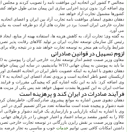
مجالس ۳ کشور این اتحادیه این موافقت نامه را تصویب کردند و مجلس ایران هم مراحل نهایی شدن آنرا طی می کند.
کشورها مشمول تجارت آزاد خواهد شد.
دهقان دهنوی امضای موافقت نامه تجارت آزاد بین ایران و اعضای اتحادیه
تجارت خارجی ایران است؛ برد در تجارت های آزاد دو طرفه است به بیا
می آورد.
به گفته وی؛ تجارت آزاد، به کاهش هزینه ها، استفاده بهینه از منابع، ای
رئیس کل سازمان توسعه تجارت ایران بر تولید کالاهای رقابت پذیر تصری
شرایط واردات هم منجر به توسعه تجارت خواهد شد و در نتیجه رفاه برای 
لزوم تسهیل در قوانین صادراتی
ما باید به پیوستن به پیمان جهانی WTO بیاندیشیم، در سایه این پیمان خواهیم توانست با تمام دنیا تجارت نماییم.
دهقان دهنوی با اشاره به اینکه عضویت ناظر ایران در اتحادیه اقتصادی 
ازبکستان عضو ناظر اتحادیه است و بزودی تعداد اعضای این اتحادیه به ۷ کشور افزایش پیدا خواهند کرد.
وی اضافه کرد: باید به این نکته اشاره کنم که پیچیدگی مقررات و فرایند
ساخت ایران به این کشورها بشدت تسهیل خواهد شد پس یکی از مزیت های
فرآیند صادرات در ایران کند و پرهزینه است
دهقان دهنوی ضمن اشاره به موانع پیشروی صادرکنندگان، خاطرنشان کرد
شبه دشوار و پیچیده شده است متأسفانه تعدد مراکز تصمیم گیری در امر ص
وی با اشاره به اینکه بازاریابی و بازارسازی یک فرایند دشوار و طولانی 
کالا را به کشور مقصد برساند اعتماد و اعتبار خویش را در بازارهای جهان
معاون وزیر صمت بر نقش رایزن بازرگانی در توسعه تجارت خارجی تصریح ک
داشتن امکانات کافی نمی توانیم
خدمات
خوب و مناسبی به تجار عرضه بدهند