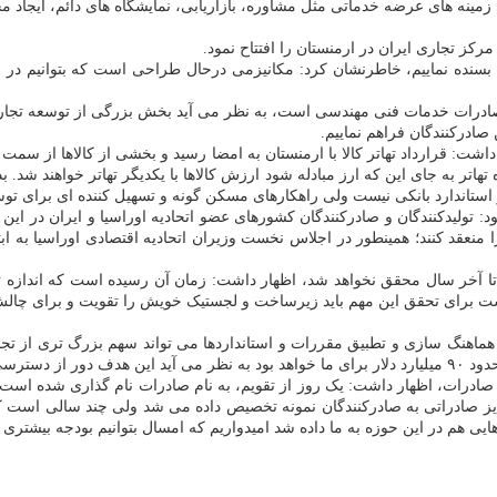
ه های عرضه خدماتی مثل مشاوره، بازاریابی، نمایشگاه های دائم، ایجاد محل
کز تجاری ایران در ارمنستان را افتتاح نمود.
لا بسنده نماییم، خاطرنشان کرد: مکانیزمی درحال طراحی است که بتوانیم در س
ا صادرات خدمات فنی مهندسی است، به نظر می آید بخش بزرگی از توسعه تجارت
ادرکنندگان فراهم نماییم.
اشت: قرارداد تهاتر کالا با ارمنستان به امضا رسید و بخشی از کالاها از سمت 
هاتر به جای این که ارز مبادله شود ارزش کالاها با یکدیگر تهاتر خواهند شد. 
استاندارد بانکی نیست ولی راهکارهای مسکن گونه و تسهیل کننده ای برای ت
ود: تولیدکنندگان و صادرکنندگان کشورهای عضو اتحادیه اوراسیا و ایران در 
تا آخر سال محقق نخواهد شد، اظهار داشت: زمان آن رسیده است که اندازه تج
ت برای تحقق این مهم باید زیرساخت و لجستیک خویش را تقویت و برای چالش ه
رات، اظهار داشت: یک روز از تقویم، به نام صادرات نام گذاری شده است این
 صادراتی به صادرکنندگان نمونه تخصیص داده می شد ولی چند سالی است ک
ایی هم در این حوزه به ما داده شد امیدواریم که امسال بتوانیم بودجه بیشتر