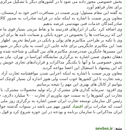
بخش خصوصی مجوز داده می شود تا در کشورهای دیگر با تشکیل مرکزی زمین
برای تجار فراهم آورد.
به گفته این مقام مسئول؛ وزیر صمت در مسافرت اخیر خود به ارمنستان، مر
معاون وزیر صمت با اشاره به اینکه نباید در فرایند صادرات به صدور کا
صادرکنندگان خدمات فنی مهندسی عرضه بدهیم.
وی اضافه کرد: یکی از ابزارهای قدرتمند ما و نقاط مزیتی بسیار قوی م
این که زیرساخت ها را بخصوص در حوزه بانکی و ضمانت نامه ها برای این ص
وی با تکیه بر طراحی مکانیزم های پولی و بانکی در شرایط تحریم، اظهار د
شد؛ این مکانیزم جایگزینی برای جابه جایی ارز است به بیان دیگر در شیوه ت
این مسیرها جایگزین صددرصدی مکانیزم های بین المللی و شناخته شده و 
دهقان دهنوی ضمن اشاره به برگزاری نمایشگاه اوراسیا در تهران، بیان نم
که این پیشنهاد با استقبال این اعضا مواجه گردید.
معاون وزیر صمت با اشاره به اینکه اجرایی شدن موافقتنامه تجارت آزاد 
رشد تجارت با این کشورها خوب است ولی هنوز اندازه آن بسیار کوچک اس
بتوانیم از کانال های بهتری این مهم را نتیجه برسانیم.
تجارت این کشورها را به سمت خود بیاوریم از تجارت ۹۰۰ میلیارد دلاری، حدود ۹۰ میلیارد دلار برای ما خواهد بود به نظر می آید این هدف دور از دسترسی نیست و باید با جدیت آنرا دنبال نماییم.
رئیس کل سازمان توسعه تجارت ایران ضمن اشاره به برگزاری روز ملی صاد
است که صادرات برای
اقتصاد
کشور مهم می باشد در سنوات گذشته جوایز
ایران مذاکراتی با سازمان برنامه و بودجه در این حوزه شروع کرد و قول ه
منبع:
newbox.ir