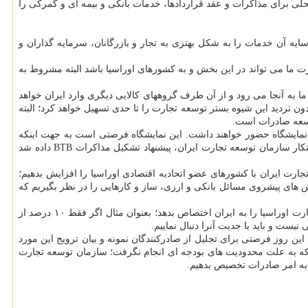
ی برای مذاکرات و عقد قراردادها، خدمات بانکی و بیمه ای و گمرکی را
ایه آن خدمات را به شکل بهتری به تجار و بازرگانان، سرمایه گذاران و
 ما می تواند در این بخش و به کشورهای اوراسیا باشد البته مشروط به
ما به آنجا می رود و از آن طرف گروههای کالایی دیگری وارد ایران خواهد
بدون تردید این شیوه بستر توسعه تجارت را تا حدی تسهیل خواهد کرد؛ البته
وسعه صادرات است.
این نمایشگاه حضور خواهند داشت. این نمایشگاه فرصتی است به جهت اینکه
بخش خصوصی ما و آنها با یکدیگر مذاکرات و قراردادهای تجاری خویش را منعقد کنند؛ همینطور در اجلاس نخست وزیران اتحادیه اقتصادی اوراسیا به ابتکار سازمان توسعه تجارت ایران، پیشنهاد تشکیل مذاکرات BTB داده شد
ارت ایران با کشورهای عضو اتحادیه اقتصادی اوراسیا را افزایش بدهیم؛
ای پیشروی مسائل بانکی و ارزی، ساز و کارهایی را در نظر بگیریم که
وی افزود: سرمایه گذاری های مشترک از راه تولید محصولات مشترک، با هماهنگ سازی و تطبیق مقررات و استانداردها می تواند سهم بزرگ تری از تجارت اوراسیا را به ایران اختصاص بدهد؛ بعنوان مثال اگر فقط ۱۰ درصد از
 روز فرصتی برای تجلیل از صادرکنندگان نمونه و بیان ترویج این مورد
ه به علت محدودیت های بودجه ای انجام نگرفت؛ سازمان توسعه تجارت
ی به امر صادرات تخصیص بدهیم.