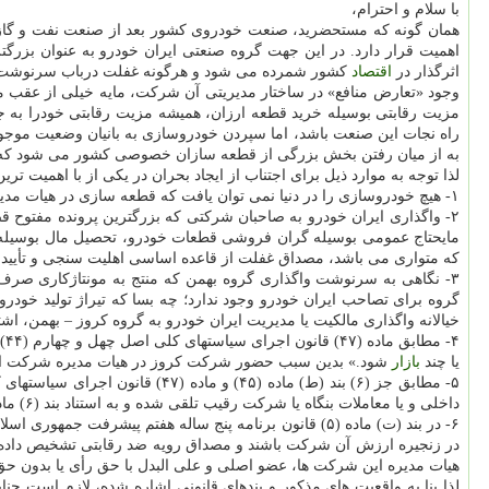
با سلام و احترام،
همان گونه که مستحضرید، صنعت خودروی کشور بعد از صنعت نفت و گاز ب
اهمیت قرار دارد. در این جهت گروه صنعتی ایران خودرو به عنوان بزرگت
اثرگذار در
اقتصاد
کشور شمرده می شود و هرگونه غفلت درباب سرنوشت این 
وجود «تعارض منافع» در ساختار مدیریتی آن شرکت، مایه خیلی از عقب 
مزیت رقابتی بوسیله خرید قطعه ارزان، همیشه مزیت رقابتی خودرا به
راه نجات این صنعت باشد، اما سپردن خودروسازی به بانیان وضعیت موج
به از میان رفتن بخش بزرگی از قطعه سازان خصوصی کشور می شود که با 
لذا توجه به موارد ذیل برای اجتناب از ایجاد بحران در یکی از با اهمیت 
۱- هیچ خودروسازی را در دنیا نمی توان یافت که قطعه سازی در هیات مدیره آن شرکت حضور یابد، به شکلی که حتی برای سهامداری قطعه سازان بدون داشتن حق رأی نیز محدودیت وجود دارد.
مایحتاج عمومی بوسیله گران فروشی قطعات خودرو، تحصیل مال بوسیله نا
که متواری می باشد، مصداق غفلت از قاعده اساسی اهلیت سنجی و تأی
۳- نگاهی به سرنوشت واگذاری گروه بهمن که منتج به مونتاژکاری صرف
گروه برای تصاحب ایران خودرو وجود ندارد؛ چه بسا که تیراژ تولید خ
خیالانه واگذاری مالکیت یا مدیریت ایران خودرو به گروه کروز – بهمن، ا
۴-
یا چند
بازار
شود.» بدین سبب حضور شرکت کروز در هیات مدیره شرکت ایر
داخلی و یا معاملات بنگاه یا شرکت رقیب تلقی شده و به استناد بند (۶) ماده (۶۱) همان قانون، منجر به سلب حق رأی از ایشان می¬ شود.
در زنجیره ارزش آن شرکت باشند و مصداق رویه ضد رقابتی تشخیص داده 
هیات مدیره این شرکت ها، عضو اصلی و علی البدل با حق رأی یا بدون حق 
لذا بنا به واقعیت های مذکور و بندهای قانونی اشاره شده، لازم است 