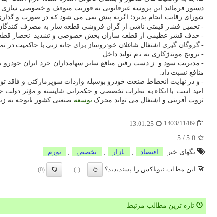
دستور فرمائید این پروسه غیرقانونی به فوریت متوقف و خصوصی سازی بو
شورای رقابت انجام پذیرد؛ اگرنه پیش بینی می شود که در صورت واگذاری
- تحمیل فشار قیمتی ناشی از گران فروشی قطعه ساز به مصرف کنندگا
- حذف قشر عظیمی از قطعه سازان بخش خصوصی و تشدید انحصار قطع
- گروگان گیری اشتغال شاغلان خودروساز برای چانه زنی با حاکمیت در تم
- ترویج مونتاژکاری به نام تولید داخل.
- مدیریت سود و از دست رفتن منافع سایر سهامداران خرد ایران خودرو
منافع نسبت داد.
- و در نهایت انحطاط صنعت خودرو بوسیله واردات سوپرمارکتی و فاقد 
امید است با اتکاء به نظرات تخصصی و حکمرانی شایسته و مؤثر دولت چها
ثروت آفرینی و اشتغال می تواند محرک
توسعه
صنعتی کشور باتوجه به زنج
1403/11/09
13:01:25
5
/
5.0
تگهای خبر:
اقتصاد
,
بازار
,
تخصص
,
تورم
این مطلب نیوباکس را پسندیدید؟
(0)
(1)
تازه ترین مطالب مرتبط