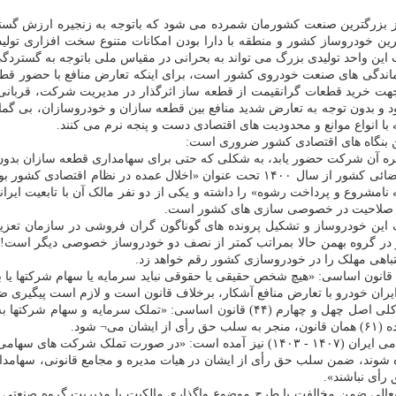
زرگترین صنعت کشورمان شمرده می شود که باتوجه به زنجیره ارزش گسترده
رین خودروساز کشور و منطقه با دارا بودن امکانات متنوع سخت افزاری تولی
واحد تولیدی بزرگ می تواند به بحرانی در مقیاس ملی باتوجه به گستردگی 
ماندگی های صنعت خودروی کشور است، برای اینکه تعارض منافع با حضور قطع
 جهت خرید قطعات گرانقیمت از قطعه ساز اثرگذار در مدیریت شرکت، قربان
ود و بدون توجه به تعارض شدید منافع بین قطعه سازان و خودروسازان، بی
انواع موانع و محدودیت های اقتصادی دست و پنجه نرم می کنند.
ترین بنگاه های اقتصادی کشور ضروری است:
۲- واگذاری ایران خودرو به صاحبان شرکتی که بزرگترین پرونده مفتوح قضائی کشور از سال
مشروع و پرداخت رشوه» را داشته و یکی از دو نفر مالک آن با تابعیت ایران
ید صلاحیت در خصوصی سازی های کشور است.
 این خودروساز و تشکیل پرونده های گوناگون گران فروشی در سازمان تعزیر
ودرو در گروه بهمن حالا بمراتب کمتر از نصف دو خودروساز خصوصی دیگر است
شتباهی مهلک را در خودروسازی کشور رقم خواهد زد.
 مطابق ماده (۴۷) قانون اجرای سیاستهای کلی اصل چهل و چهارم (۴۴) قانون اساسی: «هیچ شخص حقیقی یا حقوقی نب
ان خودرو با تعارض منافع آشکار، برخلاف قانون است و لازم است پیگیری
۵- مطابق جز (۶) بند (ط) ماده (۴۵) و ماده (۴۷) قانون اجرای سیاستهای کلی اصل چهل و
۶- در بند (ت) ماده (۵) قانون برنامه پنج ساله هفتم پیشرفت جمهوری اسلامی ایران (۱۴۰۷ 
شوند، ضمن سلب حق رأی از ایشان در هیات مدیره و مجامع قانونی، سهامدا
رأی نباشند».
جنابعالی ضمن مخالفت با طرح موضوع واگذاری مالکیت یا مدیریت گروه صنعتی