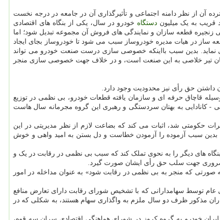
 آن از نظر دامنه اجتماعی و تأثیرگذاری آن در جامعه در درجه نخست
د قریب به یک میلیون
دستگاه
خودرو در سال، یکی از بنگاه های اقتصادی
زنجیره قطعه سازان و نمایندگی های فروش آن مجموعه تبدیل شود؛ اما
ه ساز در هیات مدیره خودروساز سبب می شود تا خودروساز بجای ایجاد
ی نماید. بدین سبب بااینکه خصوصی سازی درست صنعت خودرو می تواند
 گمان تیر خلاصی به این صنعت است، و در خلاف جهت خصوصی سازی منجر
 ۱۴۰۰ تحت عنوان «اخلال عمده در نظام اقتصادی کشور بوسیله قاچاق حرفه ای و سازمان یافته قطعات خودرو، بی نظمی در توزیع
ی - کانادایی به بهتان سردستگی و رهبری این گروه مجرمانه سال هاست
ات حکومتی شد، اثبات می کند که بضاعت لازم از نظر مدیریتی در این
! بدین سبب آزموده را آزمودن خطاست و دل بستن به امید واهی و خوش
اید سرمایه یا سهام شرکتها یا بنگاه های دیگر را به نحوی تملک کند که سبب بی نظمی در رقابت در یک و
 ضروری جهت سلب حق رأی ایشان صورت گیرد.
 چهارم (۴۴) قانون اساسی: «تملک سرمایه و سهام شرکتها به صورتی که منجر به بی نظمی در رقابت شود» به عنوان مداخله در امور
- ۱۴۰۳) نیز آمده است: «در صورت تملک شرکت های سهامی عام توسط سهامدارانی که با تشخیص شورای رقابت دارای تعارض منافع
ران مذکور ظرف دو سال ملزم به واگذاری سهام هستند، به شکلی که در
 ایران خودرو به گروه کروز در شورای هماهنگی اقتصادی سران سه قوه،