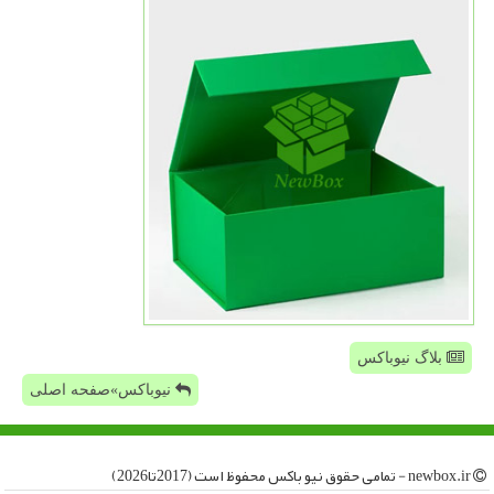
بلاگ نیوباکس
نیوباکس»صفحه اصلی
newbox.ir - تمامی حقوق نیو باكس محفوظ است (2017تا2026)