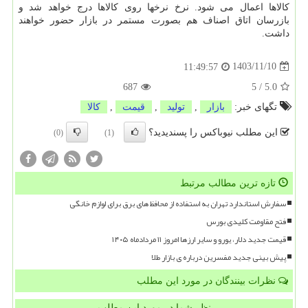
کالاها اعمال می شود. نرخ نرخها روی کالاها درج خواهد شد و
بازرسان اتاق اصناف هم بصورت مستمر در بازار حضور خواهند
داشت.
1403/11/10
11:49:57
687
5
/
5.0
تگهای خبر:
بازار
,
تولید
,
قیمت
,
كالا
این مطلب نیوباکس را پسندیدید؟
(0)
(1)
تازه ترین مطالب مرتبط
سفارش استاندارد تهران به استفاده از محافظ های برق برای لوازم خانگی
فتح مقاومت کلیدی بورس
قیمت جدید دلار، یورو و سایر ارزها امروز ۱۱ مردادماه ۱۴۰۵
پیش بینی جدید مفسرین درباره ی بازار طلا
نظرات بینندگان در مورد این مطلب
نظر شما در مورد این مطلب