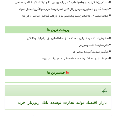
دستور پزشکیان در رابطه با طلب ۴ میلیارد یورویی تامین کنندگان کالاهای اساسی
قیمت گذاری دستوری، خودرو را از کالای مصرفی به ابزار سوداگری تبدیل نموده
حذف سقف ۱۸، ۵ میلیون دلاری استانی برای واردات کالاهای اساسی از مرزها
پربحث ترین ها
سفارش استاندارد تهران به استفاده از محافظ های برق برای لوازم خانگی
فتح مقاومت کلیدی بورس
هشدار شدید آبی به تهرانی ها
تعهدات ارزی منقضی شده به دادستانی و تعزیرات می رود
جدیدترین ها
تگها
بازار
اقتصاد
تولید
تجارت
توسعه
بانك
رپورتاژ
خرید