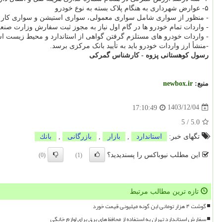
۵- عوارض شهرداری به هنگام پلاک بسته به نوع خودرو
- منظور از سواری شامل سواری معمولی، سواری استیشن و سواری کار مطابق ماده
- واردات تمام خودرو ها در گام اول نیاز به مجوز ثبت سفارش وزارت صنع
- واردات خودرو های مستلزم گرفتن گواهی از استاندارد و محیط زیست ا
-منشأ ارز واردات خودرو باید به تأیید بانک مرکزی برسد.
رسول کوهستانی پزوه - کارشناس گمرکی
منبع:
newbox.ir
1403/12/04
17:10:49
5
/
5.0
تگهای خبر:
استاندارد
,
بازار
,
بازرگانی
,
بانك
این مطلب نیوباکس را پسندیدید؟
(0)
(1)
تازه ترین مطالب مرتبط
گوشت ۴ هزار تومانی این گونه میلیونی قیمت خورد
سفارش استاندارد تهران به استفاده از محافظ های برق برای لوازم خانگی