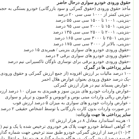
حقوق ورودی خودرو سواری درحال حاضر
مآخذ حقوق ورودی (حقوق گمرکی و سود بازرگانی) خودرو بستگی به حجم 
-بنزینی کمتر از ۱۰۰۰ سی سی ۲۰ درصد
-بنزینی، ۱۰۰۱ تا ۱۵۰۰ سی سی ۵۵ درصد
-بنزینی، ۱۵۰۱ تا ۲۰۰۰ سی سی ۹۵ درصد
-بنزینی، ۲۰۰۱ تا ۲۵۰۰ سی سی ۱۳۵ درصد
-بنزینی ۲۵۰۱ تا ۳۰۰۰ سی سی ۱۶۵ درصد
-بنزینی، بالاتر از ۳۰۰۰ سی سی ۱۷۵ درصد
-حقوق ورودی خودرو های سواری بنزینی / هیبریدی ۱۵ درصد
-حقوق ورودی خودرو های سواری برقی ۴ درصد
-حقوق ورودی خودرو برقی برای نوسازی ناوگان تاکسیرانی نیم درصد
سایر پرداختی ها در گمرک
-۱۰ درصد مالیات بر ارزش افزوده (از جمع ارزش گمرکی و حقوق ورودی)
-یک درصد حقوق ورودی بعنوان عوارض هلال احمر
- عوارض پسماند نیم در هزار ارزش گمرکی
-عوارض واردات خودرو های بنزین سوز و هیبریدی به میزان ۱۰ درصد ارزش گمرکی
-عوارض ریالی واردات مینی بوس و اتوبوس و کامیون و تریلر و سواری
- عوارض واردات خودرو های سواری به میزان ۵ درصد ارزش فوب
-در صورت واردات بدون کارت بازرگانی یا توسط اشخاص حقیقی ۲ درصد ارزش گمرکی بعنوان مالیات علی الحساب
سایر پرداختی ها جهت واردات:
۱- هزینه استاندارد معادل ۸ در هزار ارزش cif
۲- گواهی اسقاط خودرو جهت پلاک هر خودروی ترخیص شده یا یک و نیم (۱.۵) درصد ارزش خودرو
۳-(۱۰) درصد از ارزش گمرکی خودرو طبق سند ترخیص جهت شماره گذاری (عوارض راهنمایی و رانندگی)
۴- سه درصد ارزش گمرکی در هنگام شماره گذاری هزینه نقل و انتقال دارایی