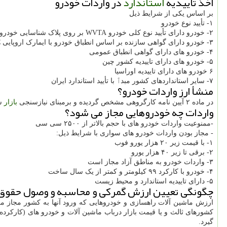
اخذ تاییدیه
استاندارد
در واردات خودرو
بر اساس یکی از شرایط ذیل
۱- تأیید نوع خودرو
۲- خودرو دارای تأیید نوع کلی خودرو WVTA بر روی پلاک شناسایی خودرو
۳- خودرو دارای گواهی سازنده بر اساس انطباق خودرو با ایمارک اروپایی COC باشد
۴- خودرو های دارای گواهی انطباق عمومی
۵- خودرو های دارای تاییدیه کشور چین
۶ خودرو های دارای تاییدیه اوراسیا
۷- سایر استانداردهای کشور مبدٱ با تأیید استاندارد ایران
منشأ ارز واردات خودرو؟
در ماده ۲ آیین نامه کارگروهی مشخص گردیده و برمبنای نیازسنجی
بازار
سق
واردات چه خودروهایی مجاز می شود؟
-ممنوعیت واردات خودرو های با حجم بالاتر از ۲۵۰۰ سی سی
- مجاز بودن واردات خودرو های سواری با شرایط ذیل:
۱- با قیمت زیر ۲۰ هزار یورو فوب
۲- برقی تا زیر ۴۰ هزار یورو
۳- واردات خودرو به مناطق آزاد مجاز است
۴- خودرو با کارکرد ۹۹ کیلومتر و کمتر از یک سال ساخت
۵- دارای تاییدیه استاندارد و محیط زیست
چگونگی تعیین ارزش گمرکی و محاسبه و وصول حقوق گ
ارزش ماشین آلات راهسازی و خودروهایی که ورود آنها به کشور مجاز م
کشورهای ثالث و یا قیمت بازار درباب ماشین آلات و خودرو های (کارک
گیرد.