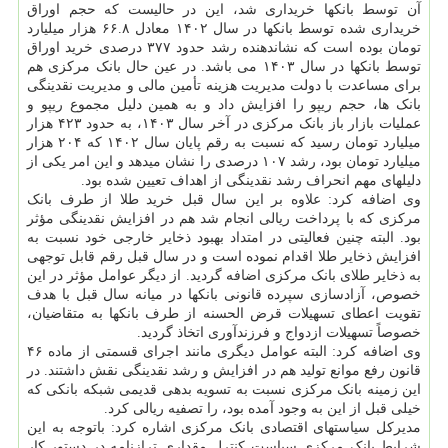
آن توسط بانکها خریداری شد، این در حالیست که حجم اوراق
خریداری شده توسط بانکها در سال ۱۴۰۲ معادل ۶۶.۸ هزار میلیارد
تومان بوده است که نشاندهنده رشد حدود ۳۷۷ درصدی خرید اوراق
توسط بانکها در سال ۱۴۰۳ می باشد. در عین حال بانک مرکزی هم
برای مساعدت با دولت مدیریت هزینه تأمین مالی و مدیریت نقدینگی
بانک ها، حجم ریپو را افزایش داد و به همین دلیل مجموع ریپو و
عملیات بازار باز بانک مرکزی در آخر سال ۱۴۰۳، به حدود ۴۲۳ هزار
میلیارد تومان رسید که نسبت به رقم پایان سال ۱۴۰۲ که ۲۰۴ هزار
میلیارد تومان بود، رشد ۱۰۷ درصدی را نشان میدهد و این امر یکی از
دلیلهای مهم انحراف رشد نقدینگی از اهداف تعیین شده بود.
وی اضافه کرد: علاوه بر این سال قبل خرید طلا از طرف بانک
مرکزی که با پرداخت ریالی انجام شد هم در افزایش نقدینگی مؤثر
بود. البته چنین فعالیتی در امتداد بهبود ذخایر خارجی خود نسبت به
افزایش ذخایر طلا اقدام نموده است و در سال قبل رقم قابل توجهی
به ذخایر طلای بانک مرکزی اضافه گردید. از دیگر عوامل مؤثر در این
خصوص، آزادسازی سپرده قانونی بانکها در میانه سال قبل با هدف
تقویت اعطای تسهیلات قرض الحسنه از طرف بانکها به متقاضیان،
خصوصاً تسهیلات ازدواج و فرزندآوری اتخاذ گردید.
وی اضافه کرد: البته عوامل دیگری مانند اجرای قسمتی از ماده ۴۶
قانون رفع موانع تولید هم در افزایش و رشد نقدینگی نقش داشتند. در
این زمینه بانک مرکزی نسبت به تسویه بدهی قدیمی شبکه بانکی که
خیلی قبل از این به وجود آمده بود، را تصفیه ریالی کرد.
مدیرکل سیاستهای اقتصادی بانک مرکزی اشاره کرد: باتوجه به این
شرایط بانک مرکزی سیاست کنترل مقداری ترازنامه در دستور کار