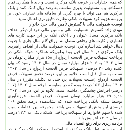
که همه اختیارات در عرصه بانک مرکزی نیست و باید با همکاری تمام
دستگاهها و با مسئولیت پذیری مناسب به رصد ریال کمک کنند و بانک
مرکزی هم می تواند با بهره گیری از سامانه های نظارتی خود، بر
پروسه هزینه کرد تسهیلات بانکی نظارت دقیق تری اعمال نماید.
توسعه شمولیت مالی با گسترش تأمین مالی خرد خانوار
مهدی زاده گسترش شمولیت مالی و تأمین مالی خرد از دیگر اهداف
بانک مرکزی امسال عنوان و با اعلان اینکه در این جهت کارت های
اعتباری و کارت های رفاهی متصل به اوراق گام سال جاری با جدیت
دنبال خواهد شد اشاره کرد: توسعه شمولیت مالی از اهداف راهبردی
بانک مرکزی در ۲ سال قبل بود؛ بطوریکه عملکرد شبکه بانکی در
پرداخت تسهیلات قرض الحسنه ازدواج از ۱۵۸ هزار میلیارد تومان در
سال ۱۴۰۲ به ۲۰۶ هزار میلیارد تومان در سال ۱۴۰۳ رسید که بیان
کننده رشد ۳۰ درصدی تسهیلات قرض الحسنه ازدواج در سال ۱۴۰۳
نسبت به سال قبل است. علاوه بر این، درصد تحقق تسهیلات قرض
الحسنه ازدواج (نسبت تسهیلات پرداختی به تکلیف مقرر) در سال
۱۴۰۳ معادل ۱۵۳ درصد بوده که در مقایسه با رقم سال ۱۴۰۲ (۱۰۷
درصد) افزایش چشمگیری داشته است. علاوه بر این، در سال ۱۴۰۳
حدود ۴۹ هزار میلیارد تومان تسهیلات قرض الحسنه فرزندآوری
توسط شبکه بانکی پرداخت شده که نشاندهنده درصد تحقق ۱۰۶
درصدی این بخش از تسهیلات می باشد. مجموعه این اقدامات سبب
شده تا سهم خانوارها از تسهیلات پرداختی شبکه بانکی به ۲۲.۲ درصد
در سال ۱۴۰۳ افزایش یابد.
برنامه ریزی برای رفع انسداد مالی
این مقام مسئول بانک مرکزی از استمرار رویکرد بانک مرکزی در