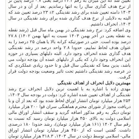
تعیین شد که این میزان به رقم ۲۴.۳ درصد یعنی ۰.۷ درصد پایین تر
از نرخ هدف گذاری سال را به انتها رساندیم. بعد از آن و در سال
۱۴۰۳ دامنه تعیین شده برای رشد نقدینگی ۲± ۲۳ درصد تعیین شد که
البته به دلایلی از نرخ هدف گذاری شده برای رشد نقدینگی در سال
۱۴۰۳، انحراف داشتیم.
وی اضافه کرد: نرخ رشد نقدینگی در بهمن ماه سال قبل (رشد نقطه
به نقطه یعنی در آخر بهمن ۱۴۰۳ نسبت به انتها بهمن ۱۴۰۲) ۲۷.۸
درصد بوده است. حتی در صورتیکه کرانه بالا یا همان ۲۵ درصد را به
عنوان هدف لحاظ نماییم، حدودا ۲.۸ واحد درصد در رشد نقدینگی
هدف گذاری شده انحراف وجود دارد. البته دلیلهای بسیاری در حوزه
این انحراف وجود دارد که یکی از دلیلهای عمده آن بودجه دولت می
باشد، بدین معنا که نقدینگی سال قبل و تا حدود زیادی عملکردی که
در عرصه رشد نقدینگی داشتیم تحت تاثیر وضعیت بودجه دولت قرار
گرفت.
مهمترین دلایل انحراف از اهداف نقدینگی
مهدی زاده با اشاره به با اهمیت ترین دلایل انحراف نرخ رشد
نقدینگی از اهداف تعیین شده اشاره کرد: دولت در بودجه سال ۱۴۰۳،
۲۵۴ هزار میلیارد تومان انتشار اوراق لحاظ شده بود که بعد از آن و با
دریافت مجوز از شورای محترم هماهنگی سران قوا ۲۰۰ هزار میلیارد
تومان دیگر به رقم مذکور اضافه گردید و سقف انتشار اوراق مالی
اسلامی دولت به بالای ۴۵۰ هزار میلیارد تومان رسید که نسبت به
رقم سال ۱۴۰۲ (۱۶۱ هزار میلیارد تومان)، رشد حدودا ۱۸۰ درصدی
داشت. گفتنی است که از ۴۵۰ هزار میلیارد تومان انتشار اوراق
مالی- اسلامی توسط دولت در سال ۱۴۰۳، ۳۱۸.۳ هزار میلیارد تومان