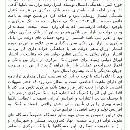
حوزه کنترل نقدینگی امسال بوسیله کنترل رشد ترازنامه بانکها آگاهی
داد و در ادامه از سیاستهای جدید بانک مرکزی در عرصه کنترل
نقدینگی امسال رونمایی نمود و اضافه کرد: در همین جهت به باعث
قانون بودجه سال ۱۴۰۴ و تکلیف محول شده به بانک مرکزی –
باوجود ایرادات کارشناسی که به آن وارد است- مبحث استفاده از
وجوه دولت در
بازار
بین بانکی هم در دستور کار بانک مرکزی خواهد
بود و مقرر می باشد قسمتی از وجوه حساب های دولت نزد بانک
مرکزی در بازار بین بانکی سپرده گذاری شود. علاوه بر این در حوزه
انتشار اوراق بدهی دولت هم با هماهنگی خزانه داری کل برنامه
انتشار اوراق دولتی به شکلی تنظیم خواهد شد که متناسب با انتشار
اوراق دولتی زمینه برای حضور بانک مرکزی در بازار بین بانکی و
اعمال تغییرات در عملیات بازار باز فراهم گردد تا از این راه مدیریت
جریان نقدینگی با ثبات بیشتری اعمال شود.
وی با اعلان اینکه با توجه به این که سیاست کنترل مقداری ترازنامه
ای دارای ماهیت انقباضی است و انتظار می رود که حجم تسهیلات
اعطایی بانکها را تحت تاثیر قرار دهد؛ بانک مرکزی تلاش می کند با
اقداماتی این اثر را کمرنگ کند اشاره کرد: بانک مرکزی درنظر دارد
تا بوسیله هدایت اعتبارات و افزایش کارآیی تسهیلات اعطایی بانکها
زمینه بهتری را برای تأمین مالی بخش واقعی اقتصاد و کمک به
افزایش تولید و رشد اقتصادی فراهم سازد.
وی دراین خصوص به نقش مهم سایر دستگاه خصوصاً دستگاه های
متولی تولید (وزارت صمت، جهاد کشاورزی، مسکن و شهرسازی و
…) و ضرورت همکاری این دستگاهها با بانک مرکزی بمنظور