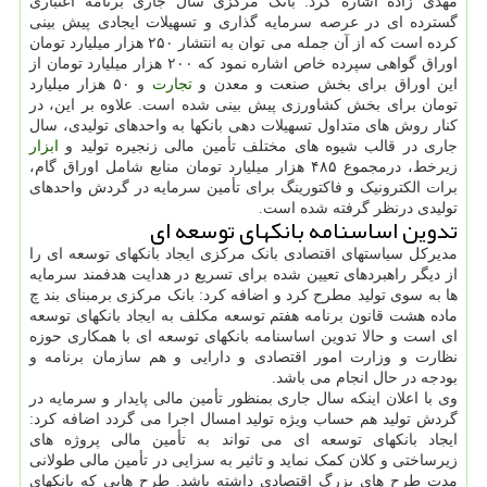
مهدی زاده اشاره کرد: بانک مرکزی سال جاری برنامه اعتباری
گسترده ای در عرصه سرمایه گذاری و تسهیلات ایجادی پیش بینی
کرده است که از آن جمله می توان به انتشار ۲۵۰ هزار میلیارد تومان
اوراق گواهی سپرده خاص اشاره نمود که ۲۰۰ هزار میلیارد تومان از
این اوراق برای بخش صنعت و معدن و
تجارت
و ۵۰ هزار میلیارد
تومان برای بخش کشاورزی پیش بینی شده است. علاوه بر این، در
کنار روش های متداول تسهیلات دهی بانکها به واحدهای تولیدی، سال
جاری در قالب شیوه های مختلف تأمین مالی زنجیره تولید و
ابزار
زیرخط، درمجموع ۴۸۵ هزار میلیارد تومان منابع شامل اوراق گام،
برات الکترونیک و فاکتورینگ برای تأمین سرمایه در گردش واحدهای
تولیدی درنظر گرفته شده است.
تدوین اساسنامه بانکهای توسعه ای
مدیرکل سیاستهای اقتصادی بانک مرکزی ایجاد بانکهای توسعه ای را
از دیگر راهبردهای تعیین شده برای تسریع در هدایت هدفمند سرمایه
ها به سوی تولید مطرح کرد و اضافه کرد: بانک مرکزی برمبنای بند چ
ماده هشت قانون برنامه هفتم توسعه مکلف به ایجاد بانکهای توسعه
ای است و حالا تدوین اساسنامه بانکهای توسعه ای با همکاری حوزه
نظارت و وزارت امور اقتصادی و دارایی و هم سازمان برنامه و
بودجه در حال انجام می باشد.
وی با اعلان اینکه سال جاری بمنظور تأمین مالی پایدار و سرمایه در
گردش تولید هم حساب ویژه تولید امسال اجرا می گردد اضافه کرد:
ایجاد بانکهای توسعه ای می تواند به تأمین مالی پروژه های
زیرساختی و کلان کمک نماید و تاثیر به سزایی در تأمین مالی طولانی
مدت طرح های بزرگ اقتصادی داشته باشد. طرح هایی که بانکهای