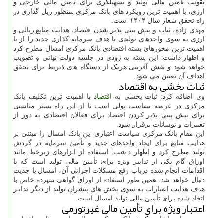
تقویت تأمین مالی تولید و تسهیلگری برای تأمین مالی خارجی و
ارزی، با اهمیت ترین رویکرد های بانک مرکزی بمنظور ریل گذاری در
راه تحقق شعار سال ۱۴۰۴ است.
مهدی زاده، ثبات و پیش بینی پذیر شدن اقتصاد، هدایت منابع ریالی و
ارزی به سوی واحدهای تولیدی با هدف سرمایه گذاری جدید را از با
اهمیت ترین محورهای بسته اقتصادی بانک مرکزی امسال مطرح کرد
و اظهار داشت: این بسته به زودی در جلسه دولت نهائی و تصویب
خواهد شود و نقش آفرینی هریک از دستگاه های ذیربط برای تحقق
اهداف آن تعیین می شود.
ثبات بخشی به اقتصاد
وی اضافه کرد: ثبات بخشی به
اقتصاد
با اهمیت ترین تکلیف بانک
مرکزی در عرصه سیاست پولی است تا از این راه بستر مناسبی
برای پیش بینی پذیر کردن اقتصاد برای فعالان اقتصادی به دور از
تغییرات و نوسانات برقرار شود.
این مقام بانک مرکزی سیاست اعتباری این بانک امسال را مبتنی بر
هدایت منابع برای ایجاد واحدهای جدید و تأمین سرمایه در گردش
تولید مطرح کرد و اظهار داشت: استفاده از ابزارهای زیرخط مانند
اوراق گام یکی از تدابیر ویژه برای تأمین مالی تولید است که با
اقدامات انجام شده درباب رفع مشکلات اجرائی آن، امسال با جدیت
دنبال خواهد شد. همین طور استفاده از اوراق گواهی سپرده خاص با
هدف هدایت اعتبارات به سوی بخش های پیشران تولید از دیگر تدابیر
اتخاذ شده برای تأمین مالی تولید امسال است.
اعتبار ویژه برای تأمین مالی غیرتورمی