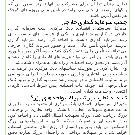
تجاری چندان تمایلی برای مشارکت در آنها ندارند. ضمن این که
بانکهای توسعه ای حتی می توانند در تأمین مالی پروژه های کوچک
هم نقش آفرین باشند.
جذب سرمایه گذاری خارجی
مدیرکل سیاستهای اقتصادی بانک مرکزی جذب سرمایه گذاری
خارجی در کنار ورود فناوری را یکی از فرصت های مناسب برای
رشد سرمایه گذاری دانست و اضافه کرد: رشد سرمایه گذاری
نیازمند افزایش تأمین مالی است و حضور سرمایه گذاران خارجی
می توانند به تأمین مالی اقتصاد کمک کند؛ خصوصاً اگر همراه با ورود
فناوری باشد. این امر می تواند هزینه های اقتصادی را کاهش دهند و
آثار مثبتی در تحقق رشد اقتصادی و راندمان به همراه داشته باشد.
وی اشاره کرد: در صورتیکه سیاستهای بانک مرکزی در عرصه های
سیاست پولی، اعتباری و ارزی بصورت مطلوب اجرائی شود می
تواند به ثبات اقتصادی و در نهایت رشد سرمایه گذاری و تولید کمک
قابل توجهی کند. چونکه ثبات اقتصادی پیش شرط اساسی کارهای
اقتصادی و سرمایه گذاری است.
تشدید نظارت بر تسهیلات واحدهای بزرگ
مدیرکل سیاستهای اقتصادی بانک مرکزی از تشدید نظارت ها برای
هدایت صحیح تسهیلات اعطایی با تشکیل واحد نظارت بر واحدهای
بزرگ دریافت کننده بزرگ تسهیلات امسال آگاهی داد و اضافه کرد:
بخش عمده ای از تسهیلات شبکه بانکی به این واحدهای بزرگ
اختصاص می یابد، بنابراین امسال از روش های مختلفی استفاده
خواهد شد تا بر تسهیلات پرداختی به واحدهای بزرگ نظارت دقیق