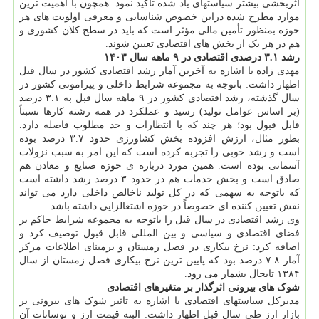
اثربخشی بیشتر سیاستهای یاد شده تأکید نمود. همچون با اهمیت ترین
موارد مطرح شده دراین خصوص شناسایی و معرفی اولویت های هر
حوزه بمنظور تأمین مالی مؤثر است که باید در سطح کلان کشوری و
هم در هر یک از بخش های اقتصادی تعیین شوند.
رشد ۳.۱ درصدی اقتصادی در ۹ ماهه سال ۱۴۰۳
مهدی زاده با اشاره به آخرین آمار رشد اقتصادی کشور در سال قبل
اظهار داشت: باتوجه به مجموعه شرایط داخلی و پیرامونی کشور در
سال گذشته، رشد اقتصادی کشور در ۹ ماهه سال قبل به ۳.۱ درصد
(بر اساس عوامل تولید) رسید و عملکرد در همه رشته کارها نسبتاً
قابل قبول بود؛ هر چند که با انتظارات و حد مطلوب فاصله دارد.
بطور مثال، ارزش افزوده بخش کشاورزی حدود ۳.۷ درصد بوده
است و رشد خوبی را تجربه کرده است که این امر به سبب نزولات
آسمانی بوده است. همین مورد درباره ی حوزه صنایع و معادن هم
صادق است و بخش خدمات هم در حدود ۳ درصد رشد داشته است
که باتوجه به سهمی که در کل تولید ناخالص داخلی دارد می تواند
نقش تعیین کننده ای خصوصاً در حوزه اشتغالزایی داشته باشد.
وی رشد اقتصادی در سال قبل را باتوجه به مجموعه شرایط حاکم بر
فضای اقتصادی و سیاسی و بین المللی قابل قبول توصیف کرد و
اضافه کرد: نرخ بیکاری در فصل زمستان و برمبنای اطلاعات مرکز
آمار ۷.۸ درصد بود که پایین ترین نرخ بیکاری فصل زمستان از سال
۱۳۸۴ تابحال بشمار می رود.
شوک های بیرونی اثرگذار بر متغیرهای اقتصادی
مدیرکل سیاستهای اقتصادی با اشاره به تاثیر شوک های بیرونی بر
بازار ارز طی سال قبل اظهار داشت: البته قیمت ارز و نوسانات آن