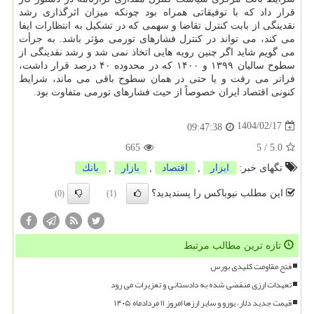
قرار داد که با توفیقاتی همراه بود چونکه میزان اثرگذاری رشد
نقدینگی از بابت کنترل تقاضا و سهمی که در تشکیل به انتظارات ایفا
می کند، می تواند در کنترل فشارهای تورمی مؤثر باشد. به جرأت
می گویم شاید اگر چنین رویه هایی اتخاذ نمی شد و رشد نقدینگی از
سطوح سالیان ۱۳۹۹ و ۱۴۰۰ که در محدوده ۴۰ درصد قرار داشت،
فراتر می رفت و یا حتی در همان سطوح باقی می ماند، شرایط
کنونی اقتصاد ایران خصوصاً از حیث فشارهای تورمی متفاوت بود.
1404/02/17
09:47:38
665
5
/
5.0
تگهای خبر:
ابزار
,
اقتصاد
,
بازار
,
بانك
این مطلب نیوباکس را پسندیدید؟
(0)
(1)
تازه ترین مطالب مرتبط
فتح مقاومت کلیدی بورس
تعهدات ارزی منقضی شده به دادستانی و تعزیرات می رود
قیمت جدید دلار، یورو و سایر ارزها امروز ۱۱ مردادماه ۱۴۰۵