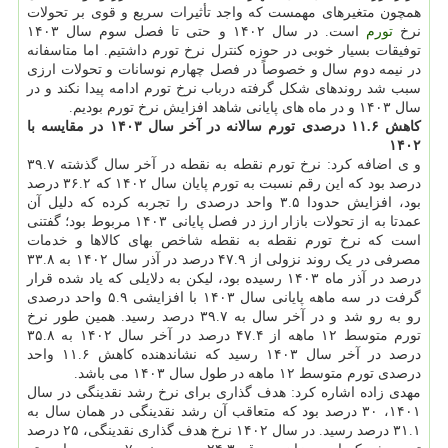
همچون متغیرهای مهمست که واجد تأثیرات سریع و قوی بر تحولات
نرخ
تورم
است. در سال ۱۴۰۲ و حتی تا فصل سوم سال ۱۴۰۳
توفیقات بسیار خوبی در حوزه کنترل نرخ تورم داشتیم. اما متاسفانه
در نیمه دوم سال و خصوصاً در فصل چهارم نوسانات و تحولات ارزی
سبب شد روندهای شکل گرفته درباب نرخ تورم ادامه پیدا نکند و در
سال ۱۴۰۳ و در ماه های پایانی شاهد افزایش نرخ تورم بودیم.
کاهش ۱۱.۶ درصدی تورم سالانه در آخر سال ۱۴۰۳ در مقایسه با
۱۴۰۲
و ی اضافه کرد: نرخ تورم نقطه به نقطه در آخر سال گذشته ۳۹.۷
درصد بود که این رقم نسبت به تورم پایان سال ۱۴۰۲ که ۳۶.۲ درصد
بود، افزایش حدودا ۳.۵ واحد درصدی را تجربه کرده که دلیل آن
عمدتا به از تحولات بازار ارز در فصل پایانی ۱۴۰۳ مربوط بود؛ گفتنی
است که نرخ تورم نقطه به نقطه شاخص بهای کالاها و خدمات
مصرفی در یک روند نزولی از ۴۷.۹ درصد در آذر سال ۱۴۰۲ به ۳۳.۸
درصد در آذر ماه ۱۴۰۳ رسیده بود، لیکن به دلایلی که یاد شده قرار
گرفت در سه ماهه پایانی سال ۱۴۰۳ با افزایشی ۵.۹ واحد درصدی
رو به رو شد و در آخر سال به ۳۹.۷ درصد رسید. همین طور نرخ
تورم متوسط ۱۲ ماهه از ۴۷.۴ درصد در آخر سال ۱۴۰۲ به ۳۵.۸
درصد در آخر سال ۱۴۰۳ رسید که نشاندهنده کاهش ۱۱.۶ واحد
درصدی تورم متوسط ۱۲ ماهه در طول سال ۱۴۰۳ می باشد.
مهدی زاده اشاره کرد: هدف گذاری برای نرخ رشد نقدینگی در سال
۱۴۰۱، ۳۰ درصد بود که متعاقب آن رشد نقدینگی در همان سال به
۳۱.۱ درصد رسید. در سال ۱۴۰۲ نرخ هدف گذاری نقدینگی، ۲۵ درصد