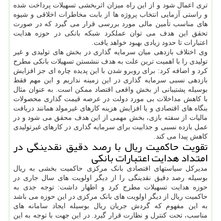
تری اعمال شود و از این راه میزان اثربخشی تسهیلات پرداخت شده
و راستی آزمایی انتخاب پروژه ها از بابت مخاطرات اخلاقی و شیوه
های مناسب تأمین مالی مورد بررسی قرار می گیرد که در صورت
تحقق این هدف می توان عملکرد شبکه بانکی در حوزه هدایت
اعتبارات تا حدود زیادی بهبود خواهد یافت.
وی اختلاف بازدهی میان سرمایه گذاری در بخش های تولیدی و غیر
تولیدی را با اهمیت ترین علت به هدف ننشستن تسهیلات بانکی مطرح
کرد و اضافه کرد: برای روبرو شدن با این پدیده چاره ای جز افزایش
بازدهی نسبی سرمایه گذاری در این زمینه نداریم و این مهم فقط
بوسیله پشتیبانی از بخش واقعی اقتصاد ممکن است. به عنوان مثال
با کاهش مداخلات بی مورد دولت در عرصه قیمت گذاری محصولات
بنگاه های اقتصادی و یا افزایش هزینه کارهای غیرمولد همانند دریافت
مالیات از سفته بازی، بخش مهمی از این هدف محقق می شود و در
عمل بازده نسبی و جذابیت برای سرمایه گذاری در کارهای غیرتولیدی
کاهش پیدا می کند.
تقویت حاکمیت ریال با رصد دقیق نقدینگی در
امتداد هدایت اعتبارات بانکی
مدیرکل سیاستهای اقتصادی بانک مرکزی حاکمیت بخشی به ریال
بوسیله رصد دقیق نقدینگی را از دیگر اولویت های سال جاری در
حوزه هدایت تسهیلات مطرح کرد و اظهار داشت: توجه جدی به
حاکمیت ریال از دیگر اولویت های بانک مرکزی در این حوزه می باشد
به این مفهوم که گردش جریان ریال بوسیله ایجاد سامانه های
مناسب، تحت کنترل و نظارت قرار گیرد. در این جهت با توجه به این