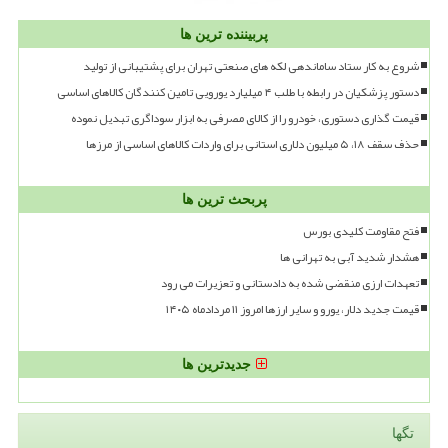
پربیننده ترین ها
شروع به کار ستاد ساماندهی لکه های صنعتی تهران برای پشتیبانی از تولید
دستور پزشکیان در رابطه با طلب ۴ میلیارد یورویی تامین کنندگان کالاهای اساسی
قیمت گذاری دستوری، خودرو را از کالای مصرفی به ابزار سوداگری تبدیل نموده
حذف سقف ۱۸، ۵ میلیون دلاری استانی برای واردات کالاهای اساسی از مرزها
پربحث ترین ها
فتح مقاومت کلیدی بورس
هشدار شدید آبی به تهرانی ها
تعهدات ارزی منقضی شده به دادستانی و تعزیرات می رود
قیمت جدید دلار، یورو و سایر ارزها امروز ۱۱ مردادماه ۱۴۰۵
جدیدترین ها
تگها