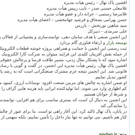
افشین پاک نهال – رئیس هیات مدیره
غلامعلی حسنی صدر – نایب رییس هیأت مدیره
غلامرضا رستمی – خزانه دار و عضو هیأت مدیره
حسن بهرامی بسحاق و فرشید جهانبخشی – اعضای هیأت مدیره
سید شاهین نوربخش – بازرس
علی سرمدی – دبیرکل
این انجمن صنفی با هدف سامان دهی، توانمندسازی و پشتیبانی از فعالان 
توسعه
بازار
و ارتقاء فناوری گام بردارد.
ثبت رسمی این انجمن با حمایت و همراهی پروژه خوشه قطعات الکترونی
از جمله نقش آفرینان کلیدی این فرایند میتوان به شرکت کارا الکترونیک
اشاره نمود که با پشتکار مثال زدنی، مسیر طاقت فرسا و پرچالش حقوقی 
افشین پاک نهال، رئیس هیأت مدیره این انجمن، در گفت و گویی با رسان
قانونی شد. این انجمن نتیجه عزم مشترک صنعتگرانی است که به رشد پایدا
کشور تبدیل نماییم.
او ضمن اشاره به چالش های مزمن صنعت افزود: نوسانات ارزی، کمبود مواد
کم اظهاری وارد می شوند، اما تولیدکننده ایرانی باید هزینه هایی گزاف 
و شرط از جوانان هستیم.
این انجمن به دنبال آن است که بستری مناسب برای هم افزایی، توانمندس
را نمایندگی کند.
در پایان، پاک نهال تاکید کرد: این آغاز راهی نو است. ما برای عبور از چال
کنار هم باشیم، می توانیم نه تنها نیاز داخل را تأمین نماییم، بلکه سهمی از 
منبع:
newbox.ir