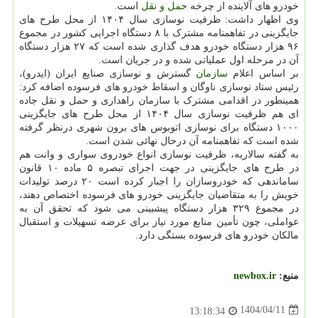
خودرو های آلاینده از چرخه
حمل و نقل
است.
وی اظهار داشت: ظرفیت نوسازی سال ۱۴۰۴ از محل طرح های
جایگزینی در تفاهمنامه مشترک با ۸ دستگاه اجرایی کشور در مجموع
۹۶ هزار دستگاه خودرو هدف گذاری شده است که ۲۷ هزار دستگاه
آن در مرحله اول عملیاتی شده و در جریان است.
بر اساس اعلام
سازمان
گسترش و نوسازی صنایع ایران (ایدرو)،
رئیس ستاد نوسازی ناوگان و اسقاط خودرو های فرسوده اضافه کرد:
همینطور در اقدامی مشترک با سازمان راهداری و حمل و نقل جاده
ای هم ظرفیت نوسازی سال ۱۴۰۴ از محل طرح های جایگزینی
۱۰۰۰ دستگاه برای نوسازی اتوبوس های برون شهری درنظر گرفته
شده است که تفاهمنامه آن درحال نهائی شدن است.
به گفته سالاریه، ظرفیت نوسازی انواع خودروی سواری و وانت هم
در طرح های جایگزینی در جهت اجرای تبصره ۵ ماده ۱۰ قانون
ساماندهی که خودروسازان را اجبار کرده است ۲۰ درصد تولیدات
خویش را به متقاضیان جایگزینی خودرو های فرسوده اختصاص دهند،
در مجموع ۳۲۹ هزار دستگاه پیشبینی می شود که تحقق آن به
عواملی، چون تأمین منابع مورد نیاز برای عرضه تسهیلات و استقبال
مالکان خودرو های فرسوده بستگی دارد.
منبع:
newbox.ir
1404/04/11
13:18:34