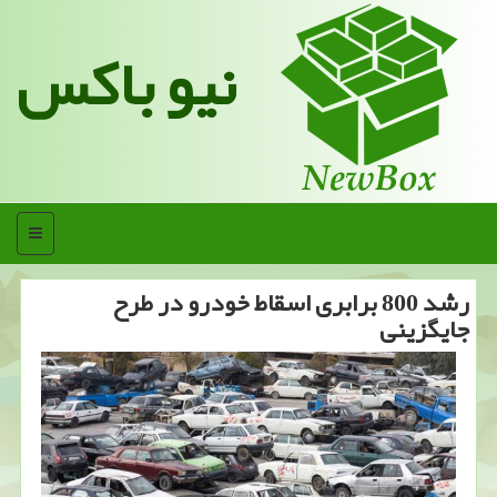
نیو باکس
منو
رشد 800 برابری اسقاط خودرو در طرح
جایگزینی