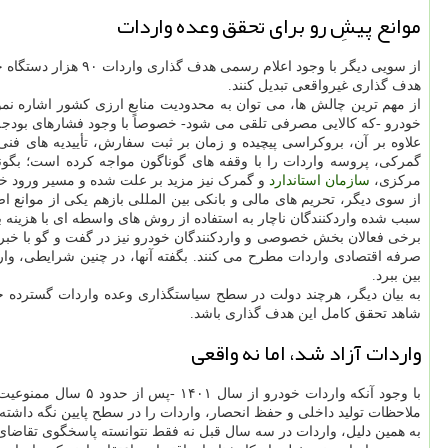
موانع پیشِ رو برای تحقق وعده واردات
از سویی دیگر با وج
هدف گذاری غیرواقعی تبدیل کنند.
از مهم ترین چالش ها، می توان به محدودیت منابع ارزی کشور اشاره نمو
خودرو -که کالایی مصرفی تلقی می شود- خصوصاً با وجود فشارهای بودجه ای
علاوه بر آن، بروکراسی پیچیده و زمان بر ثبت سفارش، تأییدیه های ف
گمرکی، پروسه واردات را با وقفه های گوناگون مواجه کرده است؛ بگونه
مرکزی،
سازمان
استاندارد
و گمرک نیز مزید بر علت شده و مسیر ورود خو
از سوی دیگر، تحریم های مالی و بانکی بین المللی بازهم یکی از موانع 
سبب شده واردکنندگان ناچار به استفاده از روش های واسطه ای با هزینه با
برخی فعالان بخش خصوصی و واردکنندگان خودرو نیز در گفت و گو با خبرن
صرفه اقتصادی واردات مطرح می کنند. بگفته آنها، در چنین شرایطی، وارد
بین ببرد.
به بیان دیگر، هرچند دولت در سطح سیاستگذاری وعده واردات گسترده خو
شاهد تحقق کامل این هدف گذاری باشد.
واردات آزاد شد، اما نه واقعی
با وجود آنکه واردا
ملاحظات تولید داخلی و حفظ انحصار، واردات را در سطح پایین نگه داشت
به همین دلیل، واردات در سه سال قبل نه فقط نتوانسته پاسخگوی تقاضای