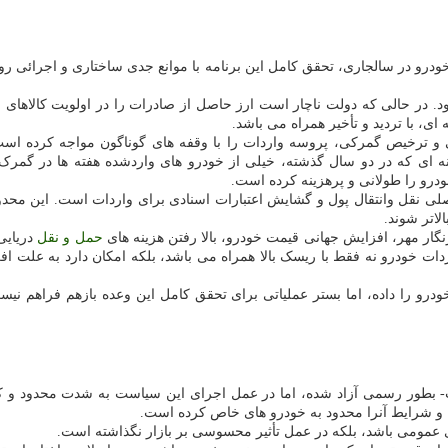
ود اعلام رسمی هدف گذاری واردات ۹۰ هزار دستگاه خودرو در سالجاری، تحقق کامل این برنامه با موانع
د. در حالی که دولت ناچار است ارز حاصل از صادرات را در اولویت کالاهای 
، با تردید و تأخیر همراه می باشد.
نی و ترخیص گمرکی، پروسه واردات را با وقفه های گوناگون مواجه کرده اس
 ای که در دو سال گذشته، خیلی از خودرو های واردشده هفته ها در گمرک ب
درو را طولانی و پرهزینه کرده است.
اصلی نقل وانتقال پول و گشایش اعتبارات اسنادی برای واردات است. این محدود
لاتر شوند.
گار مهر، افزایش جهانی قیمت خودرو، بالا رفتن هزینه های
حمل و نقل
دریایی،
ات خودرو نه فقط با ریسک بالا همراه می باشد، بلکه امکان دارد به علت افزا
درو را داده، اما بستر عملیاتی برای تحقق کامل این وعده بازهم فراهم نیس
ت خودرو از سال ۱۴۰۱ -پس از حدود ۵ سال ممنوعیت- بطور رسمی آزاد شده، اما در عمل اجرای این س
ه و شرایط آنرا محدود به خودرو های خاص کرده است.
 عمومی باشد، بلکه در عمل تأثیر محسوسی بر بازار نگذاشته است.