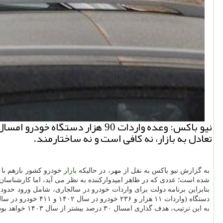
نیو باکس: وعده واردات 90 هزار
تعادل به بازار، نه کافی است و نه ساختارمند.
به گزارش نیو باکس به نقل از مهر، در حالیکه
بازار
خودرو کشور بازهم با 
شده است؛ عددی که در ظاهر امیدوارکننده به نظر می آید، اما کارشناسان م
دستگاه (واردات ۱۱ هزار و ۲۳۶ خودرو در سال ۱۴۰۲ و ۴۱۱ خودرو در سال ۱۴۰۱) محدود بوده و این عدد در سال ۱۴۰۳ به حدود ۶۰ هزار دستگاه از انواع خودرو های برقی، بنزینی و هیبریدی به کشور رسیده بود.
به این ترتیب، هدف گذاری امسال ۳۰ درصد بیشتر از سال ۱۴۰۳ خواهد بود. با این وجود، بررسی روندهای اجرائی، موانع واردات و شرایط بازار نشان داده است که تحقق این هدف با چالش های جدی روبه روست.