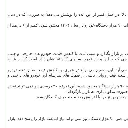
تولید داخلی نیز با وجود ظرفیت اسمی بالا، در عمل کمتر از این عدد را پوشش می دهد؛ به صورتی که در سال
این یعنی دست کم ۳۰۰ تا ۴۰۰ هزار دستگاه کسری عرضه در سال وجود دارد؛ عددی که هیچگاه از مسیر واردات جبران نشده است. حتی اگر وعده واردات ۹۰ هزار دستگاه خودرو در سال ۱۴۰۴ محقق شود، کمتر از ۶ درصد از
ود ۹۰ هزار خودرو می تواند در کوتاه مدت اثر روانی مثبتی بر بازار بگذارد و سبب ثبات یا کاهش قیمت خودرو های خارجی و چینی
 می کند با این وجود تجربه سالهای گذشته نشان داده است که در غیاب
های گذشته، کاهش قابل توجهی بحساب می آید. این تصمیم می تواند در تئوری، به کاهش قیمت تمام شده خودرو
ر نتیجه فشار روانی ناشی از قیمت های سرسام آور خودرو های داخلی و
با این حال، کارشناسان معتقدند اثرگذاری واقعی این تعرفه کاهش یافته، در گرو حجم واردات و ادامه آنست. در حالی که سقف واردات خودرو امسال به ۹۰ هزار دستگاه محدود شده، این تعرفه ۲۰ درصدی نیز نمی تواند نقش
صورت مدلول داری به بازار بازگرداند.
اهش محسوس نرخها یا افزایش رضایت مصرف کنندگان شود.
یک کارشناس صنعت خودرو در این خصوص به خبرنگار مهر می گوید که «تا زمانی که پروسه واردات خودرو، شفاف، رقابتی و مستمر نباشد، ورود مقطعی حتی ۹۰ هزار دستگاه نیز نمی تواند نیاز انباشته بازار را پاسخ دهد. بازار