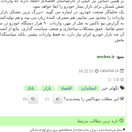
بر همین اساس نیز خیلی از کارشناسان اقتصادی اعتقاد دارند که واردات
نقش مُسکن برای بازار بیمار خودرو را ایفا خواهد نمود.
یک تحلیلگر صنعت خودرو، در اینباره می گوید: «بزرگ ترین مشکل بازار 
واردات را محدود می نماییم، هم مصرف کننده زیان می بیند و هم تولیدکننده 
حجم تقاضا، عمق مشکلات ساختاری و ضعف سیاست گذاری، مانع از آنست که
آن چه بازار خودرو ایران نیاز دارد، نه فقط واردات بیشتر، بلکه سیاست
بخش.
منبع:
newbox.ir
1404/04/14
16:22:51
5
/
5.0
تگهای خبر:
استاندارد
,
اقتصاد
,
بازار
,
بانك
این مطلب نیوباکس را پسندیدید؟
(0)
(1)
تازه ترین مطالب مرتبط
سفارش استاندارد تهران به استفاده از محافظ های برق برای لوازم خانگی