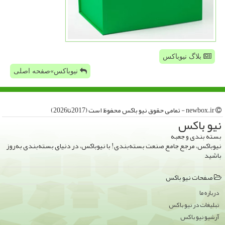
بلاگ نیوباکس
نیوباکس»صفحه اصلی
newbox.ir - تمامی حقوق نیو باكس محفوظ است (2017تا2026)
نیو باكس
بسته بندی و جعبه
نیوباکس، مرجع جامع صنعت بسته‌بندی! با نیوباکس، در دنیای بسته‌بندی به‌روز
باشید
صفحات نیو باكس
درباره ما
تبلیغات در نیو باكس
آرشیو نیو باكس