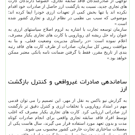
توجهی از صادرکنندگان فاقد سابقه تجاری، خصوصاً دارندگان کارت
های تجاری جدید، نسبت به بازگشت ارز حاصل از صادرات خود اقدام
نکرده اند یا تنها بخش کمی از تعهدات ارزی خودرا ایفا کرده اند؛
موضوعی که سبب بی نظمی در نظام ارزی و تجاری کشور شده
است.»
سازمان توسعه تجارت با اشاره به لزوم اصلاح سیاستهای ارزی به
عنوان راه حل ریشه ای رویارویی با کارت های تجاری یکبار مصرف،
اعلام نموده است: «در راستای مدیریت وضعیت فعلی، و بنا به
موافقت رییس کل سازمان، صادرات از طرف کارت های فاقد رتبه
بندی از تاریخ مقرر، فقط با گرفتن ضمانت نامه بانکی معتبر ممکن
خواهد بود.»
ساماندهی صادرات غیرواقعی و کنترل بازگشت
ارز
به گزارش نیو باکس به نقل از مهر، این تصمیم را می توان قدمی
مهم در امتداد رویارویی با تخلفات ارزی و کنترل دقیق تر بازگشت
ارز صادراتی ارزیابی کرد. کارت های تجاری یکبار مصرف که اغلب
توسط افراد فاقد سابقه تجاری واقعی برای انجام صادرات کوتاه
مدت و بدون تعهد مورد استفاده قرار می گیرند، سال هاست یکی از
معضلات ساختاری تجارت خارجی کشور محسوب می شوند.
اکنون، سازمان توسعه تجارت با مشروط کردن صادرات فاقدین رتبه