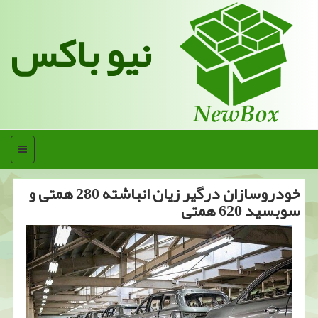
نیو باکس
منو
خودروسازان درگیر زیان انباشته 280 همتی و
سوبسید 620 همتی