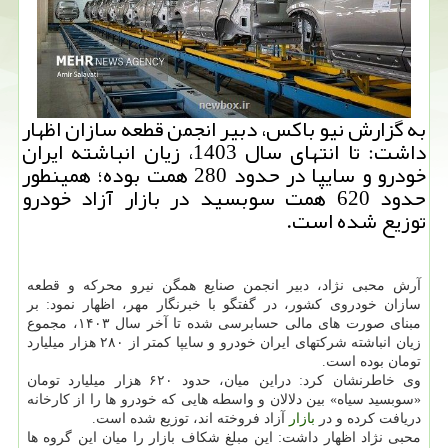
به گزارش نیو باکس، دبیر انجمن قطعه سازان اظهار
داشت: تا انتهای سال 1403، زیان انباشته ایران
خودرو و سایپا در حدود 280 همت بوده؛ همینطور
حدود 620 همت سوبسید در بازار آزاد خودرو
توزیع شده است.
آرش محبی نژاد، دبیر انجمن صنایع همگن نیرو محرکه و قطعه
سازان خودروی کشور، در گفتگو با خبرنگار مهر، اظهار نمود: بر
مبنای صورت های مالی حسابرسی شده تا آخر سال ۱۴۰۳، مجموع
زیان انباشته شرکتهای ایران خودرو و سایپا کمتر از ۲۸۰ هزار میلیارد
تومان بوده است.
وی خاطرنشان کرد: دراین میان، حدود ۶۲۰ هزار میلیارد تومان
«سوبسید سیاه» بین دلالان و واسطه هایی که خودرو ها را از کارخانه
دریافت کرده و در
بازار
آزاد فروخته اند، توزیع شده است.
محبی نژاد اظهار داشت: این مبلغ شکاف بازار را میان این گروه ها