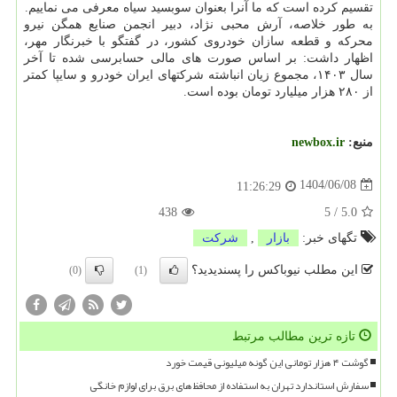
تقسیم کرده است که ما آنرا بعنوان سوبسید سیاه معرفی می نماییم.
به طور خلاصه، آرش محبی نژاد، دبیر انجمن صنایع همگن نیرو
محرکه و قطعه سازان خودروی کشور، در گفتگو با خبرنگار مهر،
اظهار داشت: بر اساس صورت های مالی حسابرسی شده تا آخر
سال ۱۴۰۳، مجموع زیان انباشته شرکتهای ایران خودرو و سایپا کمتر
از ۲۸۰ هزار میلیارد تومان بوده است.
منبع:
newbox.ir
1404/06/08
11:26:29
438
5
/
5.0
تگهای خبر:
بازار
,
شركت
این مطلب نیوباکس را پسندیدید؟
(0)
(1)
تازه ترین مطالب مرتبط
گوشت ۴ هزار تومانی این گونه میلیونی قیمت خورد
سفارش استاندارد تهران به استفاده از محافظ های برق برای لوازم خانگی