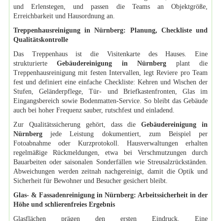
und Erlenstegen, und passen die Teams an Objektgröße,
Erreichbarkeit und Hausordnung an.
Treppenhausreinigung in Nürnberg: Planung, Checkliste und
Qualitätskontrolle
Das Treppenhaus ist die Visitenkarte des Hauses. Eine
strukturierte
Gebäudereinigung in Nürnberg
plant die
Treppenhausreinigung mit festen Intervallen, legt Reviere pro Team
fest und definiert eine einfache Checkliste: Kehren und Wischen der
Stufen, Geländerpflege, Tür- und Briefkastenfronten, Glas im
Eingangsbereich sowie Bodenmatten-Service. So bleibt das Gebäude
auch bei hoher Frequenz sauber, rutschfest und einladend.
Zur Qualitätssicherung gehört, dass die
Gebäudereinigung in
Nürnberg
jede Leistung dokumentiert, zum Beispiel per
Fotoabnahme oder Kurzprotokoll. Hausverwaltungen erhalten
regelmäßige Rückmeldungen, etwa bei Verschmutzungen durch
Bauarbeiten oder saisonalen Sonderfällen wie Streusalzrückständen.
Abweichungen werden zeitnah nachgereinigt, damit die Optik und
Sicherheit für Bewohner und Besucher gesichert bleibt.
Glas- & Fassadenreinigung in Nürnberg: Arbeitssicherheit in der
Höhe und schlierenfreies Ergebnis
Glasflächen prägen den ersten Eindruck. Eine