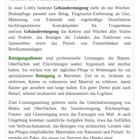
In einer Lobby bedeutet
Gebäudereinigung
mehr als nur Wischen:
Bodenpflege passend zum Belag, Fingerprint-Entfernung an Glas,
Mattierung von Edelstahl und regelmäßige Desinfektion
hochfrequentierter Kontaktpunkte. Im Treppenhaus
umfasst
Gebäudereinigung
das Kehren und Wischen aller Stufen
und Podeste, das Reinigen der Geländer, das Entfernen von
Spinnweben sowie das Putzen von Fensterbänken und
Briefkastenanlagen
Reinigungsdienste
sind professionelle Leistungen, die Räume,
Oberflächen und Einrichtungen sauber, hygienisch und nutzbar
halten. Sie reichen von der täglichen Pflege in Wohnungen bis zur
spezialisierten
Reinigung
in Betrieben. Ziel ist es, Schmutz zu
entfernen, Keime zu reduzieren und Material zu schützen, damit
Räume gut aussehen und lange halten. Ein guter Dienst plant nach
Bedarf, arbeitet strukturiert und dokumentiert das Ergebnis.
Zum Leistungsumfang gehören meist die Unterhaltsreinigung von
Böden und Oberflächen, die Sanitärreinigung, Küchenpflege,
Fenster- und Glasreinigung sowie das Entsorgen von Müll. Je nach
Umgebung kommen zusätzliche Aufgaben hinzu, etwa das Auffüllen
von Verbrauchsmaterial, das Reinigen von technischen Geräten oder
das Pflegen empfindlicher Materialien wie Naturstein und Parkett. So
entsteht ein Paket, das genau zur Nutzung des Objekts passt.