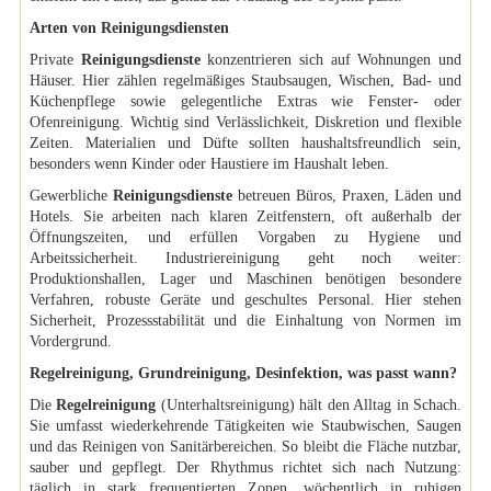
Arten von Reinigungsdiensten
Private
Reinigungsdienste
konzentrieren sich auf Wohnungen und
Häuser. Hier zählen regelmäßiges Staubsaugen, Wischen, Bad- und
Küchenpflege sowie gelegentliche Extras wie Fenster- oder
Ofenreinigung. Wichtig sind Verlässlichkeit, Diskretion und flexible
Zeiten. Materialien und Düfte sollten haushaltsfreundlich sein,
besonders wenn Kinder oder Haustiere im Haushalt leben.
Gewerbliche
Reinigungsdienste
betreuen Büros, Praxen, Läden und
Hotels. Sie arbeiten nach klaren Zeitfenstern, oft außerhalb der
Öffnungszeiten, und erfüllen Vorgaben zu Hygiene und
Arbeitssicherheit. Industriereinigung geht noch weiter:
Produktionshallen, Lager und Maschinen benötigen besondere
Verfahren, robuste Geräte und geschultes Personal. Hier stehen
Sicherheit, Prozessstabilität und die Einhaltung von Normen im
Vordergrund.
Regelreinigung, Grundreinigung, Desinfektion, was passt wann?
Die
Regelreinigung
(Unterhaltsreinigung) hält den Alltag in Schach.
Sie umfasst wiederkehrende Tätigkeiten wie Staubwischen, Saugen
und das Reinigen von Sanitärbereichen. So bleibt die Fläche nutzbar,
sauber und gepflegt. Der Rhythmus richtet sich nach Nutzung:
täglich in stark frequentierten Zonen, wöchentlich in ruhigen