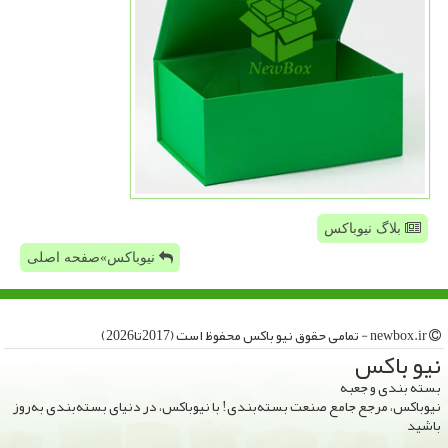
بلاگ نیوباکس
نیوباکس»صفحه اصلی
newbox.ir - تمامی حقوق نیو باكس محفوظ است (2017تا2026)
نیو باكس
بسته بندی و جعبه
نیوباکس، مرجع جامع صنعت بسته‌بندی! با نیوباکس، در دنیای بسته‌بندی به‌روز
باشید