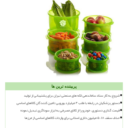
پربیننده ترین ها
شروع به کار ستاد ساماندهی لکه های صنعتی تهران برای پشتیبانی از تولید
دستور پزشکیان در رابطه با طلب ۴ میلیارد یورویی تامین کنندگان کالاهای اساسی
قیمت گذاری دستوری، خودرو را از کالای مصرفی به ابزار سوداگری تبدیل نموده
حذف سقف ۱۸، ۵ میلیون دلاری استانی برای واردات کالاهای اساسی از مرزها