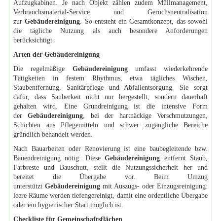
Aufzugkabinen. Je nach Objekt zählen zudem Müllmanagement,
Verbrauchsmaterial-Service und Geruchsneutralisation
zur
Gebäudereinigung
. So entsteht ein Gesamtkonzept, das sowohl
die tägliche Nutzung als auch besondere Anforderungen
berücksichtigt.
Arten der Gebäudereinigung
Die regelmäßige
Gebäudereinigung
umfasst wiederkehrende
Tätigkeiten in festem Rhythmus, etwa tägliches Wischen,
Staubentfernung, Sanitärpflege und Abfallentsorgung. Sie sorgt
dafür, dass Sauberkeit nicht nur hergestellt, sondern dauerhaft
gehalten wird. Eine Grundreinigung ist die intensive Form
der
Gebäudereinigung
, bei der hartnäckige Verschmutzungen,
Schichten aus Pflegemitteln und schwer zugängliche Bereiche
gründlich behandelt werden.
Nach Bauarbeiten oder Renovierung ist eine baubegleitende bzw.
Bauendreinigung nötig: Diese
Gebäudereinigung
entfernt Staub,
Farbreste und Bauschutt, stellt die Nutzungssicherheit her und
bereitet die Übergabe vor. Beim Umzug
unterstützt
Gebäudereinigung
mit Auszugs- oder Einzugsreinigung:
leere Räume werden tiefengereinigt, damit eine ordentliche Übergabe
oder ein hygienischer Start möglich ist.
Checkliste für Gemeinschaftsflächen