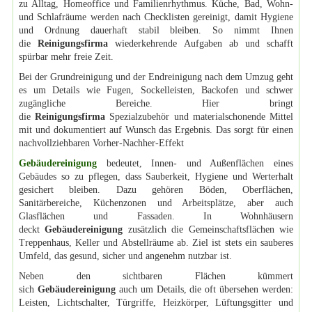
zu Alltag, Homeoffice und Familienrhythmus. Küche, Bad, Wohn-
und Schlafräume werden nach Checklisten gereinigt, damit Hygiene
und Ordnung dauerhaft stabil bleiben. So nimmt Ihnen
die
Reinigungsfirma
wiederkehrende Aufgaben ab und schafft
spürbar mehr freie Zeit.
Bei der Grundreinigung und der Endreinigung nach dem Umzug geht
es um Details wie Fugen, Sockelleisten, Backofen und schwer
zugängliche Bereiche. Hier bringt
die
Reinigungsfirma
Spezialzubehör und materialschonende Mittel
mit und dokumentiert auf Wunsch das Ergebnis. Das sorgt für einen
nachvollziehbaren Vorher-Nachher-Effekt
Gebäudereinigung
bedeutet, Innen- und Außenflächen eines
Gebäudes so zu pflegen, dass Sauberkeit, Hygiene und Werterhalt
gesichert bleiben. Dazu gehören Böden, Oberflächen,
Sanitärbereiche, Küchenzonen und Arbeitsplätze, aber auch
Glasflächen und Fassaden. In Wohnhäusern
deckt
Gebäudereinigung
zusätzlich die Gemeinschaftsflächen wie
Treppenhaus, Keller und Abstellräume ab. Ziel ist stets ein sauberes
Umfeld, das gesund, sicher und angenehm nutzbar ist.
Neben den sichtbaren Flächen kümmert
sich
Gebäudereinigung
auch um Details, die oft übersehen werden:
Leisten, Lichtschalter, Türgriffe, Heizkörper, Lüftungsgitter und