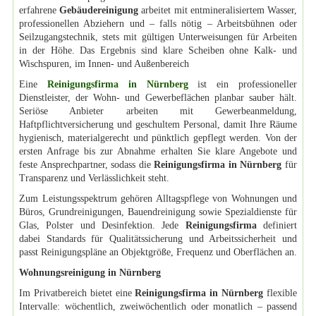
erfahrene
Gebäudereinigung
arbeitet mit entmineralisiertem Wasser,
professionellen Abziehern und – falls nötig – Arbeitsbühnen oder
Seilzugangstechnik, stets mit gültigen Unterweisungen für Arbeiten
in der Höhe. Das Ergebnis sind klare Scheiben ohne Kalk- und
Wischspuren, im Innen- und Außenbereich
Eine
Reinigungsfirma in Nürnberg
ist ein professioneller
Dienstleister, der Wohn- und Gewerbeflächen planbar sauber hält.
Seriöse Anbieter arbeiten mit Gewerbeanmeldung,
Haftpflichtversicherung und geschultem Personal, damit Ihre Räume
hygienisch, materialgerecht und pünktlich gepflegt werden. Von der
ersten Anfrage bis zur Abnahme erhalten Sie klare Angebote und
feste Ansprechpartner, sodass die
Reinigungsfirma in Nürnberg
für
Transparenz und Verlässlichkeit steht.
Zum Leistungsspektrum gehören Alltagspflege von Wohnungen und
Büros, Grundreinigungen, Bauendreinigung sowie Spezialdienste für
Glas, Polster und Desinfektion. Jede
Reinigungsfirma
definiert
dabei Standards für Qualitätssicherung und Arbeitssicherheit und
passt Reinigungspläne an Objektgröße, Frequenz und Oberflächen an.
Wohnungsreinigung in Nürnberg
Im Privatbereich bietet eine
Reinigungsfirma in Nürnberg
flexible
Intervalle: wöchentlich, zweiwöchentlich oder monatlich – passend