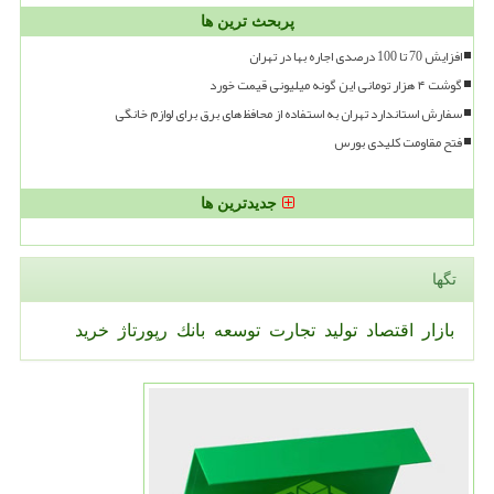
پربحث ترین ها
افزایش 70 تا 100 درصدی اجاره بها در تهران
گوشت ۴ هزار تومانی این گونه میلیونی قیمت خورد
سفارش استاندارد تهران به استفاده از محافظ های برق برای لوازم خانگی
فتح مقاومت کلیدی بورس
جدیدترین ها
تگها
بازار
اقتصاد
تولید
تجارت
توسعه
بانك
رپورتاژ
خرید