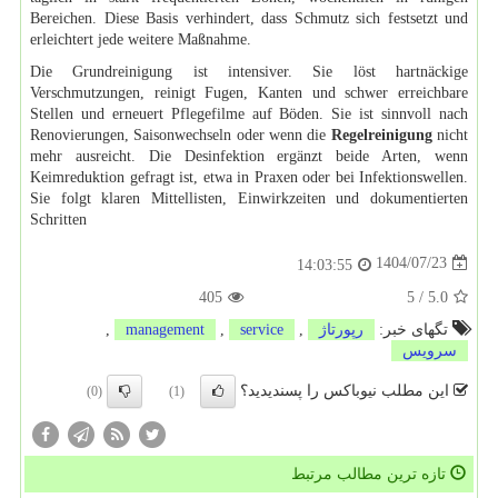
Bereichen. Diese Basis verhindert, dass Schmutz sich festsetzt und
erleichtert jede weitere Maßnahme.
Die Grundreinigung ist intensiver. Sie löst hartnäckige
Verschmutzungen, reinigt Fugen, Kanten und schwer erreichbare
Stellen und erneuert Pflegefilme auf Böden. Sie ist sinnvoll nach
Renovierungen, Saisonwechseln oder wenn die
Regelreinigung
nicht
mehr ausreicht. Die Desinfektion ergänzt beide Arten, wenn
Keimreduktion gefragt ist, etwa in Praxen oder bei Infektionswellen.
Sie folgt klaren Mittellisten, Einwirkzeiten und dokumentierten
Schritten
1404/07/23
14:03:55
405
5
/
5.0
تگهای خبر:
رپورتاژ
,
service
,
management
,
سرویس
این مطلب نیوباکس را پسندیدید؟
(0)
(1)
تازه ترین مطالب مرتبط