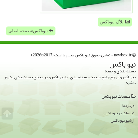
بلاگ نیوباکس
نیوباکس»صفحه اصلی
newbox.ir - تمامی حقوق نیو باكس محفوظ است (2017تا2026)
نیو باكس
بسته بندی و جعبه
نیوباکس، مرجع جامع صنعت بسته‌بندی! با نیوباکس، در دنیای بسته‌بندی به‌روز
باشید
صفحات نیو باكس
درباره ما
تبلیغات در نیو باكس
آرشیو نیو باكس