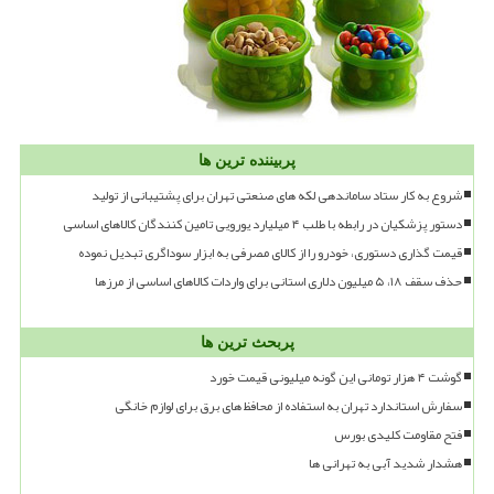
پربیننده ترین ها
شروع به کار ستاد ساماندهی لکه های صنعتی تهران برای پشتیبانی از تولید
دستور پزشکیان در رابطه با طلب ۴ میلیارد یورویی تامین کنندگان کالاهای اساسی
قیمت گذاری دستوری، خودرو را از کالای مصرفی به ابزار سوداگری تبدیل نموده
حذف سقف ۱۸، ۵ میلیون دلاری استانی برای واردات کالاهای اساسی از مرزها
پربحث ترین ها
گوشت ۴ هزار تومانی این گونه میلیونی قیمت خورد
سفارش استاندارد تهران به استفاده از محافظ های برق برای لوازم خانگی
فتح مقاومت کلیدی بورس
هشدار شدید آبی به تهرانی ها