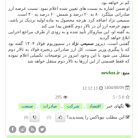
کم تر خواهد بود.
او ضمن اشاره به نسبت های تعیین شده اعلام نمود: نسبت عرضه ارز
صادراتی میلگرد ۸۰ به ۲۰ درصد و شمش ۶۰ درصد به ۴۰ است.
سمیعی نژاد اضافه کرد: هرچه محصول به ماده اولیه نزدیک تر باشد،
سهم عرضه ارز آن در تالار دوم کاهش پیدا می کند.
به گفته او، این سازوکار تأیید شده و به زودی از طرف مراجع اجرایی
ابلاغ خواهد گردید.
گفتنی است، دیروز
سمیعی نژاد
در سمپوزیوم فولاد ۱۴۰۴ گفته بود
که با پیگیری وزیر صمت، کل ارز صادراتی زنجیره فولاد به تالار دوم
منتقل می شود با این وجود امروز در توضیحات تکمیلی اعلام نموده
که فقط قسمتی از این ارزها به تالار دوم منتقل خواهد شد.
منبع:
newbox.ir
1404/08/09
12:12:13
295
5
/
5.0
تگهای خبر:
اقتصاد
,
شركت
,
صادرات
,
صنعت
این مطلب نیوباکس را پسندیدید؟
(0)
(1)