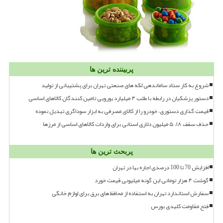
پربیننده ترین ها
شروع به کار ستاد ساماندهی لکه های صنعتی تهران برای پشتیبانی از تولید
دستور پزشکیان در رابطه با طلب ۴ میلیارد یورویی تامین کنندگان کالاهای اساسی
قیمت گذاری دستوری، خودرو را از کالای مصرفی به ابزار سوداگری تبدیل نموده
حذف سقف ۱۸، ۵ میلیون دلاری استانی برای واردات کالاهای اساسی از مرزها
پربحث ترین ها
افزایش 70 تا 100 درصدی اجاره بها در تهران
گوشت ۴ هزار تومانی این گونه میلیونی قیمت خورد
سفارش استاندارد تهران به استفاده از محافظ های برق برای لوازم خانگی
فتح مقاومت کلیدی بورس