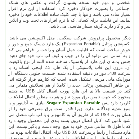
شخصی و مهم خود نسخه پشتیبان گرفت و عکس های شبکه
اجتماعی را بصورت خودکار ذخیره کرد. استفاده از این نرم افزار
بسیار ساده می باشد و تنها با چند کلیک ساده اطلاعات خود را ذخیره
نمایید. این قابلیت برای کسانی که با نرم افزار های تحت وب و آنلاین
سر و کار دارند گزینه بسیار مناسبی می باشد.
دیگر محصول پرفروش شرکت سیگیت، مدل اکسپنشن می باشد.
اکسپنشن پرتابل (Expansion Portable) یک هارد دیسک جمع و جور و
خوش ساخت است که قابلیت حمل آسان و راحت را فراهم می کند
و به آسانی می توانید آن را در جیب و کیف لپ تاپ خود جای دهید.
جنس بدنه ی این هارد از پلاستیک ساخته شده البته از نوع باکیفیت
آن. درون این قاب پلاستیکی از یک هارد 2.5 اینچی استاندارد با
سرعت 5400 دور در دقیقه استفاده شده. قسمت جلویی دستگاه، از
موزاییک هایی مربعی تشکیل شده است که کنارهم قرار گرفته اند.
این ظاهر اکسپنشن پرتابل جدید را کاملا از هم نسلانش متمایز می
کند. در قسمت بالا ی این هارد پورت اتصال کابل USB به چشم
میخورد که جهت تامین برق مورد نیاز و هم به منظور انتقال اطلاعات
کاربرد دارد پس
Seagate Expansion Portable
نیازی به آداپتور و یا
منبع تغذیه جداگانه ندارد، زیرا قادر است برق مصرفی خود را از
همان پورت USB که از طریق آن به کامپیوتر و یا لپ تاپ متصل می
شود تامین کند. کابل اتصال درون بسته بندی این محصول وجود دارد
که با طول 46 سانتی متری خود به هیچ وجه دست و پاگیر نیست. این
هارد دیسک از رابط پرسرعت USB 3.0 برای انتقال اطلاعات بهره می
برد. این رابط قادر است اطلاعات را با سرعتی تا سه برابر سریع تر