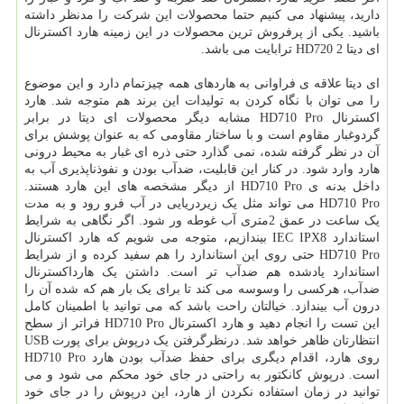
دارید، پیشنهاد می کنیم حتما محصولات این شرکت را مدنظر داشته
باشید. یکی از پرفروش ترین محصولات در این زمینه هارد اکسترنال
ای دیتا HD720 2 ترابایت می باشد.
ای دیتا علاقه ی فراوانی به هاردهای همه چیزتمام دارد و این موضوع
را می توان با نگاه کردن به تولیدات این برند هم متوجه شد. هارد
اکسترنال HD710 Pro مشابه دیگر محصولات ای دیتا در برابر
گردوغبار مقاوم است و با ساختار مقاومی که به عنوان پوشش برای
آن در نظر گرفته شده، نمی گذارد حتی ذره ای غبار به محیط درونی
هارد وارد شود. در کنار این قابلیت، ضدآب بودن و نفوذناپذیری آب به
داخل بدنه ی HD710 Pro از دیگر مشخصه های این هارد هستند.
HD710 Pro می تواند مثل یک زیردریایی در آب فرو رود و به مدت
یک ساعت در عمق 2متری آب غوطه ور شود. اگر نگاهی به شرایط
استاندارد IEC IPX8 بیندازیم، متوجه می شویم که هارد اکسترنال
HD710 Pro حتی روی این استاندارد را هم سفید کرده و از شرایط
استاندارد یادشده هم ضدآب تر است. داشتن یک هارداکسترنال
ضدآب، هرکسی را وسوسه می کند تا برای یک بار هم که شده آن را
درون آب بیندازد. خیالتان راحت باشد که می توانید با اطمینان کامل
این تست را انجام دهید و هارد اکسترنال HD710 Pro فراتر از سطح
انتظارتان ظاهر خواهد شد. درنظرگرفتن یک درپوش برای پورت USB
روی هارد، اقدام دیگری برای حفظ ضدآب بودن هارد HD710 Pro
است. درپوش کانکتور به راحتی در جای خود محکم می شود و می
توانید در زمان استفاده نکردن از هارد، این درپوش را در جای خود