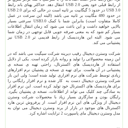
از رابط قبلی خود یعنی USB 2.0 انتقال دهد. حداکثر پهنای باند رابط
USB 3.0 در حدود 5 گیگابیت بر ثانیه است در حالی که برای USB 2.0
در حدود 480 مگابیت بر ثانیه می باشد (البته این سرعت در عمل
کاملا متفاوت است) بنابراین شما با کمک USB3.0 سرعتی بسیار
بالایی خواهید داشت و این باعث می شود که زمان انتقال اطلاعات
بسیار کم شود که به معنی صرفه جویی قابل توجهی در زمان شما
می شود. البته این هارددیسک از رابط قدیمی تر USB 2.0 نیز
پشتیبانی می کند.
شرکت وسترن دیجیتال رقیب دیرینه شرکت سیگیت می باشد که در
این زمینه محصولاتی را تولید و روانه بازار کرده است. یکی از دلایل
استفاده از هارددیسک های اکسترنال، راحتی تهیه ی نسخه ی
پشتیبانی در آن هاست. برای تهیه ی نسخه ی پشتیبان نرم افزارهای
زیادی توسط شرکت های نرم افزاری تولید شده است؛ ولی این بار
شرکت وسترن دیجیتال دست به کار شده و نرم افزار رایگانی را
برای هارددیسک های اکسترنال خود تولید کرده است. این نرم افزار
به سادگی چند کلیک می تواند از اطلاعات، نسخه ی پشتیبان بگیرد.
رایگان بودن و سازگاری بسیار زیاد با محصولات شرکت وسترن
دیجیتال از ویژگی های این نرم افزار است. از پرفروش ترین هارد
اکسترنال های موجود در بازار از برند وسترن دیجیتال می توان به
مدل وسترن دیجیتال مای پاسپورت 2 ترابایت اشاره کرد.