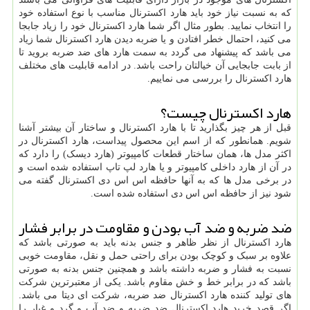
که به نسبت نیاز خود باید هارد اکسترنال مناسب با نوع استفاده خود
را انتخاب نمایید. بطور مثال اگر شما هارد اکسترنال خود را زیاد جابجا
می کنید، احتمال خطر افتادن و یا ضربه دیدن هارد اکسترنال شما زیاد
می باشد که پیشنهاد می گردد به سمت هارد های ضد ضربه بروید تا
از بابت جابجایی آن خیالتان راحت باشد. در ادامه قابلیت های مختلف
هارد اکسترنال را بررسی می نماییم.
هارد اکسترنال چیست؟
قبل از هر چیز بگذارید تا با هارد اکسترنال و ساختار آن بیشتر آشنا
شویم. همانطور که از اسم این محصول پیداست، هارد اکسترنال در
اکثر مدل ها، همان ساختار قطعات کامپیوتر (هارد دیسک) را دارد که
در آن از هارد داخلی کامپیوتر و یا هارد لپ تاپ استفاده شده است و
در برخی مدل ها که به آنها حافظه اس اس دی اکسترنال گفته می
شود نیز از حافظه اس اس دی استفاده شده است.
ضد ضربه و ضد آب بودن و مقاومت در برابر فشار
هارد اکسترنال از نظر ظاهر و جنس بدنه باید به صورتی باشد که
علاوه بر سبک و کوچک بودن برای راحتی حمل و نقل، مقاومت خوبی
نسبت به فشار و ضربه داشته باشد و همچنین جنس بدنه به صورتی
باشد که در برابر خط و خش مقاوم باشد. یکی از معتبرترین شرکت
های تولید کننده هارد اکسترنال ضد ضربه، شرکت ای دیتا می باشد.
اگر قصد خرید هارد اکسترنال ضد ضربه و ضد آب و گرد و غبار را