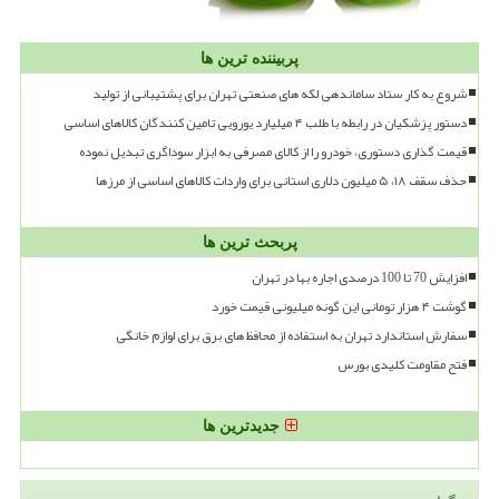
پربیننده ترین ها
شروع به کار ستاد ساماندهی لکه های صنعتی تهران برای پشتیبانی از تولید
دستور پزشکیان در رابطه با طلب ۴ میلیارد یورویی تامین کنندگان کالاهای اساسی
قیمت گذاری دستوری، خودرو را از کالای مصرفی به ابزار سوداگری تبدیل نموده
حذف سقف ۱۸، ۵ میلیون دلاری استانی برای واردات کالاهای اساسی از مرزها
پربحث ترین ها
افزایش 70 تا 100 درصدی اجاره بها در تهران
گوشت ۴ هزار تومانی این گونه میلیونی قیمت خورد
سفارش استاندارد تهران به استفاده از محافظ های برق برای لوازم خانگی
فتح مقاومت کلیدی بورس
جدیدترین ها