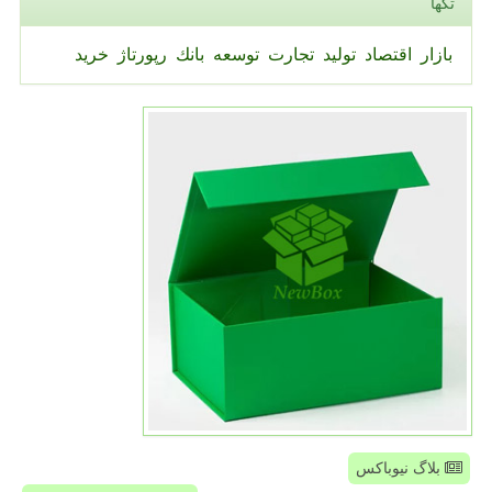
تگها
بازار
اقتصاد
تولید
تجارت
توسعه
بانك
رپورتاژ
خرید
بلاگ نیوباکس