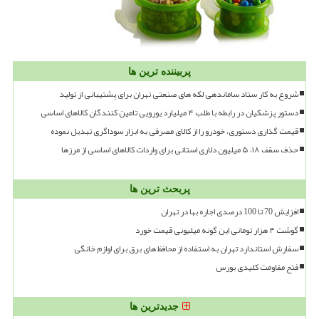
پربیننده ترین ها
شروع به کار ستاد ساماندهی لکه های صنعتی تهران برای پشتیبانی از تولید
دستور پزشکیان در رابطه با طلب ۴ میلیارد یورویی تامین کنندگان کالاهای اساسی
قیمت گذاری دستوری، خودرو را از کالای مصرفی به ابزار سوداگری تبدیل نموده
حذف سقف ۱۸، ۵ میلیون دلاری استانی برای واردات کالاهای اساسی از مرزها
پربحث ترین ها
افزایش 70 تا 100 درصدی اجاره بها در تهران
گوشت ۴ هزار تومانی این گونه میلیونی قیمت خورد
سفارش استاندارد تهران به استفاده از محافظ های برق برای لوازم خانگی
فتح مقاومت کلیدی بورس
جدیدترین ها