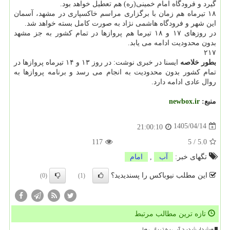
گیرد و فرودگاه امام خمینی(ره) هم تعطیل خواهد بود.
۱۸ تیرماه هم زمان با برگزاری مراسم خاکسپاری در مشهد، آسمان
این شهر و فرودگاه هاشمی نژاد به صورت کامل بسته خواهد شد.
در روزهای ۱۷ و ۱۸ تیرما هم پروازها در تمام کشور به جز مشهد
بدون محدودیت ادامه می یابد.
۲۱۷
بطور خلاصه
ایسنا در خبری نوشت: در روز ۱۳ و ۱۴ تیرماه پروازها در
تمام کشور بدون محدودیت به انجام می رسد و برنامه پروازها به
روال عادی ادامه دارد.
منبع:
newbox.ir
1405/04/14
21:00:10
117
5
/
5.0
تگهای خبر:
آب
,
امام
این مطلب نیوباکس را پسندیدید؟
(0)
(1)
تازه ترین مطالب مرتبط
هشدار شدید آبی به تهرانی ها