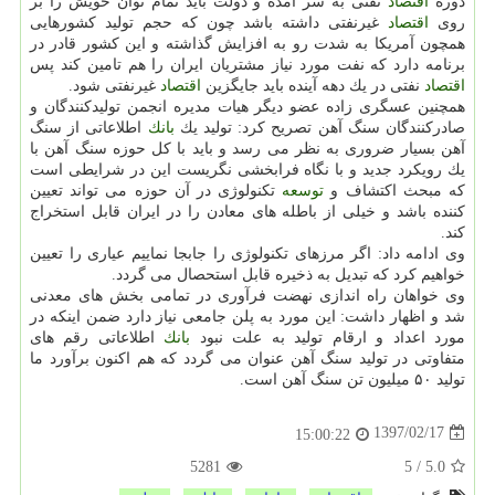
دوره
اقتصاد
نفتی به سر آمده و دولت باید تمام توان خویش را بر
روی
اقتصاد
غیرنفتی داشته باشد چون كه حجم تولید كشورهایی
همچون آمریكا به شدت رو به افزایش گذاشته و این كشور قادر در
برنامه دارد كه نفت مورد نیاز مشتریان ایران را هم تامین كند پس
اقتصاد
نفتی در یك دهه آینده باید جایگزین
اقتصاد
غیرنفتی شود.
همچنین عسگری زاده عضو دیگر هیات مدیره انجمن تولیدكنندگان و
صادركنندگان سنگ آهن تصریح كرد: تولید یك
بانك
اطلاعاتی از سنگ
آهن بسیار ضروری به نظر می رسد و باید با كل حوزه سنگ آهن با
یك رویكرد جدید و با نگاه فرابخشی نگریست این در شرایطی است
كه مبحث اكتشاف و
توسعه
تكنولوژی در آن حوزه می تواند تعیین
كننده باشد و خیلی از باطله های معادن را در ایران قابل استخراج
كند.
وی ادامه داد: اگر مرزهای تكنولوژی را جابجا نماییم عیاری را تعیین
خواهیم كرد كه تبدیل به ذخیره قابل استحصال می گردد.
وی خواهان راه اندازی نهضت فرآوری در تمامی بخش های معدنی
شد و اظهار داشت: این مورد به پلن جامعی نیاز دارد ضمن اینكه در
مورد اعداد و ارقام تولید به علت نبود
بانك
اطلاعاتی رقم های
متفاوتی در تولید سنگ آهن عنوان می گردد كه هم اكنون برآورد ما
تولید ۵۰ میلیون تن سنگ آهن است.
1397/02/17
15:00:22
5281
5
/
5.0