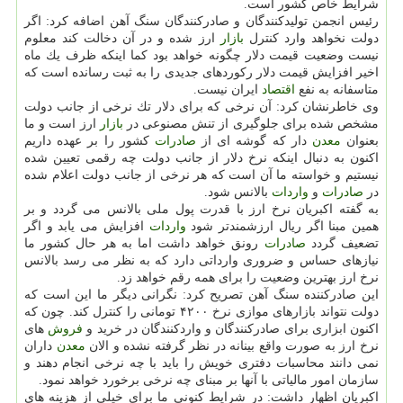
شرایط خاص كشور است.
رئیس انجمن تولیدكنندگان و صادركنندگان سنگ آهن اضافه كرد: اگر
دولت نخواهد وارد كنترل
بازار
ارز شده و در آن دخالت كند معلوم
نیست وضعیت قیمت دلار چگونه خواهد بود كما اینكه ظرف یك ماه
اخیر افزایش قیمت دلار ركوردهای جدیدی را به ثبت رسانده است كه
متاسفانه به نفع
اقتصاد
ایران نیست.
وی خاطرنشان كرد: آن نرخی كه برای دلار تك نرخی از جانب دولت
مشخص شده برای جلوگیری از تنش مصنوعی در
بازار
ارز است و ما
بعنوان
معدن
دار كه گوشه ای از
صادرات
كشور را بر عهده داریم
اكنون به دنبال اینكه نرخ دلار از جانب دولت چه رقمی تعیین شده
نیستیم و خواسته ما آن است كه هر نرخی از جانب دولت اعلام شده
در
صادرات
و
واردات
بالانس شود.
به گفته اكبریان نرخ ارز با قدرت پول ملی بالانس می گردد و بر
همین مبنا اگر ریال ارزشمندتر شود
واردات
افزایش می یابد و اگر
تضعیف گردد
صادرات
رونق خواهد داشت اما به هر حال كشور ما
نیازهای حساس و ضروری وارداتی دارد كه به نظر می رسد بالانس
نرخ ارز بهترین وضعیت را برای همه رقم خواهد زد.
این صادركننده سنگ آهن تصریح كرد: نگرانی دیگر ما این است كه
دولت نتواند بازارهای موازی نرخ ۴۲۰۰ تومانی را كنترل كند. چون كه
اكنون ابزاری برای صادركنندگان و واردكنندگان در خرید و
فروش
های
نرخ ارز به صورت واقع بینانه در نظر گرفته نشده و الان
معدن
داران
نمی دانند محاسبات دفتری خویش را باید با چه نرخی انجام دهند و
سازمان امور مالیاتی با آنها بر مبنای چه نرخی برخورد خواهد نمود.
اكبریان اظهار داشت: در شرایط كنونی ما برای خیلی از هزینه های