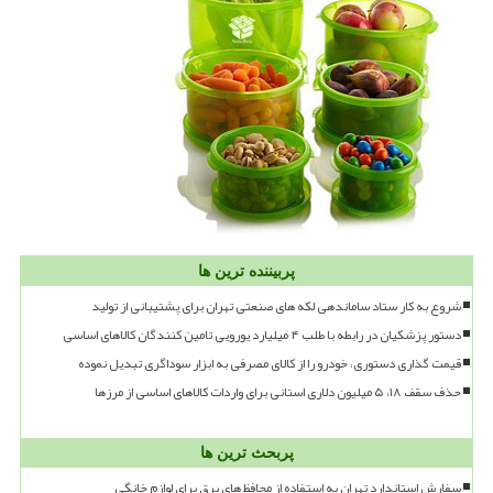
پربیننده ترین ها
شروع به کار ستاد ساماندهی لکه های صنعتی تهران برای پشتیبانی از تولید
دستور پزشکیان در رابطه با طلب ۴ میلیارد یورویی تامین کنندگان کالاهای اساسی
قیمت گذاری دستوری، خودرو را از کالای مصرفی به ابزار سوداگری تبدیل نموده
حذف سقف ۱۸، ۵ میلیون دلاری استانی برای واردات کالاهای اساسی از مرزها
پربحث ترین ها
سفارش استاندارد تهران به استفاده از محافظ های برق برای لوازم خانگی