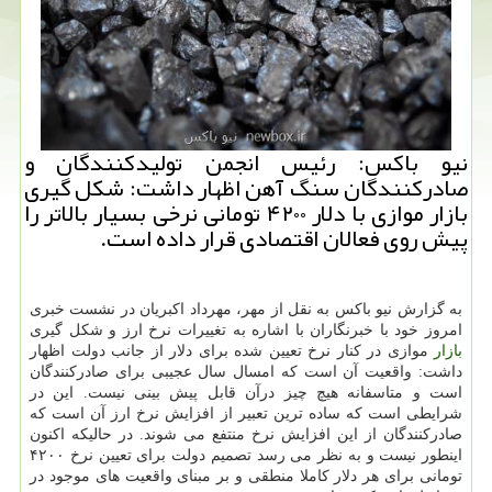
نیو باكس: رئیس انجمن تولیدكنندگان و
صادركنندگان سنگ آهن اظهار داشت: شكل گیری
بازار موازی با دلار ۴۲۰۰ تومانی نرخی بسیار بالاتر را
پیش روی فعالان اقتصادی قرار داده است.
به گزارش نیو باكس به نقل از مهر، مهرداد اكبریان در نشست خبری
امروز خود با خبرنگاران با اشاره به تغییرات نرخ ارز و شكل گیری
بازار
موازی در كنار نرخ تعیین شده برای دلار از جانب دولت اظهار
داشت: واقعیت آن است كه امسال سال عجیبی برای صادركنندگان
است و متاسفانه هیچ چیز درآن قابل پیش بینی نیست. این در
شرایطی است كه ساده ترین تعبیر از افزایش نرخ ارز آن است كه
صادركنندگان از این افزایش نرخ منتفع می شوند. در حالیكه اكنون
اینطور نیست و به نظر می رسد تصمیم دولت برای تعیین نرخ ۴۲۰۰
تومانی برای هر دلار كاملا منطقی و بر مبنای واقعیت های موجود در