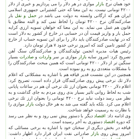
خود همان نرخ
بازار
موازی در هر دلار را می پردازیم و خبری از دلار
۴۲۰۰ تومانی نیست. به این معنا كه حتی كشتیرانی جمهوری اسلامی
ایران هم كه ارگانی وابسته به دولت می باشد در
حمل و نقل
بار
صادركنندگان نرخ ۴۲۰۰ تومان را لحاظ نمی كند و البته مطابق با
قانون هم عمل می نماید. به این معنا كه خواهان تسویه ارزی كرایه
حمل بار و واریز قیمت آن در حسابی در خارج از كشور به دلار است
كه در نهایت صادركنندگان باید دلار را برای این تسویه حساب از خارج
از كشور تامین كنند كه امروز نرخی حدود ۷ هزار تومان دارد.
رئیس هیات مدیره انجمن تولیدكنندگان و صادركنندگان سنگ آهن
تصریح كرد: امروز سایه
بازار
موازی بر سر
واردات
و
صادرات
بسیار
سنگین تر از دلار ۴۲۰۰ تومانی است كه همین مبحث صادركنندگان را
با مشكلات متعددی رو به رو نموده است.
همچنین در این نشست قدیر قیافه هم با اشاره به مشكلاتی كه اعلام
دلار تك نرخی پیش روی صادركنندگان قرار داده است، تصریح كرد:
اعلام دلار ۴۲۰۰ تومانی بعنوان ارز تك نرخی آن هم در ساعات پایانی
شب به لحاظ روانی تاثیر بسیار بدی روی مردم به جای گذاشت و به
نظر می رسد دولت نباید نرخ ۴۲۰۰ تومانی را بعنوان ارز تك نرخی
اعلام می كرد. بلكه باید گفته می شد به هر حال دولت
بازار
موازی را
با نظارت به رسمیت خواهد شناخت.
وی ادامه داد:
اقتصاد
دیگر با دستور پیش نمی رود و به نظر می رسد
كه دوره
اقتصاد
دستوری به آخر رسیده است.
قیافه در بخش دیگری از سخنان خود با اشاره به برخی مسائلی كه
امروز پیش روی
بازار
صادراتی نفت ایران قرار دارد اظهار داشت: