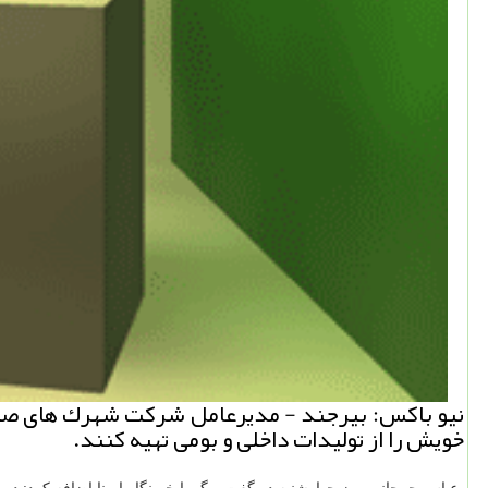
نیو باكس: بیرجند - مدیرعامل شركت شهرك های صنعت
خویش را از تولیدات داخلی و بومی تهیه كنند.