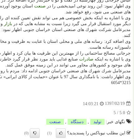
عباس جرجانی روز چهارشنبه در گفت و گو با خبرنگار ایرنا اضافه كرد:
وی اظهار نمود: این روند نوعی امیدبخشی را در
صنعت
استان بوجود آورده
های صنعتی می شود، رفع خواهد شد.
وی با اشاره به اینكه بخش خصوصی هم می تواند نقش تعیین كننده ای را د
دیگر مورد استقبال قرار می گیرد زیرا نسبت به مشابه هایی كه در
بازار
وج
مدیرعامل شركت شهرك های صنعتی استان خراسان جنوبی اظهار نمود: كال
كنند.
وی اضافه كرد: رسانه های ملی و محلی استان با عنایت به ظرفیت و مخاطبا
دلسوزانه رسانه هاست.
جرجانی مصالح ساختمانی را از مهمترین این ظرفیت ها بیان كرد و اظهار
وی با اشاره به اینكه
صادرات
صنایع غذایی باید مورد نظر قرار گیرد خاطر
های موجود و كشورهای مجاور می توانند در این زمینه موفق عمل كنند.
مدیرعامل شرك شهرك های صنعتی خراسان جنوبی ادامه داد: مردم با روحیه 
وی اظهار داشت: با نامگذاری سال 97 با عنوان «حمایت از كالای ایرانی» تكلیف برای همه ما روشن است و باید در نظر داشته باشیم تحقق این مهم به اشتغالزایی و از طرفی ارتقای واحدهای صنعتی منجر خواهد شد.
3215*6054
1397/02/19
14:03:21
5
/
5.0
تگهای خبر:
تولید
,
دستگاه
,
صنعت
این مطلب نیوباکس را پسندیدید؟
(0)
(1)