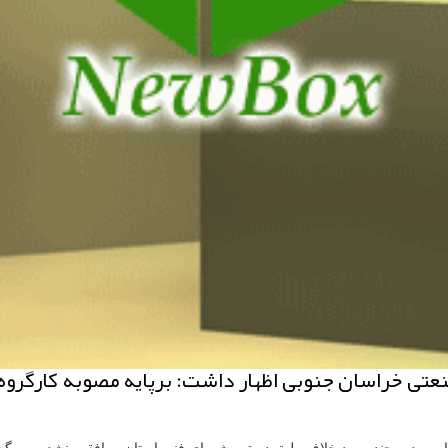
ی خراسان جنوبی اظهار داشت: برپایه مصوبه كارگروه ز