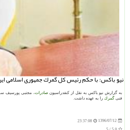
نیو باكس: با حكم رئیس كل گمرك جمهوری اسلامی ایرا
به گزارش نیو باكس به نقل از كنفدراسیون
صادرات
، مجتبی پورسیف س
فنی
گمرك
را به عهده داشت.
1396/07/12
23:37:08
5
/
5.0