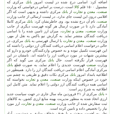
اضافه كرد: اسامی درج شده در لیست امروز
بانك
مركزی كه
مشمول ۱۵۰۰ قلم
كالا
است، درست بر اساس درخواستی كه وزارت
صنعت
،
معدن
و
تجارت
از
بانك
مركزی داشته و بدیهی است كه اگر
اقلامی درون این لیست جای ندارد، در لیست ارسالی از جانب وزارت
صنعت
، نام آن درج نشده بود. وی خاطرنشان كرد:
بانك
مركزی كاملا
آمادگی دارد تا در صورت ارسال هر گونه فهرست دیگری از جانب
وزارت
صنعت
،
معدن
و
تجارت
، میزان ارز تامین شده را با اسامی
دریافت كنندگان منتشر نماید. به گزارش نیو باكس به نقل از مهر،
وزارت
صنعت
،
معدن
و
تجارت
با ارسال فهرستی به
بانك
مركزی، در
حالی درخواست اعلام اسامی دریافت كنندگان ارز دولتی را داشته كه
این فهرست تكمیل نبوده و به خصوص واردكنندگان خودرو و دارو كه
بیشترین شبهات در مورد دریافت ارز را داشته اند، نامشان در این
فهرست قرار نگرفته است. حال
بانك
مركزی می گوید كه اگر
وزارت
صنعت
فهرست جدیدی را اعلام نماید، به صورت قطع
بانك
مركزی آمادگی اعلام اسامی دریافت كنندگان ارز را دارد. همینطور در
اطلاعیه بامداد امروز
بانك
مركزی نكات دقیق و ظریفی به چشم می
خورد در خصوص اینكه وزارت
صنعت
،
معدن
و
تجارت
نخواسته كه
اسامی همه دریافت كنندگان ارز دولتی را اعلام نماید. متن كامل این
اطلاعیه به شرح زیر است:
«
بانك
مركزی از ۲۱ فروردین ماه سال جاری در جهت سیاست جدید
ارزی اتخاذ شده به منظور مدیریت بهینه منابع ارزی كشور، به كالاهای
ثبت سفارش شده از جانب وزارت
صنعت
،
معدن
و
تجارت
، ارز مورد
نیاز را تخصیص داده و تامین كرده است.
نظر به اهمیت مبحث و با هدف شفاف سازی و دسترسی آزاد