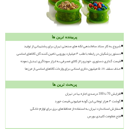
پربیننده ترین ها
شروع به کار ستاد ساماندهی لکه های صنعتی تهران برای پشتیبانی از تولید
دستور پزشکیان در رابطه با طلب ۴ میلیارد یورویی تامین کنندگان کالاهای اساسی
قیمت گذاری دستوری، خودرو را از کالای مصرفی به ابزار سوداگری تبدیل نموده
حذف سقف ۱۸، ۵ میلیون دلاری استانی برای واردات کالاهای اساسی از مرزها
پربحث ترین ها
افزایش 70 تا 100 درصدی اجاره بها در تهران
گوشت ۴ هزار تومانی این گونه میلیونی قیمت خورد
سفارش استاندارد تهران به استفاده از محافظ های برق برای لوازم خانگی
فتح مقاومت کلیدی بورس