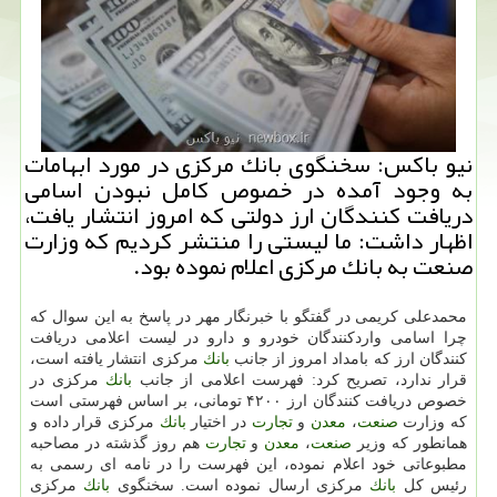
نیو باكس: سخنگوی بانك مركزی در مورد ابهامات
به وجود آمده در خصوص كامل نبودن اسامی
دریافت كنندگان ارز دولتی كه امروز انتشار یافت،
اظهار داشت: ما لیستی را منتشر كردیم كه وزارت
صنعت به بانك مركزی اعلام نموده بود.
محمدعلی كریمی در گفتگو با خبرنگار مهر در پاسخ به این سوال كه
چرا اسامی واردكنندگان خودرو و دارو در لیست اعلامی دریافت
كنندگان ارز كه بامداد امروز از جانب
بانك
مركزی انتشار یافته است،
قرار ندارد، تصریح كرد: فهرست اعلامی از جانب
بانك
مركزی در
خصوص دریافت كنندگان ارز ۴۲۰۰ تومانی، بر اساس فهرستی است
كه وزارت
صنعت
،
معدن
و
تجارت
در اختیار
بانك
مركزی قرار داده و
همانطور كه وزیر
صنعت
،
معدن
و
تجارت
هم روز گذشته در مصاحبه
مطبوعاتی خود اعلام نموده، این فهرست را در نامه ای رسمی به
رئیس كل
بانك
مركزی ارسال نموده است. سخنگوی
بانك
مركزی