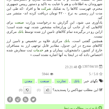
شهروندان به اطلاعات و هم با عنایت به تاكید و دستور رییس جمهوری
محترم، فهرست كالاها را به تفكیك
شركت
ها و افراد -كه طی این
مدت ارز رسمی به نرخ ۴۲۰۰ تومان دریافت كرده اند- منتشر می
كند.
یادآوری می شود، این گزارش به درخواست وزارت
صنعت
برای
كالاهایی كه از جانب آن وزارتخانه مشخص شده، تهیه شده است؛
ازاین رو در برگیرنده تمام كالاهای تامینِ ارز شده توسط
بانك
مركزی
نیست.
همچنین گفتنی است،
بانك
مركزی علاوه بر تخصیص و تامین ارز
كالاهای مندرج در این جدول، مقادیر قابل توجهی ارز به مسافران
خارج از كشور، دانشجویان، بیماران و هم
خدمات
ثبت سفارش شده
اختصاص داده كه در اینجا به آنها اشاره نشده است.«
1397/04/10
23:21:48
5944
5
/
5.0
تگهای خبر:
بانك
,
تجارت
,
صنعت
,
معدن
این مطلب نیوباکس را پسندیدید؟
(0)
(1)
تازه ترین مطالب مرتبط