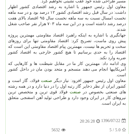
مسیر طراحی شده خود عقب نشینی نخواهیم كرد.
معاون اول رئیس جمهور با اشاره به رشد اقتصادی كشور اظهار
داشت: در سال قبل رشد اقتصادی كشور ۱۲ درصد بود و در سه ماهه
نخست امسال نسبت به سه ماهه نخست سال ۹۵ اقتصاد بالای هفت
درصد رشد داشته است و در این سه ماه ۷۰۳ هزار نفر صاحب شغل
شدند.
جهانگیری با اشاره به اینكه راهبرد اقتصاد مقاومتی مهمترین پروژه
پیش روی ماست، تصریح كرد: اقتصاد مقاومتی تنها برای روزهای
سخت و تحریم ها نیست، مهمترین پیام اقتصاد مقاومتی این است كه
اقتصاد را به حدی برسانیم تا هیچ كشور خارجی به اقتصاد كشور
ضربه وارد نكند.
وی ادامه داد: مهمترین كار ما در مقابل شیطنت ها و كارهایی كه
آمریكاییها انجام می دهند منسجم و متحد بودن مان در داخل كشور
است.
معاون اول رئیس جمهور افزود: نیاز دیگر
صنعت
فولاد، گاز است و
كشور ایران از نظر ذخایر گاز رتبه اول را در دنیا دارد و در همه رشته
های صنعتی بخصوص در
صنعت
فولاد قوی ترین و متخصص ترین
نیروهای كار در ایران وجود دارد و طراحی تولید آهن اسفنجی متعلق
به ایران است.
1396/07/22
20:26:28
5632
5
/
5.0