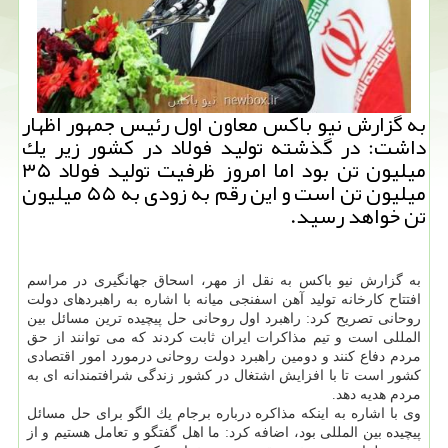
به گزارش نیو باكس معاون اول رئیس جمهور اظهار
داشت: در گذشته تولید فولاد در كشور زیر یك
میلیون تن بود اما امروز ظرفیت تولید فولاد ۳۵
میلیون تن است و این رقم به زودی به ۵۵ میلیون
تن خواهد رسید.
به گزارش نیو باكس به نقل از مهر، اسحاق جهانگیری در مراسم
افتتاح كارخانه تولید آهن اسفنجی میانه با اشاره به راهبردهای دولت
روحانی تصریح كرد: راهبرد اول روحانی حل پیچیده ترین مسائل بین
المللی است و تیم مذاكرات ایران ثابت كردند كه می توانند از حق
مردم دفاع كنند و دومین راهبرد دولت روحانی درمورد امور اقتصادی
كشور است تا با افزایش اشتغال در كشور زندگی شرافتمندانه ای به
مردم هدیه دهد.
وی با اشاره به اینكه مذاكره درباره برجام یك الگو برای حل مسائل
پیچیده بین المللی بود، اضافه كرد: ما اهل گفتگو و تعامل هستیم و از